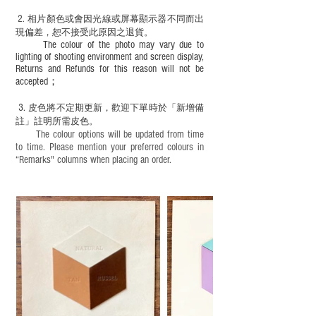
2.
​
相片顏色或
會因光線或屏幕顯示器不同而出
現
偏差，恕不接受此原因之退貨。
The colour of the photo may vary due to
lighting of shooting environment and screen display,
Returns and Refunds for this reason will not be
accepted；
3.
皮色將不定期更新，歡迎下單時於「新增備
註」註明
所需皮色。
The colour options will be updated from time
to time. Please mention your preferred colours in
“Remarks" columns when placing an order.