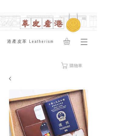
​港產皮革 Leatherism
購物車