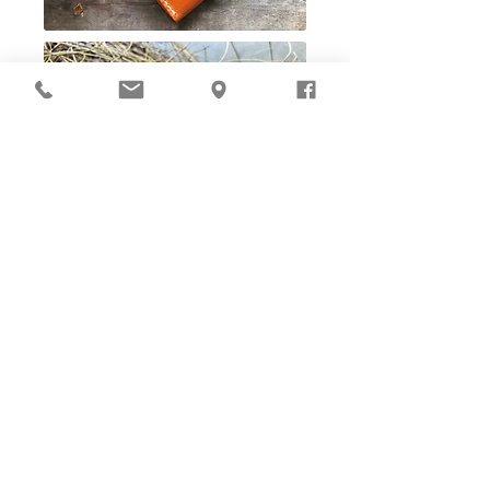
Ho-Ho-Sew DIY kit
裁好有孔立即縫：）
所有皮革材料巳剪裁好合適呎吋，為您精心開好
縫孔，內附針線及所需配件，方便客人縫製完
成，安坐家中DIY獨一無二的皮革製品。法斬縫
孔設計，按製品為您調較最合適縫孔角度，輕鬆
達致專業縫線效果！加上獨家「交叉孔」縫孔設