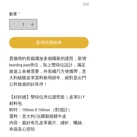
0/4
數量
*
新增至購物車
貫徹簡約剪裁擺放多個國家的護照，新增
boarding pass夾位，加上雙咭位設計，滿足
旅途上各種需要，外形纖巧方便攜帶，意
大利植鞣皮革質料耐用經年，絕對是出門
公幹旅遊的好良伴！
【好好縫】雙咭位夾位護照套｜皮革D.I.Y
材料包
呎吋：100mm X 140mm （對摺計）
選料：意大利/法國製植鞣牛皮
內容：裁好有孔皮革裁片、縫針、蠟線、
布袋及心意咭