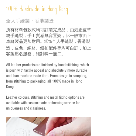
%
Handmade in Hong Kong
100
全人手縫製・香港製造
所有材料包款式均可訂製完成品，由港產皮革
親手縫製，手工質感無容置疑，比一般市面上
車縫製品更加耐用。
全人手縫製，香港製
100%
造，皮色、線材、鈕扣配件等均可自訂，加上
客製壓名服務，絕對獨一無二。
All leather products are finished by hand stitching, which
is posh with tactile appeal and absolutely more durable
and than machine-made item. From design to sampling,
from stitching to packaging, all 100% made in Hong
Kong.
Leather colours, stitching and metal fixing options are
available with custom-made embossing service for
uniqueness and classiness.