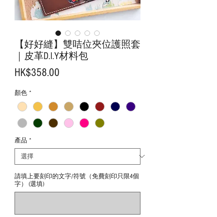
【好好縫】雙咭位夾位護照套
｜皮革D.I.Y材料包
價
HK$358.00
格
顏色
*
產品
*
請填上要刻印的文字/符號（免費刻印只限4個
字） (選填)