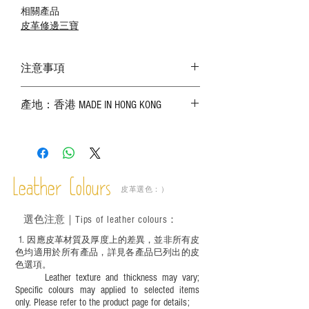
相關產品
皮革修邊三寶
注意事項
－ 相片顏色或有機會出現偏差，顏色請以
產地：香港 MADE IN HONG KONG
實物為準；
－ 皮革為天然物料，出現生長紋路、蟲
斑、顏色不均等均屬正常現象；
－ 植鞣皮革容易受環境、使用程度等產生
不同的變化，為保持美觀及保養，建議完
成後定期在皮面塗上皮革專用清潔劑及貂
Leather Colours
皮革選色：）
鼠油等；
－ 此產品含有細小配件、尖銳物件，恕不
選色
注意｜
Tips of leather colours
：
適合六歲以下兒童使用；六至十二歲兒童
必須由成年人陪同下使用並應小心處理。
1
. ​
因應皮革材質及厚度上的差異，並非所有皮
色均適用於所有產品，詳見各產品巳列出的皮
色選項。
Leather texture and thickness may vary;
Specific colours may applied to selected items
only. Please refer to the product page for details;