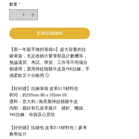
數量
*
新增至購物車
【那一年親手做的筆袋☺️】超大容量的拉
錬筆袋，充足收納大量筆類及計數機等，
無論溫習、考試、學習、工作等不同場合
都適用；選用摔紋植鞣牛皮及YKK拉鍊，手
感柔軟又十分耐用 🙂
【好好縫】拉鍊筆袋 皮革D.I.Y材料包
呎吋：約205mm (W) x 105mm (H)
選料：意大利 / 南美製摔紋植鞣牛皮
內附：裁好有孔皮革裁片、縫針、蠟線、
YKK拉鍊、布袋及心意咭
【好好縫】拉鏈包 皮革D.I.Y材料包｜參考
教學短片