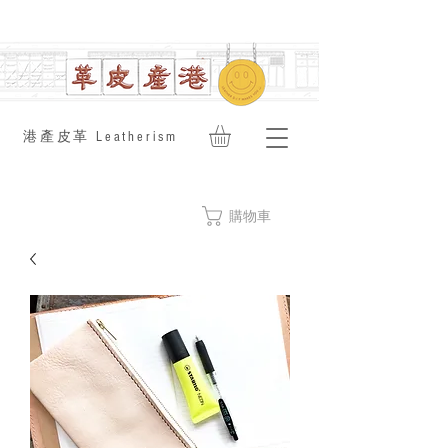
​港產皮革 Leatherism
購物車