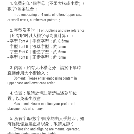
1. 免費刻印4個字母（不限大楷或小楷）/
數字/圖案組合；
Free embossing of 4 units of letters (upper case
​
or small case), numbers or pattern；
2. 字型及呎吋｜
Font Options and size reference
（所有呎吋以大楷字母高度計算）：
-- 字型 Font A｜手寫字型：約 6.5mm
-- 字型 Font B｜潦草字型：
約 5mm
-- 字型 Font C｜粗體字型：約 6mm
-- 字型 Font D｜正楷字型：
約 5mm
3. 內容：如有大小楷之分，請於下單時
直接使用大小楷輸入；
​ Content: Please enter embossing content in
upper case and lower case order ;
4. 位置：敬請於備註清楚描述刻印位
置，以免產生誤會；
​ Placement: Please mention your preferred
placement clearly, if any;
5. 所有字母/數字/圖案均由人手刻印，如
有輕微偏差屬正常現象，敬請見諒 :)
​ Embossing and aligning are manual operated,