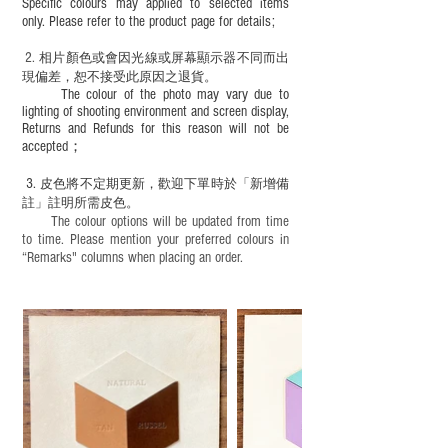
Specific colours may applied to selected items
only. Please refer to the product page for details;
2.
​
相片顏色或
會因光線或屏幕顯示器不同而出
現
偏差，恕不接受此原因之退貨。
The colour of the photo may vary due to
lighting of shooting environment and screen display,
Returns and Refunds for this reason will not be
accepted；
3.
皮色將不定期更新，歡迎下單時於「新增備
註」註明
所需皮色。
The colour options will be updated from time
to time. Please mention your preferred colours in
“Remarks" columns when placing an order.