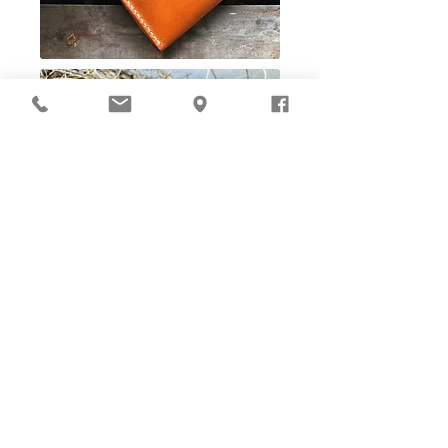
Ho-Ho-Sew DIY kit
裁好有孔立即縫：）
所有皮革材料巳剪裁好合適呎吋，為您精心開好
縫孔，內附針線及所需配件，方便客人縫製完
成，安坐家中DIY獨一無二的皮革製品。法斬縫