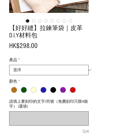
【好好縫】拉鍊筆袋｜皮革
D.I.Y材料包
價
HK$298.00
格
產品
*
顏色
*
請填上要刻印的文字/符號（免費刻印只限4個
字） (選填)
0/4