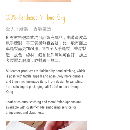
%
Handmade in Hong Kong
100
全人手縫製・香港製造
所有材料包款式均可訂製完成品，由港產皮革
親手縫製，手工質感無容置疑，比一般市面上
車縫製品更加耐用。
全人手縫製，香港製
100%
造，皮色、線材、鈕扣配件等均可自訂，加上
客製壓名服務，絕對獨一無二。
All leather products are finished by hand stitching, which
is posh with tactile appeal and absolutely more durable
and than machine-made item. From design to sampling,
from stitching to packaging, all 100% made in Hong
Kong.
Leather colours, stitching and metal fixing options are
available with custom-made embossing service for
uniqueness and classiness.