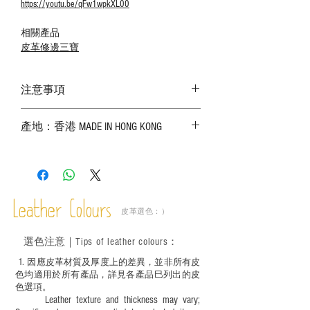
https://youtu.be/qFw1wpkXL00
相關產品
皮革修邊三寶
注意事項
－ 相片顏色或有機會出現偏差，顏色請以
產地：香港 MADE IN HONG KONG
實物為準；
－ 皮革為天然物料，出現生長紋路、蟲
斑、顏色不均等均屬正常現象；
－ 植鞣皮革容易受環境、使用程度等產生
不同的變化，為保持美觀及保養，建議完
成後定期在皮面塗上皮革專用清潔劑及貂
Leather Colours
皮革選色：）
鼠油等；
－ 此產品含有細小配件、尖銳物件，恕不
選色
注意｜
Tips of leather colours
：
適合六歲以下兒童使用；六至十二歲兒童
必須由成年人陪同下使用並應小心處理。
1
. ​
因應皮革材質及厚度上的差異，並非所有皮
色均適用於所有產品，詳見各產品巳列出的皮
色選項。
Leather texture and thickness may vary;