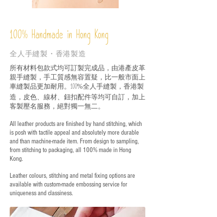
%
Handmade in Hong Kong
100
全人手縫製・香港製造
所有材料包款式均可訂製完成品，由港產皮革
親手縫製，手工質感無容置疑，比一般市面上
車縫製品更加耐用。
全人手縫製，香港製
100%
造，皮色、線材、鈕扣配件等均可自訂，加上
客製壓名服務，絕對獨一無二。
All leather products are finished by hand stitching, which
is posh with tactile appeal and absolutely more durable
and than machine-made item. From design to sampling,
from stitching to packaging, all 100% made in Hong
Kong.
Leather colours, stitching and metal fixing options are
available with custom-made embossing service for
uniqueness and classiness.