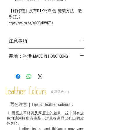
【好好縫】皮革D.I.Y材料包 縫製方法｜教
學短片
https://youtu.be/s0ODpDWKTI4
注意事項
－ 相片顏色或有機會出現偏差，顏色請以
產地：香港 MADE IN HONG KONG
實物為準；
－ 皮革為天然物料，出現生長紋路、蟲
斑、顏色不均等均屬正常現象；
－ 植鞣皮革容易受環境、使用程度等產生
不同的變化，為保持美觀及保養，建議完
成後定期在皮面塗上皮革專用清潔劑及貂
Leather Colours
皮革選色：）
鼠油等；
－ 此產品含有細小配件、尖銳物件，恕不
選色
注意｜
Tips of leather colours
：
適合六歲以下兒童使用；六至十二歲兒童
必須由成年人陪同下使用並應小心處理。
1
. ​
因應皮革材質及厚度上的差異，並非所有皮
色均適用於所有產品，詳見各產品巳列出的皮
色選項。
Leather texture and thickness may vary;