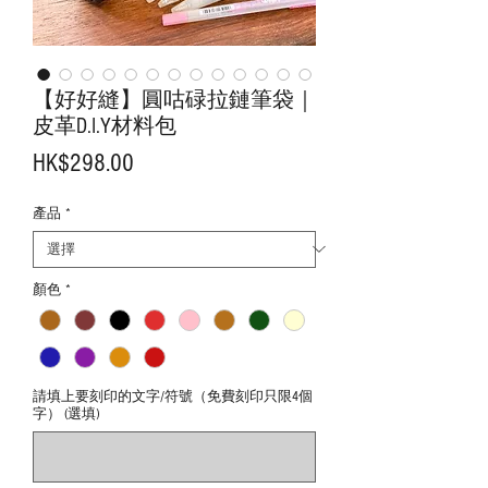
【好好縫】圓咕碌拉鏈筆袋｜
皮革D.I.Y材料包
價
HK$298.00
格
產品
*
顏色
*
請填上要刻印的文字/符號（免費刻印只限4個
字） (選填)