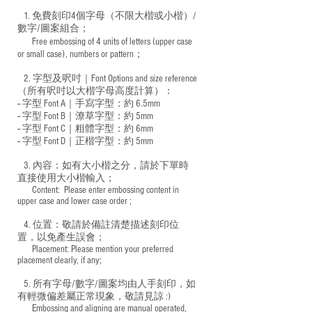
1. 免費刻印4個字母（不限大楷或小楷）/
數字/圖案組合；
Free embossing of 4 units of letters (upper case
​
or small case), numbers or pattern；
2. 字型及呎吋｜
Font Options and size reference
（所有呎吋以大楷字母高度計算）：
-- 字型 Font A｜手寫字型：約 6.5mm
-- 字型 Font B｜潦草字型：
約 5mm
-- 字型 Font C｜粗體字型：約 6mm
-- 字型 Font D｜正楷字型：
約 5mm
3. 內容：如有大小楷之分，請於下單時
直接使用大小楷輸入；
​ Content: Please enter embossing content in
upper case and lower case order ;
4. 位置：敬請於備註清楚描述刻印位
置，以免產生誤會；
​ Placement: Please mention your preferred
placement clearly, if any;
5. 所有字母/數字/圖案均由人手刻印，如
有輕微偏差屬正常現象，敬請見諒 :)
​ Embossing and aligning are manual operated,