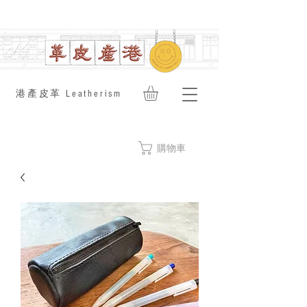
​港產皮革 Leatherism
購物車