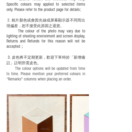
Specific colours may applied to selected items
only. Please refer to the product page for details;
2.
​
相片顏色或
會因光線或屏幕顯示器不同而出
現
偏差，恕不接受此原因之退貨。
The colour of the photo may vary due to
lighting of shooting environment and screen display,
Returns and Refunds for this reason will not be
accepted；
3.
皮色將不定期更新，歡迎下單時於「新增備
註」註明
所需皮色。
The colour options will be updated from time
to time. Please mention your preferred colours in
“Remarks" columns when placing an order.