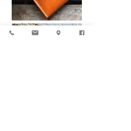
Ho-Ho-Sew DIY kit
裁好有孔立即縫：）
所有皮革材料巳剪裁好合適呎吋，為您精心開好
縫孔，內附針線及所需配件，方便客人縫製完