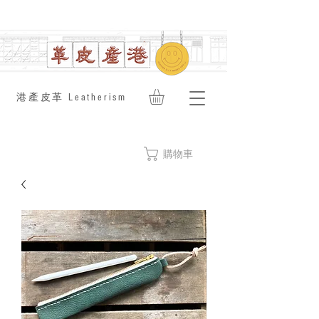
​港產皮革 Leatherism
購物車