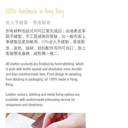
%
Handmade in Hong Kong
100
全人手縫製・香港製造
所有材料包款式均可訂製完成品，由港產皮革
親手縫製，手工質感無容置疑，比一般市面上
車縫製品更加耐用。
全人手縫製，香港製
100%
造，皮色、線材、鈕扣配件等均可自訂，加上
客製壓名服務，絕對獨一無二。
All leather products are finished by hand stitching, which
is posh with tactile appeal and absolutely more durable
and than machine-made item. From design to sampling,
from stitching to packaging, all 100% made in Hong
Kong.
Leather colours, stitching and metal fixing options are
available with custom-made embossing service for
uniqueness and classiness.