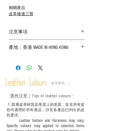
相關產品
皮革修邊三寶
注意事項
－ 相片顏色或有機會出現偏差，顏色請以
產地：香港 MADE IN HONG KONG
實物為準；
－ 皮革為天然物料，出現生長紋路、蟲
斑、顏色不均等均屬正常現象；
－ 植鞣皮革容易受環境、使用程度等產生
不同的變化，為保持美觀及保養，建議完
成後定期在皮面塗上皮革專用清潔劑及貂
Leather Colours
皮革選色：）
鼠油等；
－ 此產品含有細小配件、尖銳物件，恕不
選色
注意｜
Tips of leather colours
：
適合六歲以下兒童使用；六至十二歲兒童
必須由成年人陪同下使用並應小心處理。
1
. ​
因應皮革材質及厚度上的差異，並非所有皮
色均適用於所有產品，詳見各產品巳列出的皮
色選項。
Leather texture and thickness may vary;
Specific colours may applied to selected items