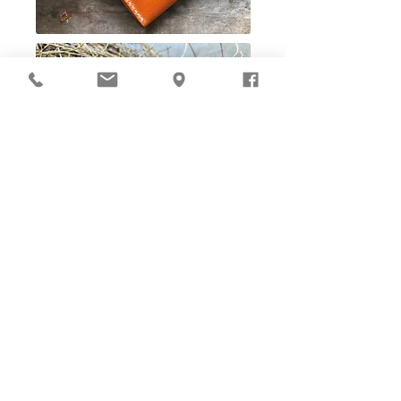
Ho-Ho-Sew DIY kit
裁好有孔立即縫：）
所有皮革材料巳剪裁好合適呎吋，為您精心開好
縫孔，內附針線及所需配件，方便客人縫製完
成，安坐家中DIY獨一無二的皮革製品。法斬縫
孔設計，按製品為您調較最合適縫孔角度，輕鬆