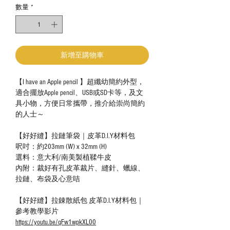
數量
*
新增至購物車
【I have an Apple pencil 】超纖幼簡約外型，
適合擺放Apple pencil、USB或SD卡等，及文
具小物，方便日常攜帶，推介給崇尚簡約
的人士～
【好好縫】拉鏈筆袋｜皮革D.I.Y材料包
呎吋：約203mm (W) x 32mm (H)
選料：意大利/南美製植鞣牛皮
內附：裁好有孔皮革裁片、縫針、蠟線、
拉鏈、布袋及心意咭
【好好縫】拉錬散紙包 皮革D.I.Y材料包｜
參考教學影片
https://youtu.be/qFw1wpkXL00