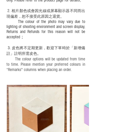
only. Please refer to the product page for details;
2.
​
相片顏色或
會因光線或屏幕顯示器不同而出
現
偏差，恕不接受此原因之退貨。
The colour of the photo may vary due to
lighting of shooting environment and screen display,
Returns and Refunds for this reason will not be
accepted；
3.
皮色將不定期更新，歡迎下單時於「新增備
註」註明
所需皮色。
The colour options will be updated from time
to time. Please mention your preferred colours in
“Remarks" columns when placing an order.