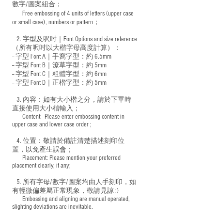
數字/圖案組合；
Free embossing of 4 units of letters (upper case
​
or small case), numbers or pattern；
2. 字型及呎吋｜
Font Options and size reference
（所有呎吋以大楷字母高度計算）：
-- 字型 Font A｜手寫字型：約 6.5mm
-- 字型 Font B｜潦草字型：
約 5mm
-- 字型 Font C｜粗體字型：約 6mm
-- 字型 Font D｜正楷字型：
約 5mm
3. 內容：如有大小楷之分，請於下單時
直接使用大小楷輸入；
​ Content: Please enter embossing content in
upper case and lower case order ;
4. 位置：敬請於備註清楚描述刻印位
置，以免產生誤會；
​ Placement: Please mention your preferred
placement clearly, if any;
5. 所有字母/數字/圖案均由人手刻印，如
有輕微偏差屬正常現象，敬請見諒 :)
​ Embossing and aligning are manual operated,
slighting deviations are inevitable.