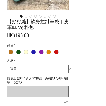
【好好縫】軟身拉鏈筆袋｜皮
革D.I.Y材料包
價
HK$198.00
格
顏色
*
產品
*
請填上要刻印的文字/符號（免費刻印只限4個
字） (選填)
0/4