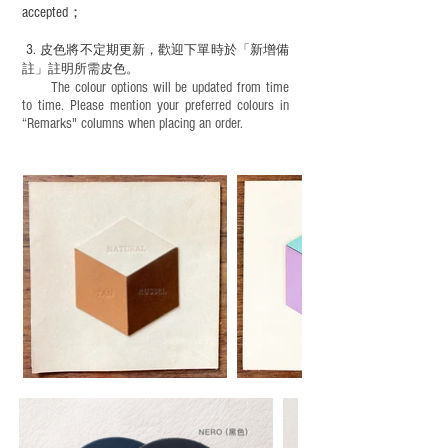
accepted；
3.
皮色將不定期更新，歡迎下單時於「新增備
註」註明
所需皮色。
The colour options will be updated from time
to time. Please mention your preferred colours in
“Remarks" columns when placing an order.