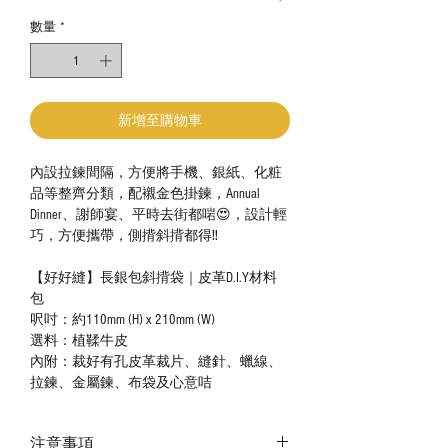
數量
*
新增至購物車
內設拉鍊間隔，方便將手機、銀紙、化粧
品等整齊分類，配襯金色掛鍊，Annual
Dinner、謝師宴、平時去街都啱😍，設計輕
巧，方便攜帶，側揹斜揹都得‼️
【好好縫】長銀包斜揹袋｜皮革D.I.Y材料
包
呎吋：約110mm (H) x 210mm (W)
選料：植鞣牛皮
內附：裁好有孔皮革裁片、縫針、蠟線、
拉鍊、金屬鍊、布袋及心意咭
注意事項