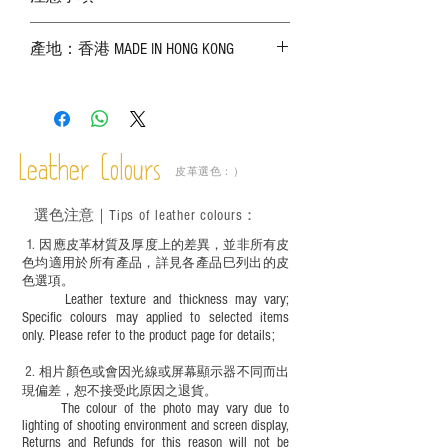
－ 相片顏色或有機會出現偏差，顏色請以
產地：香港 MADE IN HONG KONG
實物為準；
－ 皮革為天然物料，出現生長紋路、蟲
斑、顏色不均等均屬正常現象；
－ 植鞣皮革容易受環境、使用程度等產生
不同的變化，為保持美觀及保養，建議完
成後定期在皮面塗上皮革專用清潔劑及貂
Leather Colours
皮革選色：）
鼠油等；
－ 此產品含有細小配件、尖銳物件，恕不
選色
注意｜
Tips of leather colours
：
適合六歲以下兒童使用；六至十二歲兒童
必須由成年人陪同下使用並應小心處理。
1
. ​
因應皮革材質及厚度上的差異，並非所有皮
色均適用於所有產品，詳見各產品巳列出的皮
色選項。
Leather texture and thickness may vary;
Specific colours may applied to selected items
only. Please refer to the product page for details;
2.
​
相片顏色或
會因光線或屏幕顯示器不同而出
現
偏差，恕不接受此原因之退貨。
The colour of the photo may vary due to
lighting of shooting environment and screen display,
Returns and Refunds for this reason will not be