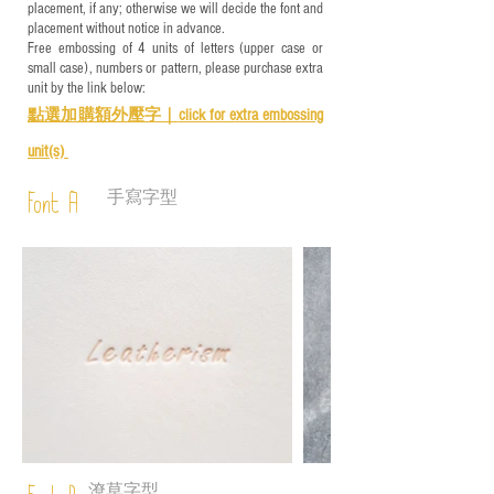
placement, if any; otherwise we will decide the font and
placement without notice in advance.
Free embossing of 4 units of letters (upper case or
small case), numbers or pattern, please purchase extra
unit by the link below:
點選加購額外壓字｜
click for e
xtra embossing
unit(s)
手寫字型
Font A
潦草字型