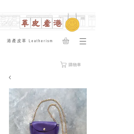
​港產皮革 Leatherism
購物車