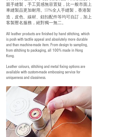
親手縫製，手工質感無容置疑，比一般市面上
車縫製品更加耐用。
全人手縫製，香港製
100%
造，皮色、線材、鈕扣配件等均可自訂，加上
客製壓名服務，絕對獨一無二。
All leather products are finished by hand stitching, which
is posh with tactile appeal and absolutely more durable
and than machine-made item. From design to sampling,
from stitching to packaging, all 100% made in Hong
Kong.
Leather colours, stitching and metal fixing options are
available with custom-made embossing service for
uniqueness and classiness.