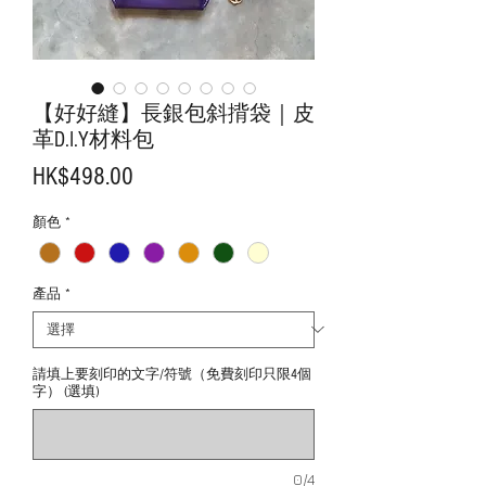
【好好縫】長銀包斜揹袋｜皮
革D.I.Y材料包
價
HK$498.00
格
顏色
*
產品
*
請填上要刻印的文字/符號（免費刻印只限4個
字） (選填)
0/4