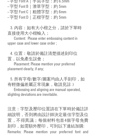
-- 字型 Font A｜手寫字型：約 6.5mm
-- 字型 Font B｜潦草字型：
約 5mm
-- 字型 Font C｜粗體字型：約 6mm
-- 字型 Font D｜正楷字型：
約 5mm
3. 內容：如有大小楷之分，請於下單時
直接使用大小楷輸入；
​ Content: Please enter embossing content in
upper case and lower case order ;
4. 位置：敬請於備註清楚描述刻印位
置，以免產生誤會；
​ Placement: Please mention your preferred
placement clearly, if any;
5. 所有字母/數字/圖案均由人手刻印，如
有輕微偏差屬正常現象，敬請見諒 :)
​ Embossing and aligning are manual operated,
slighting deviations are inevitable.
注意：字型及壓印位置請在下單時於備註詳
細說明，否則將由設計師決定最佳字型及位
置，不得異議；每個材料包首4個字母免費
刻印，如需額外壓印，可到以下連結加購:
Remarks: Please mention your preferred font and