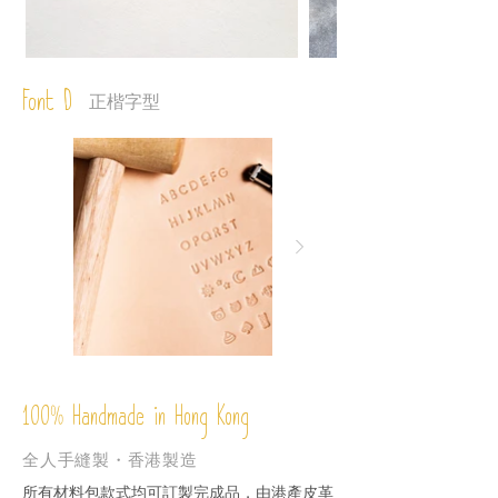
Font D
正楷字型
%
Handmade in Hong Kong
100
全人手縫製・香港製造
所有材料包款式均可訂製完成品，由港產皮革