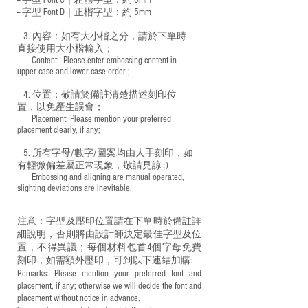
-- 字型 Font C｜粗體字型：約 6mm
-- 字型 Font D｜正楷字型：
約 5mm
3. 內容：如有大小楷之分，請於下單時
直接使用大小楷輸入；
​ Content: Please enter embossing content in
upper case and lower case order ;
4. 位置：敬請於備註清楚描述刻印位
置，以免產生誤會；
​ Placement: Please mention your preferred
placement clearly, if any;
5. 所有字母/數字/圖案均由人手刻印，如
有輕微偏差屬正常現象，敬請見諒 :)
​ Embossing and aligning are manual operated,
slighting deviations are inevitable.
注意：字型及壓印位置請在下單時於備註詳
細說明，否則將由設計師決定最佳字型及位
置，不得異議；每個材料包首4個字母免費
刻印，如需額外壓印，可到以下連結加購:
Remarks: Please mention your preferred font and
placement, if any; otherwise we will decide the font and
placement without notice in advance.