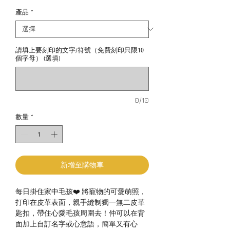
產品
*
請填上要刻印的文字/符號（免費刻印只限10
個字母） (選填)
0/10
數量
*
新增至購物車
每日掛住家中毛孩❤️ 將寵物的可愛萌照，
打印在皮革表面，親手縫制獨一無二皮革
匙扣，帶住心愛毛孩周圍去！仲可以在背
面加上自訂名字或心意語，簡單又有心