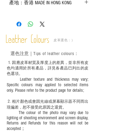
產地：香港 MADE IN HONG KONG
實物為準；
－ 皮革為天然物料，出現生長紋路、蟲
斑、顏色不均等均屬正常現象；
－ 植鞣皮革容易受環境、使用程度等產生
不同的變化，為保持美觀及保養，建議完
成後定期在皮面塗上皮革專用清潔劑及貂
Leather Colours
皮革選色：）
鼠油等；
－ 此產品含有細小配件、尖銳物件，恕不
選色
注意｜
Tips of leather colours
：
適合六歲以下兒童使用；六至十二歲兒童
必須由成年人陪同下使用並應小心處理。
1
. ​
因應皮革材質及厚度上的差異，並非所有皮
色均適用於所有產品，詳見各產品巳列出的皮
色選項。
Leather texture and thickness may vary;
Specific colours may applied to selected items
only. Please refer to the product page for details;
2.
​
相片顏色或
會因光線或屏幕顯示器不同而出
現
偏差，恕不接受此原因之退貨。
The colour of the photo may vary due to
lighting of shooting environment and screen display,
Returns and Refunds for this reason will not be
accepted；