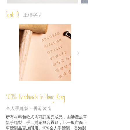
Font D
正楷字型
%
Handmade in Hong Kong
100
全人手縫製・香港製造
所有材料包款式均可訂製完成品，由港產皮革
親手縫製，手工質感無容置疑，比一般市面上
車縫製品更加耐用。
全人手縫製，香港製
100%