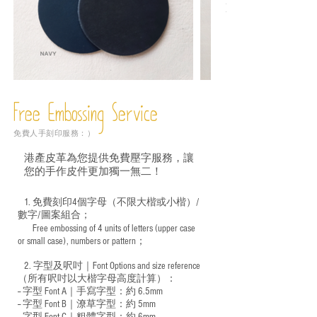
Free Embossing
Service
免費人手刻印服務：）
港產皮革為您提供免費壓字服務，讓
您的手作皮件更加獨一無二！
1. 免費刻印4個字母（不限大楷或小楷）/
數字/圖案組合；
Free embossing of 4 units of letters (upper case
​
or small case), numbers or pattern；
2. 字型及呎吋｜
Font Options and size reference
（所有呎吋以大楷字母高度計算）：
-- 字型 Font A｜手寫字型：約 6.5mm
-- 字型 Font B｜潦草字型：
約 5mm