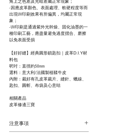
角上之色差及光暗差屬正常現象；
- 因應皮革顏色、表面處理、軟硬程度等而
出現UV印刷效果有所偏異，均屬正常現
象；
- UV印刷是通過紫外光幹燥、固化油墨的一
種印刷工藝，應盡量避免過度摺合、磨擦
以免表面受損
【好好縫】經典圓形鎖匙扣｜皮革D.I.Y材
料包
呎吋：直徑約50mm
選料：意大利/法國製植鞣牛皮
內附：裁好有孔皮革裁片、縫針、蠟線、
匙扣、圓斬、布袋及心意咭
相關產品
皮革修邊三寶
注意事項
－ 相片顏色或有機會出現偏差，顏色請以