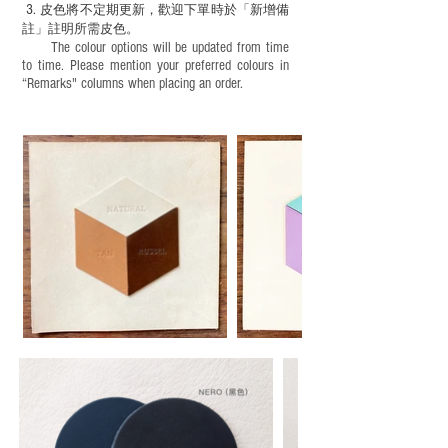
3.
皮色將不定期更新，歡迎下單時於「新增備
註」註明
所需皮色。
The colour options will be updated from time
to time. Please mention your preferred colours in
“Remarks" columns when placing an order.