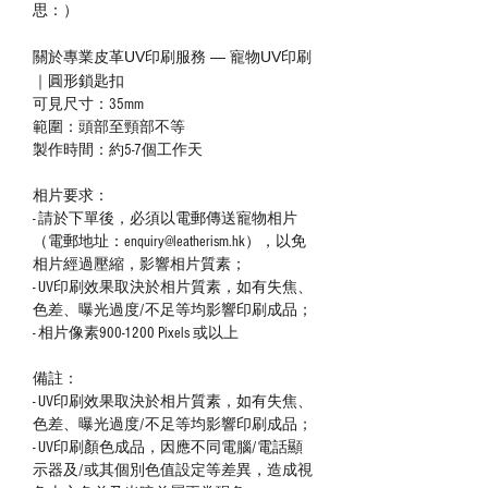
思：）
關於專業皮革UV印刷服務 — 寵物UV印刷
｜圓形鎖匙扣
可見尺寸：35mm
範圍：頭部至頸部不等
製作時間：約5-7個工作天
相片要求：
- 請於下單後，必須以電郵傳送寵物相片
（電郵地址：enquiry@leatherism.hk），以免
相片經過壓縮，影響相片質素；
- UV印刷效果取決於相片質素，如有失焦、
色差、曝光過度/不足等均影響印刷成品；
- 相片像素‪900-1200‬ Pixels 或以上
備註：
- UV印刷效果取決於相片質素，如有失焦、
色差、曝光過度/不足等均影響印刷成品；
- UV印刷顏色成品，因應不同電腦/電話顯
示器及/或其個別色值設定等差異，造成視