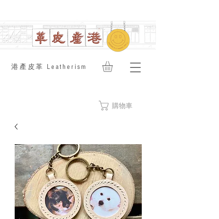
​港產皮革 Leatherism
購物車