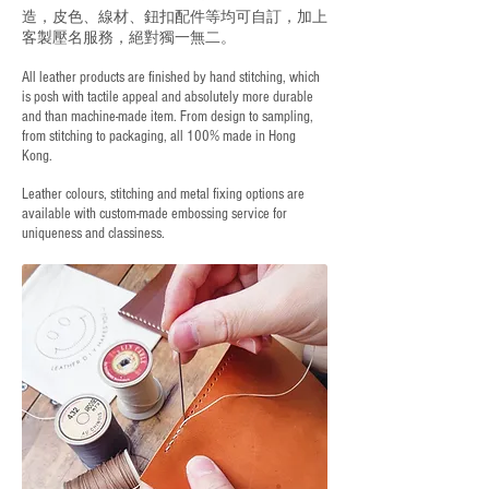
造，皮色、線材、鈕扣配件等均可自訂，加上
客製壓名服務，絕對獨一無二。
All leather products are finished by hand stitching, which
is posh with tactile appeal and absolutely more durable
and than machine-made item. From design to sampling,
from stitching to packaging, all 100% made in Hong
Kong.
Leather colours, stitching and metal fixing options are
available with custom-made embossing service for
uniqueness and classiness.