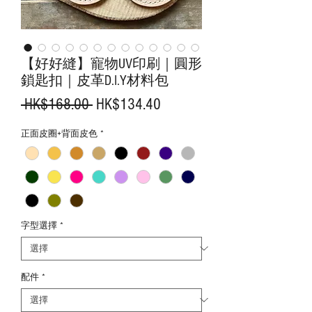
【好好縫】寵物UV印刷｜圓形
鎖匙扣｜皮革D.I.Y材料包
一
促
 HK$168.00 
HK$134.40
般
銷
正面皮圈+背面皮色
*
價
價
格
格
字型選擇
*
配件
*