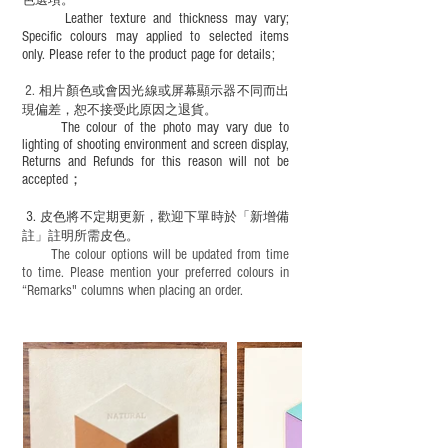
色選項。
Leather texture and thickness may vary;
Specific colours may applied to selected items
only. Please refer to the product page for details;
2.
​
相片顏色或
會因光線或屏幕顯示器不同而出
現
偏差，恕不接受此原因之退貨。
The colour of the photo may vary due to
lighting of shooting environment and screen display,
Returns and Refunds for this reason will not be
accepted；
3.
皮色將不定期更新，歡迎下單時於「新增備
註」註明
所需皮色。
The colour options will be updated from time
to time. Please mention your preferred colours in
“Remarks" columns when placing an order.