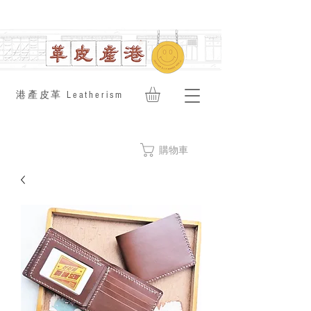
​港產皮革 Leatherism
購物車