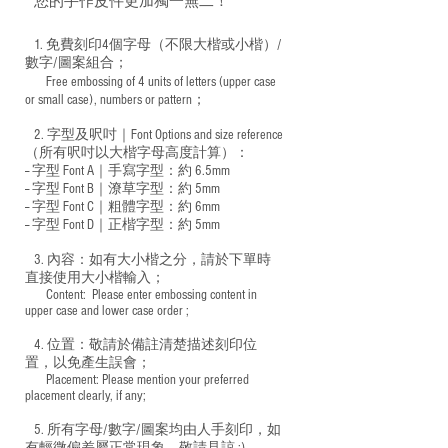
您的手作皮件更加獨一無二！
1. 免費刻印4個字母（不限大楷或小楷）/
數字/圖案組合；
Free embossing of 4 units of letters (upper case
​
or small case), numbers or pattern；
2. 字型及呎吋｜
Font Options and size reference
（所有呎吋以大楷字母高度計算）：
-- 字型 Font A｜手寫字型：約 6.5mm
-- 字型 Font B｜潦草字型：
約 5mm
-- 字型 Font C｜粗體字型：約 6mm
-- 字型 Font D｜正楷字型：
約 5mm
3. 內容：如有大小楷之分，請於下單時
直接使用大小楷輸入；
​ Content: Please enter embossing content in
upper case and lower case order ;
4. 位置：敬請於備註清楚描述刻印位
置，以免產生誤會；
​ Placement: Please mention your preferred
placement clearly, if any;
5. 所有字母/數字/圖案均由人手刻印，如