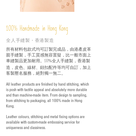
%
Handmade in Hong Kong
100
全人手縫製・香港製造
所有材料包款式均可訂製完成品，由港產皮革
親手縫製，手工質感無容置疑，比一般市面上
車縫製品更加耐用。
全人手縫製，香港製
100%
造，皮色、線材、鈕扣配件等均可自訂，加上
客製壓名服務，絕對獨一無二。
All leather products are finished by hand stitching, which
is posh with tactile appeal and absolutely more durable
and than machine-made item. From design to sampling,
from stitching to packaging, all 100% made in Hong
Kong.
Leather colours, stitching and metal fixing options are
available with custom-made embossing service for
uniqueness and classiness.