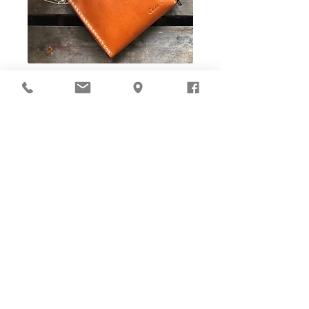
Ho-Ho-Sew DIY kit
裁好有孔立即縫：）
所有皮革材料巳剪裁好合適呎吋，為您精心開好