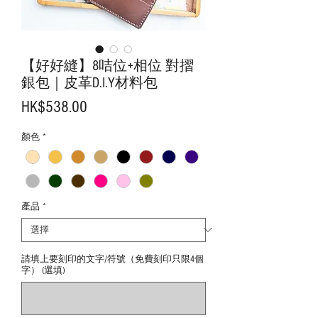
【好好縫】8咭位+相位 對摺
銀包｜皮革D.I.Y材料包
價
HK$538.00
格
顏色
*
產品
*
請填上要刻印的文字/符號（免費刻印只限4個
字） (選填)