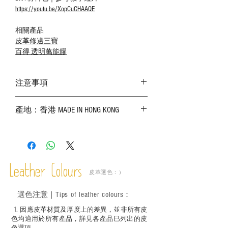
https://youtu.be/XopCuCHAAQE
相關產品
皮革修邊三寶
百得 透明萬能膠
注意事項
－ 相片顏色或有機會出現偏差，顏色請以
產地：香港 MADE IN HONG KONG
實物為準；
－ 皮革為天然物料，出現生長紋路、蟲
斑、顏色不均等均屬正常現象；
－ 植鞣皮革容易受環境、使用程度等產生
不同的變化，為保持美觀及保養，建議完
成後定期在皮面塗上皮革專用清潔劑及貂
Leather Colours
皮革選色：）
鼠油等；
－ 此產品含有細小配件、尖銳物件，恕不
選色
注意｜
Tips of leather colours
：
適合六歲以下兒童使用；六至十二歲兒童
必須由成年人陪同下使用並應小心處理。
1
. ​
因應皮革材質及厚度上的差異，並非所有皮
色均適用於所有產品，詳見各產品巳列出的皮