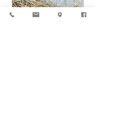
Ho-Ho-Sew DIY kit
裁好有孔立即縫：）
所有皮革材料巳剪裁好合適呎吋，為您精心開好
縫孔，內附針線及所需配件，方便客人縫製完
成，安坐家中DIY獨一無二的皮革製品。法斬縫
孔設計，按製品為您調較最合適縫孔角度，輕鬆
達致專業縫線效果！加上獨家「交叉孔」縫孔設
計（適用於部分款式），讓兩面縫線同時斜向美
觀！