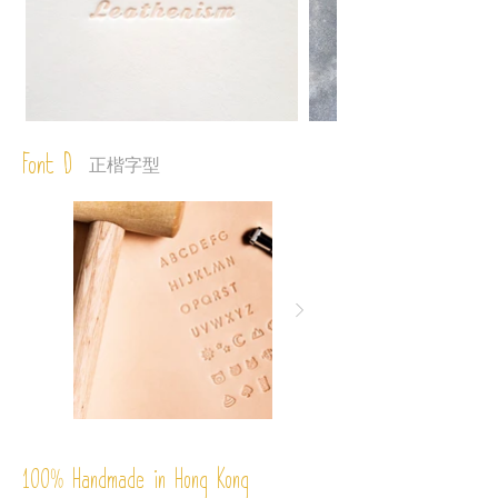
Font D
正楷字型
%
Handmade in Hong Kong
100