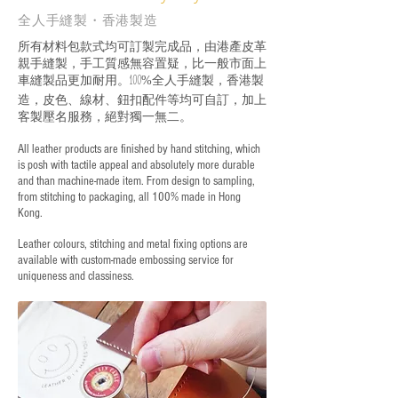
全人手縫製・香港製造
所有材料包款式均可訂製完成品，由港產皮革
親手縫製，手工質感無容置疑，比一般市面上
車縫製品更加耐用。
全人手縫製，香港製
100%
造，皮色、線材、鈕扣配件等均可自訂，加上
客製壓名服務，絕對獨一無二。
All leather products are finished by hand stitching, which
is posh with tactile appeal and absolutely more durable
and than machine-made item. From design to sampling,
from stitching to packaging, all 100% made in Hong
Kong.
Leather colours, stitching and metal fixing options are
available with custom-made embossing service for
uniqueness and classiness.