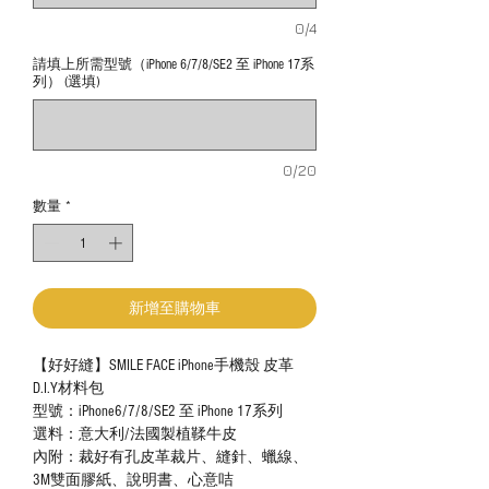
0/4
請填上所需型號（iPhone 6/7/8/SE2 至 iPhone 17系
列） (選填)
0/20
數量
*
新增至購物車
【好好縫】SMILE FACE iPhone手機殼 皮革
D.I.Y材料包
型號：iPhone6/7/8/SE2 至 iPhone 17系列
選料：意大利/法國製植鞣牛皮
內附：裁好有孔皮革裁片、縫針、蠟線、
3M雙面膠紙、說明書、心意咭