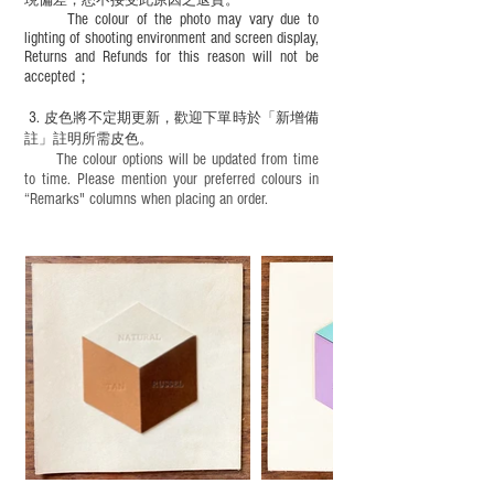
現
偏差，恕不接受此原因之退貨。
The colour of the photo may vary due to
lighting of shooting environment and screen display,
Returns and Refunds for this reason will not be
accepted；
3.
皮色將不定期更新，歡迎下單時於「新增備
註」註明
所需皮色。
The colour options will be updated from time
to time. Please mention your preferred colours in
“Remarks" columns when placing an order.