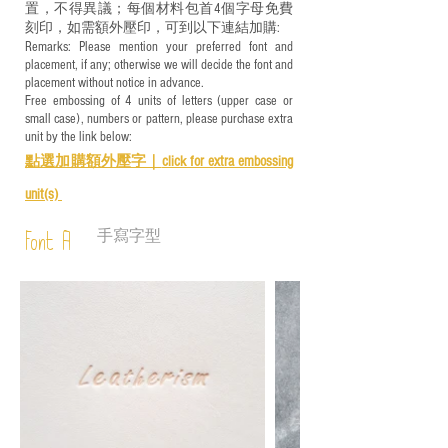
置，不得異議；每個材料包首4個字母免費
刻印，如需額外壓印，可到以下連結加購:
Remarks: Please mention your preferred font and
placement, if any; otherwise we will decide the font and
placement without notice in advance.
Free embossing of 4 units of letters (upper case or
small case), numbers or pattern, please purchase extra
unit by the link below:
點選加購額外壓字｜
click for e
xtra embossing
unit(s)
手寫字型
Font A