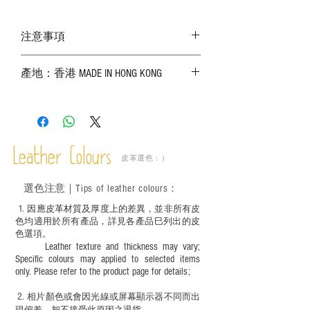
注意事項
－ 相片顏色或有機會出現偏差，顏色請以
產地：香港 MADE IN HONG KONG
實物為準；
－ 皮革為天然物料，出現生長紋路、蟲
斑、顏色不均等均屬正常現象；
－ 植鞣皮革容易受環境、使用程度等產生
不同的變化，為保持美觀及保養，建議完
成後定期在皮面塗上皮革專用清潔劑及貂
Leather Colours
皮革選色：）
鼠油等；
－ 此產品含有細小配件、尖銳物件，恕不
選色
注意｜
Tips of leather colours
：
適合六歲以下兒童使用；六至十二歲兒童
必須由成年人陪同下使用並應小心處理。
1
. ​
因應皮革材質及厚度上的差異，並非所有皮
色均適用於所有產品，詳見各產品巳列出的皮
色選項。
Leather texture and thickness may vary;
Specific colours may applied to selected items
only. Please refer to the product page for details;
2.
​
相片顏色或
會因光線或屏幕顯示器不同而出