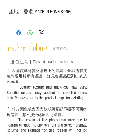
－ 相片顏色或有機會出現偏差，顏色請以
產地：香港 MADE IN HONG KONG
實物為準；
－ 皮革為天然物料，出現生長紋路、蟲
斑、顏色不均等均屬正常現象；
－ 植鞣皮革容易受環境、使用程度等產生
不同的變化，為保持美觀及保養，建議完
成後定期在皮面塗上皮革專用清潔劑及貂
Leather Colours
皮革選色：）
鼠油等；
－ 此產品含有細小配件、尖銳物件，恕不
選色
注意｜
Tips of leather colours
：
適合六歲以下兒童使用；六至十二歲兒童
必須由成年人陪同下使用並應小心處理。
1
. ​
因應皮革材質及厚度上的差異，並非所有皮
色均適用於所有產品，詳見各產品巳列出的皮
色選項。
Leather texture and thickness may vary;
Specific colours may applied to selected items
only. Please refer to the product page for details;
2.
​
相片顏色或
會因光線或屏幕顯示器不同而出
現
偏差，恕不接受此原因之退貨。
The colour of the photo may vary due to
lighting of shooting environment and screen display,
Returns and Refunds for this reason will not be