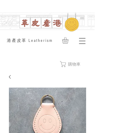
​港產皮革 Leatherism
購物車