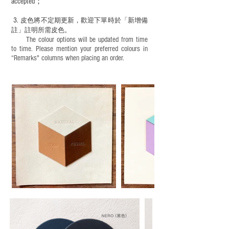
accepted；
3.
皮色將不定期更新，歡迎下單時於「新增備
註」註明
所需皮色。
The colour options will be updated from time
to time. Please mention your preferred colours in
“Remarks" columns when placing an order.