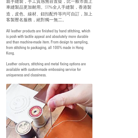
親手縫製，手工質感無容置疑，比一般市面上
車縫製品更加耐用。
全人手縫製，香港製
100%
造，皮色、線材、鈕扣配件等均可自訂，加上
客製壓名服務，絕對獨一無二。
All leather products are finished by hand stitching, which
is posh with tactile appeal and absolutely more durable
and than machine-made item. From design to sampling,
from stitching to packaging, all 100% made in Hong
Kong.
Leather colours, stitching and metal fixing options are
available with custom-made embossing service for
uniqueness and classiness.