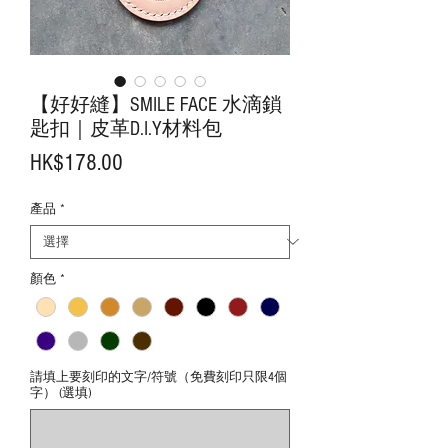
【好好縫】SMILE FACE 水滴鎖
匙扣｜皮革D.I.Y材料包
價
HK$178.00
格
產品
*
顏色
*
請填上要刻印的文字/符號（免費刻印只限4個
字） (選填)