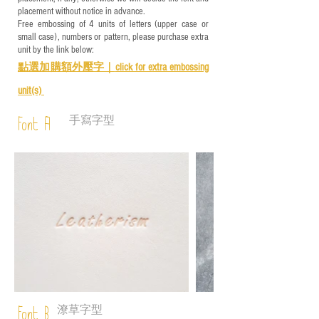
placement without notice in advance.
Free embossing of 4 units of letters (upper case or
small case), numbers or pattern, please purchase extra
unit by the link below:
點選加購額外壓字｜
click for e
xtra embossing
unit(s)
手寫字型
Font A
潦草字型
Font B