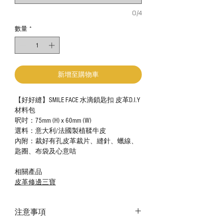
0/4
數量
*
新增至購物車
【好好縫】SMILE FACE 水滴鎖匙扣 皮革D.I.Y
材料包
呎吋：75mm (H) x 60mm (W)
選料：意大利/法國製植鞣牛皮
內附：裁好有孔皮革裁片、縫針、蠟線、
匙圈、布袋及心意咭
相關產品
皮革修邊三寶
注意事項