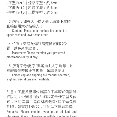
-- 字型 Font B｜潦草字型：
約 5mm
-- 字型 Font C｜粗體字型：約 6mm
-- 字型 Font D｜正楷字型：
約 5mm
3. 內容：如有大小楷之分，請於下單時
直接使用大小楷輸入；
​ Content: Please enter embossing content in
upper case and lower case order ;
4. 位置：敬請於備註清楚描述刻印位
置，以免產生誤會；
​ Placement: Please mention your preferred
placement clearly, if any;
5. 所有字母/數字/圖案均由人手刻印，如
有輕微偏差屬正常現象，敬請見諒 :)
​ Embossing and aligning are manual operated,
slighting deviations are inevitable.
注意：字型及壓印位置請在下單時於備註詳
細說明，否則將由設計師決定最佳字型及位
置，不得異議；每個材料包首4個字母免費
刻印，如需額外壓印，可到以下連結加購:
Remarks: Please mention your preferred font and
placement, if any; otherwise we will decide the font and