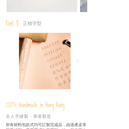
Font D
正楷字型
%
Handmade in Hong Kong
100
全人手縫製・香港製造
所有材料包款式均可訂製完成品，由港產皮革