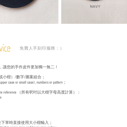
vice
免費人手刻印服務：）
，讓您的手作皮件更加獨一無二！
或小楷）/數字/圖案組合；
 (upper case or small case), numbers or pattern；
ize reference
（所有呎吋以大楷字母高度計算）：
m
於下單時直接使用大小楷輸入；