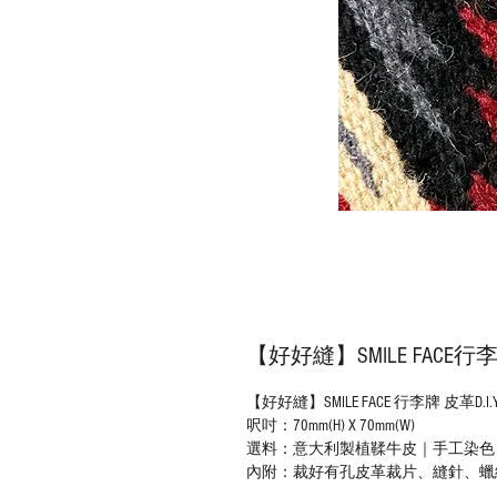
【好好縫】SMILE FACE行
【好好縫】SMILE FACE 行李牌 皮革D.I
呎吋：70mm(H) X 70mm(W)
選料：意大利製植鞣牛皮｜手工染色
內附：裁好有孔皮革裁片、縫針、蠟