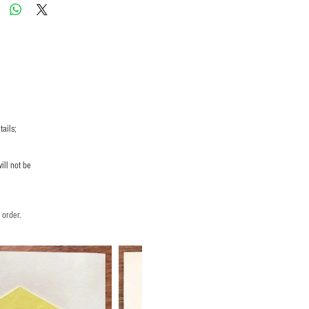
ails;
ill not be
 order.