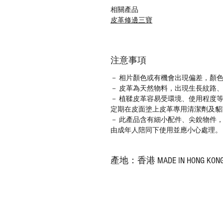
相關產品
皮革修邊三寶
注意事項
－ 相片顏色或有機會出現偏差，顏
－ 皮革為天然物料，出現生長紋路
－ 植鞣皮革容易受環境、使用程度
定期在皮面塗上皮革專用清潔劑及貂
－ 此產品含有細小配件、尖銳物件
由成年人陪同下使用並應小心處理。
產地：香港 MADE IN HONG KON