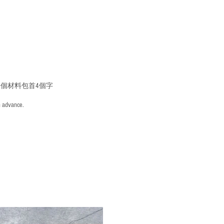
個材料包首4個字
n advance.