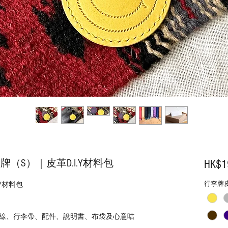
李牌（S）｜皮革D.I.Y材料包
HK$1
行李牌
.Y材料包
線、行李帶、配件、說明書、布袋及心意咭