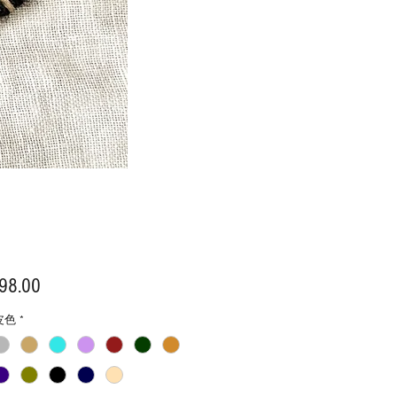
價
98.00
格
皮色
*