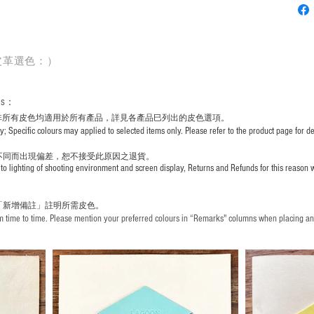
皮革選色：）
rs
：
非所有皮色均適用於所有產品，詳見各產品巳列出的皮色選項。
pecific colours may applied to selected items only. Please refer to the product page for det
不同而出現
偏差，恕不接受此原因之退貨。
to lighting of shooting environment and screen display, Returns and Refunds for this reason w
「新增備註」註明
所需皮色。
time to time. Please mention your preferred colours in “Remarks" columns when placing an