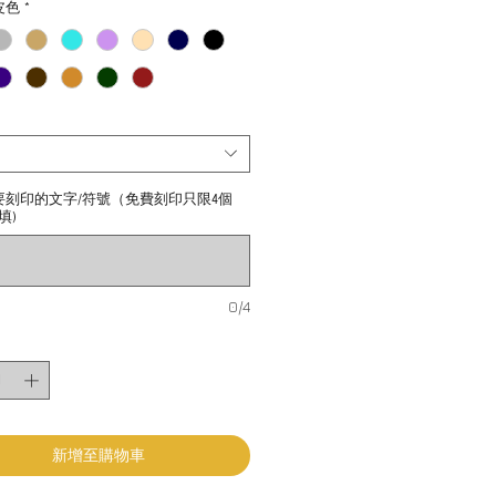
皮色
*
要刻印的文字/符號（免費刻印只限4個
填)
0/4
新增至購物車