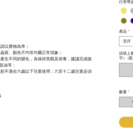
行李帶
產品
*
選擇
色請以實物為準；
、蟲斑、顏色不均等均屬正常現象；
請填上
字） (選
等產生不同的變化，為保持美觀及保養，建議完成後
鼠油等；
，恕不適合六歲以下兒童使用；六至十二歲兒童必須
數量
*
G