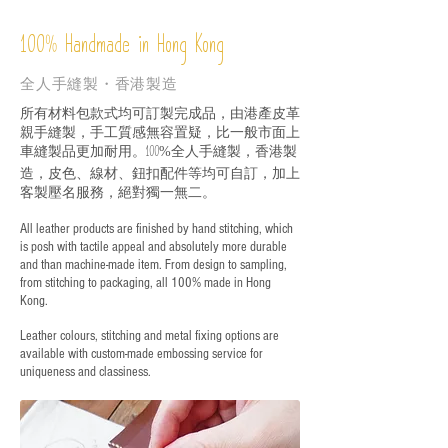
%
Handmade in Hong Kong
100
全人手縫製・香港製造
所有材料包款式均可訂製完成品，由港產皮革
親手縫製，手工質感無容置疑，比一般市面上
車縫製品更加耐用。
全人手縫製，香港製
100%
造，皮色、線材、鈕扣配件等均可自訂，加上
客製壓名服務，絕對獨一無二。
All leather products are finished by hand stitching, which
is posh with tactile appeal and absolutely more durable
and than machine-made item. From design to sampling,
from stitching to packaging, all 100% made in Hong
Kong.
Leather colours, stitching and metal fixing options are
available with custom-made embossing service for
uniqueness and classiness.