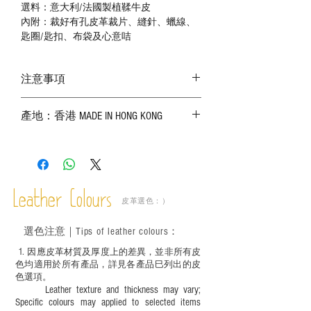
選料：意大利/法國製植鞣牛皮
內附：裁好有孔皮革裁片、縫針、蠟線、
匙圈/匙扣、布袋及心意咭
注意事項
－ 相片顏色或有機會出現偏差，顏色請以
產地：香港 MADE IN HONG KONG
實物為準；
－ 皮革為天然物料，出現生長紋路、蟲
斑、顏色不均等均屬正常現象；
－ 植鞣皮革容易受環境、使用程度等產生
不同的變化，為保持美觀及保養，建議完
成後定期在皮面塗上皮革專用清潔劑及貂
Leather Colours
皮革選色：）
鼠油等；
－ 此產品含有細小配件、尖銳物件，恕不
選色
注意｜
Tips of leather colours
：
適合六歲以下兒童使用；六至十二歲兒童
必須由成年人陪同下使用並應小心處理。
1
. ​
因應皮革材質及厚度上的差異，並非所有皮
色均適用於所有產品，詳見各產品巳列出的皮
色選項。
Leather texture and thickness may vary;
Specific colours may applied to selected items