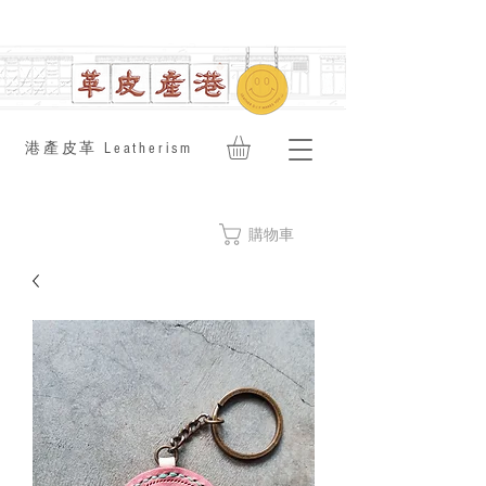
​港產皮革 Leatherism
購物車