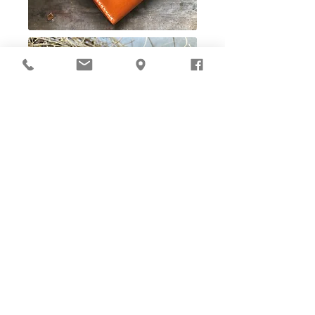
Ho-Ho-Sew DIY kit
裁好有孔立即縫：）
所有皮革材料巳剪裁好合適呎吋，為您精心開好
縫孔，內附針線及所需配件，方便客人縫製完
成，安坐家中DIY獨一無二的皮革製品。法斬縫
孔設計，按製品為您調較最合適縫孔角度，輕鬆