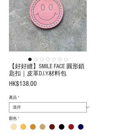
【好好縫】SMILE FACE 圓形鎖
匙扣｜皮革D.I.Y材料包
價
HK$138.00
格
產品
*
顏色
*