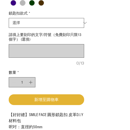
鎖匙扣款式
*
請填上要刻印的文字/符號（免費刻印只限13
個字） (選填)
0/13
數量
*
新增至購物車
【好好縫】SMILE FACE 圓形鎖匙扣 皮革D.I.Y
材料包
呎吋：直徑約50mm