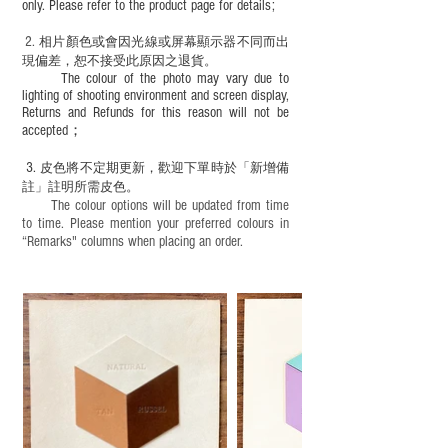
only. Please refer to the product page for details;
2.
​
相片顏色或
會因光線或屏幕顯示器不同而出
現
偏差，恕不接受此原因之退貨。
The colour of the photo may vary due to
lighting of shooting environment and screen display,
Returns and Refunds for this reason will not be
accepted；
3.
皮色將不定期更新，歡迎下單時於「新增備
註」註明
所需皮色。
The colour options will be updated from time
to time. Please mention your preferred colours in
“Remarks" columns when placing an order.