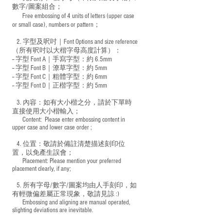
數字/圖案組合；
Free embossing of 4 units of letters (upper case
​
or small case), numbers or pattern；
2. 字型及呎吋｜
Font Options and size reference
（所有呎吋以大楷字母高度計算）：
-- 字型 Font A｜手寫字型：約 6.5mm
-- 字型 Font B｜潦草字型：
約 5mm
-- 字型 Font C｜粗體字型：約 6mm
-- 字型 Font D｜正楷字型：
約 5mm
3. 內容：如有大小楷之分，請於下單時
直接使用大小楷輸入；
​ Content: Please enter embossing content in
upper case and lower case order ;
4. 位置：敬請於備註清楚描述刻印位
置，以免產生誤會；
​ Placement: Please mention your preferred
placement clearly, if any;
5. 所有字母/數字/圖案均由人手刻印，如
有輕微偏差屬正常現象，敬請見諒 :)
​ Embossing and aligning are manual operated,
slighting deviations are inevitable.