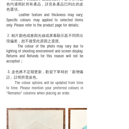
色均適用於所有產品，詳見各產品巳列出的皮
色選項。
Leather texture and thickness may vary;
Specific colours may applied to selected items
only. Please refer to the product page for details;
2.
​
相片顏色或
會因光線或屏幕顯示器不同而出
現
偏差，恕不接受此原因之退貨。
The colour of the photo may vary due to
lighting of shooting environment and screen display,
Returns and Refunds for this reason will not be
accepted；
3.
皮色將不定期更新，歡迎下單時於「新增備
註」註明
所需皮色。
The colour options will be updated from time
to time. Please mention your preferred colours in
“Remarks" columns when placing an order.