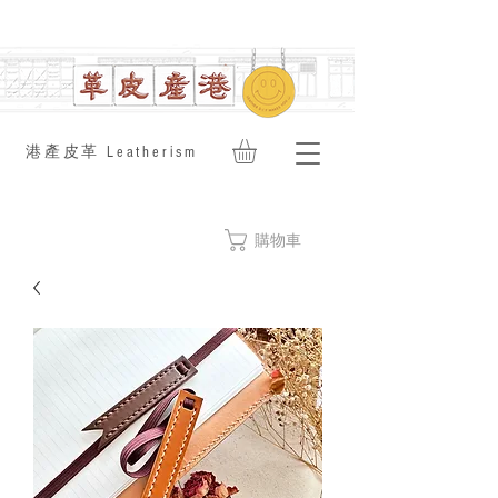
​港產皮革 Leatherism
購物車