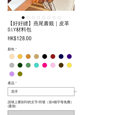
【好好縫】燕尾書籤｜皮革
D.I.Y材料包
價
HK$128.00
格
顏色
*
產品
*
請填上要刻印的文字/符號（首4個字母免費）
(選填)