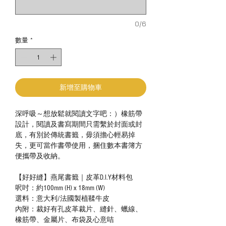
0/6
數量
*
新增至購物車
深呼吸～想放鬆就閱讀文字吧：）橡筋帶
設計，閱讀及書寫期間只需繫於封面或封
底，有別於傳統書籤，毋須擔心輕易掉
失，更可當作書帶使用，捆住數本書簿方
便攜帶及收納。
【好好縫】燕尾書籤｜皮革D.I.Y材料包
呎吋：約100mm (H) x 18mm (W)
選料：意大利/法國製植鞣牛皮
內附：裁好有孔皮革裁片、縫針、蠟線、
橡筋帶、金屬片、布袋及心意咭