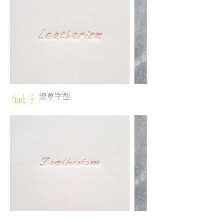
潦草字型
Font B