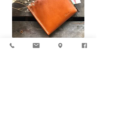
Ho-Ho-Sew DIY kit
裁好有孔立即縫：）