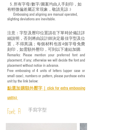
5. 所有字母/數字/圖案均由人手刻印，如
有輕微偏差屬正常現象，敬請見諒 :)
​ Embossing and aligning are manual operated,
slighting deviations are inevitable.
注意：字型及壓印位置請在下單時於備註詳
細說明，否則將由設計師決定最佳字型及位
置，不得異議；每個材料包首4個字母免費
刻印，如需額外壓印，可到以下連結加購:
Remarks: Please mention your preferred font and
placement, if any; otherwise we will decide the font and
placement without notice in advance.
Free embossing of 4 units of letters (upper case or
small case), numbers or pattern, please purchase extra
unit by the link below:
點選加購額外壓字｜
click for e
xtra embossing
unit(s)
手寫字型
Font A