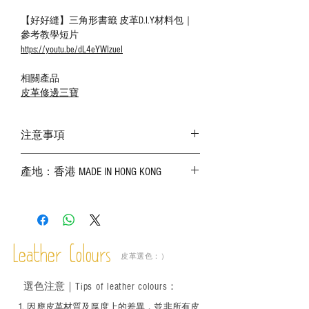
【好好縫】三角形書籤 皮革D.I.Y材料包｜
參考教學短片
https://youtu.be/dL4eYWIzueI
相關產品
皮革修邊三寶
注意事項
－ 相片顏色或有機會出現偏差，顏色請以
產地：香港 MADE IN HONG KONG
實物為準；
－ 皮革為天然物料，出現生長紋路、蟲
斑、顏色不均等均屬正常現象；
－ 植鞣皮革容易受環境、使用程度等產生
不同的變化，為保持美觀及保養，建議完
成後定期在皮面塗上皮革專用清潔劑及貂
Leather Colours
皮革選色：）
鼠油等；
－ 此產品含有細小配件、尖銳物件，恕不
選色
注意｜
Tips of leather colours
：
適合六歲以下兒童使用；六至十二歲兒童
必須由成年人陪同下使用並應小心處理。
1
. ​
因應皮革材質及厚度上的差異，並非所有皮