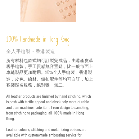
%
Handmade in Hong Kong
100
全人手縫製・香港製造
所有材料包款式均可訂製完成品，由港產皮革
親手縫製，手工質感無容置疑，比一般市面上
車縫製品更加耐用。
全人手縫製，香港製
100%
造，皮色、線材、鈕扣配件等均可自訂，加上
客製壓名服務，絕對獨一無二。
All leather products are finished by hand stitching, which
is posh with tactile appeal and absolutely more durable
and than machine-made item. From design to sampling,
from stitching to packaging, all 100% made in Hong
Kong.
Leather colours, stitching and metal fixing options are
available with custom-made embossing service for