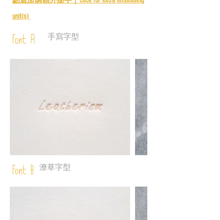
click for e
xtra embossing
unit(s)
手寫字型
Font A
潦草字型
Font B