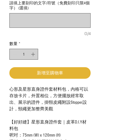
請填上要刻印的文字/符號（免費刻印只限4個
字） (選填)
0/4
數量
*
新增至購物車
心形及星形直身證件套材料包，內格可以
存放卡片，外置相位，方便擺放經常取
出、展示的證件，掛頸皮繩附設Stopper設
計，頸繩更加整齊美觀
【好好縫】星形直身證件套｜皮革D.I.Y材
料包
呎吋：75mm (W) x 120mm (H)