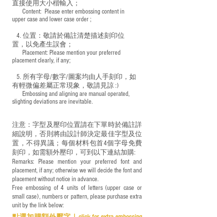
直接使用大小楷輸入；
​ Content: Please enter embossing content in
upper case and lower case order ;
4. 位置：敬請於備註清楚描述刻印位
置，以免產生誤會；
​ Placement: Please mention your preferred
placement clearly, if any;
5. 所有字母/數字/圖案均由人手刻印，如
有輕微偏差屬正常現象，敬請見諒 :)
​ Embossing and aligning are manual operated,
slighting deviations are inevitable.
注意：字型及壓印位置請在下單時於備註詳
細說明，否則將由設計師決定最佳字型及位
置，不得異議；每個材料包首4個字母免費
刻印，如需額外壓印，可到以下連結加購:
Remarks: Please mention your preferred font and
placement, if any; otherwise we will decide the font and
placement without notice in advance.
Free embossing of 4 units of letters (upper case or
small case), numbers or pattern, please purchase extra
unit by the link below:
點選加購額外壓字｜