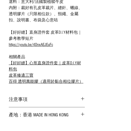
選料：意大利/法國製植鞣牛皮
內附：裁好有孔皮革裁片、縫針、蠟線、
透明膠片（只限相位款）、頸繩、金屬
扣、說明書、布袋及心意咭
【好好縫】直身證件套 皮革D.I.Y材料包｜
參考教學短片
https://youtu.be/4DnxAEJEuFc
相關產品
【好好縫】心形直身證件套｜皮革D.I.Y材
料包
皮革修邊三寶
百得 透明萬能膠（適用於黏合相位膠片）
注意事項
－ 相片顏色或有機會出現偏差，顏色請以
產地：香港 MADE IN HONG KONG
實物為準；
－ 皮革為天然物料，出現生長紋路、蟲
斑、顏色不均等均屬正常現象；