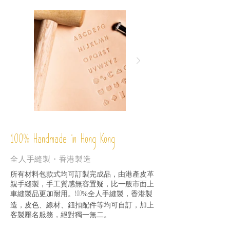
%
Handmade in Hong Kong
100
全人手縫製・香港製造
所有材料包款式均可訂製完成品，由港產皮革
親手縫製，手工質感無容置疑，比一般市面上
車縫製品更加耐用。
全人手縫製，香港製
100%
造，皮色、線材、鈕扣配件等均可自訂，加上
客製壓名服務，絕對獨一無二。