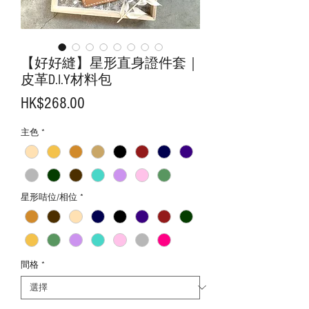
【好好縫】星形直身證件套｜
皮革D.I.Y材料包
價
HK$268.00
格
主色
*
星形咭位/相位
*
間格
*