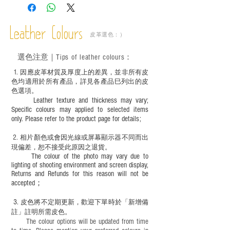
－ 植鞣皮革容易受環境、使用程度等產生
不同的變化，為保持美觀及保養，建議完
成後定期在皮面塗上皮革專用清潔劑及貂
Leather Colours
皮革選色：）
鼠油等；
－ 此產品含有細小配件、尖銳物件，恕不
選色
注意｜
Tips of leather colours
：
適合六歲以下兒童使用；六至十二歲兒童
必須由成年人陪同下使用並應小心處理。
1
. ​
因應皮革材質及厚度上的差異，並非所有皮
色均適用於所有產品，詳見各產品巳列出的皮
色選項。
Leather texture and thickness may vary;
Specific colours may applied to selected items
only. Please refer to the product page for details;
2.
​
相片顏色或
會因光線或屏幕顯示器不同而出
現
偏差，恕不接受此原因之退貨。
The colour of the photo may vary due to
lighting of shooting environment and screen display,
Returns and Refunds for this reason will not be
accepted；
3.
皮色將不定期更新，歡迎下單時於「新增備
註」註明
所需皮色。
The colour options will be updated from time