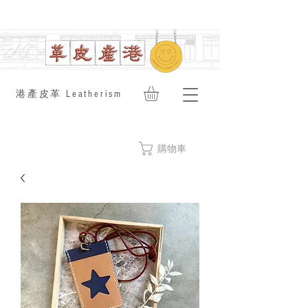
​港產皮革 Leatherism
購物車