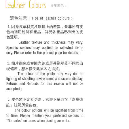
成後定期在皮面塗上皮革專用清潔劑及貂
Leather Colours
皮革選色：）
鼠油等；
－ 此產品含有細小配件、尖銳物件，恕不
選色
注意｜
Tips of leather colours
：
適合六歲以下兒童使用；六至十二歲兒童
必須由成年人陪同下使用並應小心處理。
1
. ​
因應皮革材質及厚度上的差異，並非所有皮
色均適用於所有產品，詳見各產品巳列出的皮
色選項。
Leather texture and thickness may vary;
Specific colours may applied to selected items
only. Please refer to the product page for details;
2.
​
相片顏色或
會因光線或屏幕顯示器不同而出
現
偏差，恕不接受此原因之退貨。
The colour of the photo may vary due to
lighting of shooting environment and screen display,
Returns and Refunds for this reason will not be
accepted；
3.
皮色將不定期更新，歡迎下單時於「新增備
註」註明
所需皮色。
The colour options will be updated from time
to time. Please mention your preferred colours in
“Remarks" columns when placing an order.