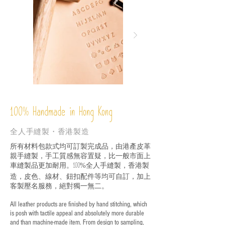
%
Handmade in Hong Kong
100
全人手縫製・香港製造
所有材料包款式均可訂製完成品，由港產皮革
親手縫製，手工質感無容置疑，比一般市面上
車縫製品更加耐用。
全人手縫製，香港製
100%
造，皮色、線材、鈕扣配件等均可自訂，加上
客製壓名服務，絕對獨一無二。
All leather products are finished by hand stitching, which
is posh with tactile appeal and absolutely more durable
and than machine-made item. From design to sampling,