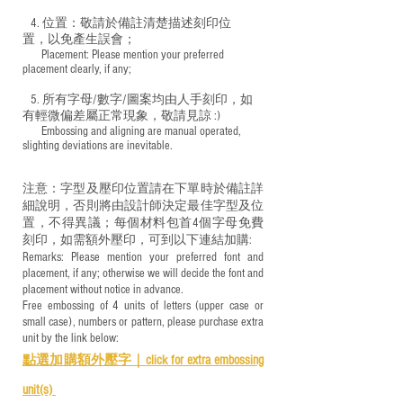
4. 位置：敬請於備註清楚描述刻印位
置，以免產生誤會；
​ Placement: Please mention your preferred
placement clearly, if any;
5. 所有字母/數字/圖案均由人手刻印，如
有輕微偏差屬正常現象，敬請見諒 :)
​ Embossing and aligning are manual operated,
slighting deviations are inevitable.
注意：字型及壓印位置請在下單時於備註詳
細說明，否則將由設計師決定最佳字型及位
置，不得異議；每個材料包首4個字母免費
刻印，如需額外壓印，可到以下連結加購:
Remarks: Please mention your preferred font and
placement, if any; otherwise we will decide the font and
placement without notice in advance.
Free embossing of 4 units of letters (upper case or
small case), numbers or pattern, please purchase extra
unit by the link below:
點選加購額外壓字｜
click for e
xtra embossing
unit(s)