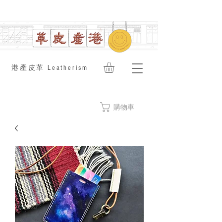
​港產皮革 Leatherism
購物車