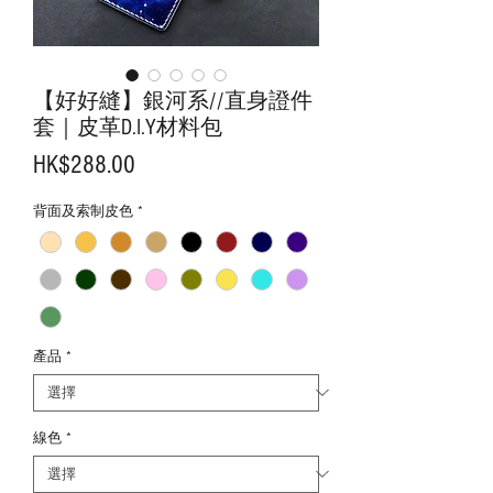
【好好縫】銀河系//直身證件
套｜皮革D.I.Y材料包
價
HK$288.00
格
背面及索制皮色
*
產品
*
線色
*