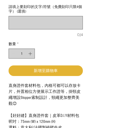
請填上要刻印的文字/符號（免費刻印只限4個
字） (選填)
0/4
數量
*
新增至購物車
直身證件套材料包，內格可都可以存放卡
片，外置相位方便展示工作證等，掛頸皮
繩增設Stopper索制設計，頸繩更加整齊美
觀😊
【好好縫】直身證件套｜皮革D.I.Y材料包
呎吋：75mm (W) x 120mm (H)
選料：意大利/法國製植鞣牛皮