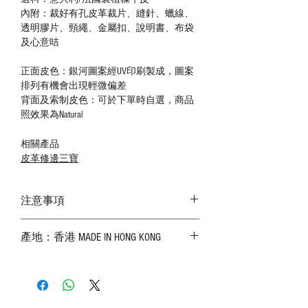
內附：裁好有孔皮革裁片、縫針、蠟線、
透明膠片、頸繩、金屬扣、說明書、布袋
及心意咭
正面皮色：銀河圖案經UV印刷製成，圖案
排列有機會出現輕微偏差
背面及索制皮色：可於下單時自選，商品
照效果為Natural
相關產品
皮革修邊三寶
注意事項
－ 相片顏色或有機會出現偏差，顏色請以
產地：香港 MADE IN HONG KONG
實物為準；
－ 皮革為天然物料，出現生長紋路、蟲
斑、顏色不均等均屬正常現象；
－ 植鞣皮革容易受環境、使用程度等產生
不同的變化，為保持美觀及保養，建議完