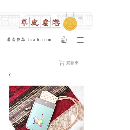
​港產皮革 Leatherism
購物車