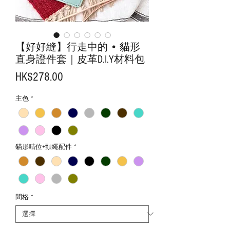
【好好縫】行走中的 • 貓形
直身證件套｜皮革D.I.Y材料包
價
HK$278.00
格
主色
*
貓形咭位+頸繩配件
*
間格
*