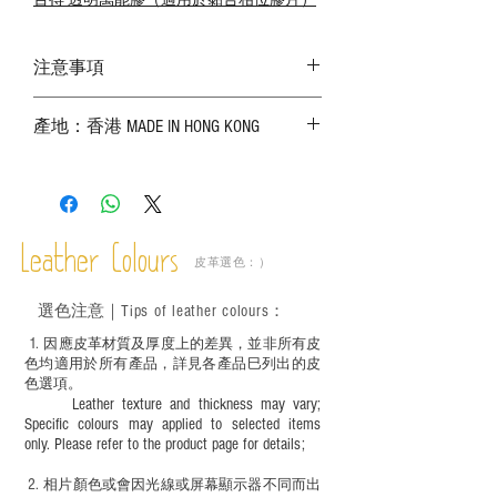
百得 透明萬能膠（適用於黏合相位膠片）
注意事項
－ 相片顏色或有機會出現偏差，顏色請以
產地：香港 MADE IN HONG KONG
實物為準；
－ 皮革為天然物料，出現生長紋路、蟲
斑、顏色不均等均屬正常現象；
－ 植鞣皮革容易受環境、使用程度等產生
不同的變化，為保持美觀及保養，建議完
成後定期在皮面塗上皮革專用清潔劑及貂
Leather Colours
皮革選色：）
鼠油等；
－ 此產品含有細小配件、尖銳物件，恕不
選色
注意｜
Tips of leather colours
：
適合六歲以下兒童使用；六至十二歲兒童
必須由成年人陪同下使用並應小心處理。
1
. ​
因應皮革材質及厚度上的差異，並非所有皮
色均適用於所有產品，詳見各產品巳列出的皮
色選項。
Leather texture and thickness may vary;
Specific colours may applied to selected items
only. Please refer to the product page for details;
2.
​
相片顏色或
會因光線或屏幕顯示器不同而出