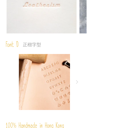
Font D
正楷字型
%
Handmade in Hong Kong
100