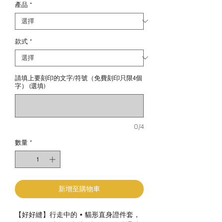
產品
*
款式
*
請填上要刻印的文字/符號（免費刻印只限4個
字） (選填)
0/4
數量
*
新增至購物車
【好好縫】行走中的 • 貓形直身證件套，