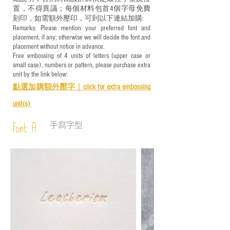
置，不得異議；每個材料包首4個字母免費
刻印，如需額外壓印，可到以下連結加購:
Remarks: Please mention your preferred font and
placement, if any; otherwise we will decide the font and
placement without notice in advance.
Free embossing of 4 units of letters (upper case or
small case), numbers or pattern, please purchase extra
unit by the link below:
點選加購額外壓字｜
click for e
xtra embossing
unit(s)
手寫字型
Font A