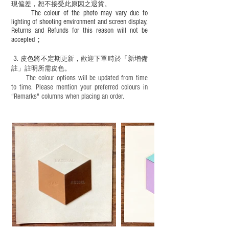
現
偏差，恕不接受此原因之退貨。
The colour of the photo may vary due to
lighting of shooting environment and screen display,
Returns and Refunds for this reason will not be
accepted；
3.
皮色將不定期更新，歡迎下單時於「新增備
註」註明
所需皮色。
The colour options will be updated from time
to time. Please mention your preferred colours in
“Remarks" columns when placing an order.