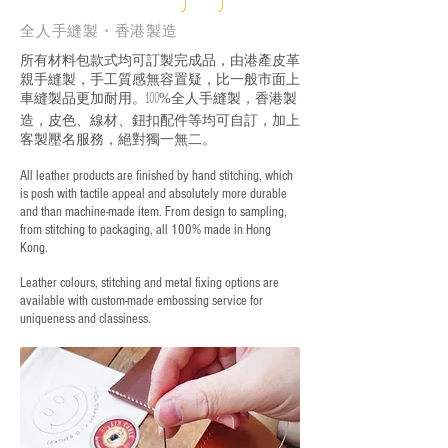
全人手縫製・香港製造
所有材料包款式均可訂製完成品，由港產皮革
親手縫製，手工質感無容置疑，比一般市面上
車縫製品更加耐用。
全人手縫製，香港製
100%
造，皮色、線材、鈕扣配件等均可自訂，加上
客製壓名服務，絕對獨一無二。
All leather products are finished by hand stitching, which
is posh with tactile appeal and absolutely more durable
and than machine-made item. From design to sampling,
from stitching to packaging, all 100% made in Hong
Kong.
Leather colours, stitching and metal fixing options are
available with custom-made embossing service for
uniqueness and classiness.