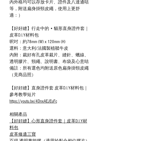
內外格均可以存放卡片、證件及八達通咭
等，附送扁身掛頸皮繩，使用上更舒
適：）
【好好縫】行走中的 • 貓形直身證件套｜
皮革D.I.Y材料包
呎吋：約78mm (W) x 120mm (H)
選料：意大利/法國製植鞣牛皮
內附：裁好有孔皮革裁片、縫針、蠟線、
透明膠片、頸繩、說明書、布袋及心意咭
備註：所有選色均附送原色扁身掛頸皮繩
（見商品照）
【好好縫】直身證件套 皮革D.I.Y材料包｜
參考教學短片
https://youtu.be/4DnxAEJEuFc
相關產品
【好好縫】心形直身證件套｜皮革D.I.Y材
料包
皮革修邊三寶