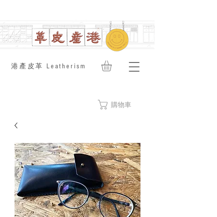
​港產皮革 Leatherism
購物車