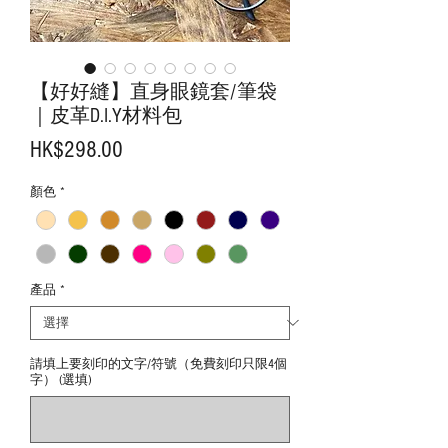
【好好縫】直身眼鏡套/筆袋
｜皮革D.I.Y材料包
價
HK$298.00
格
顏色
*
產品
*
請填上要刻印的文字/符號（免費刻印只限4個
字） (選填)