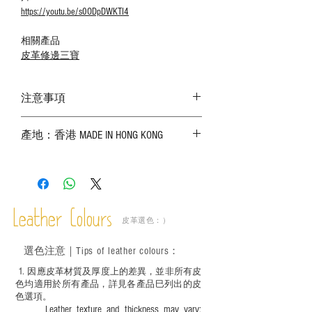
https://youtu.be/s0ODpDWKTI4
相關產品
皮革修邊三寶
注意事項
－ 相片顏色或有機會出現偏差，顏色請以
產地：香港 MADE IN HONG KONG
實物為準；
－ 皮革為天然物料，出現生長紋路、蟲
斑、顏色不均等均屬正常現象；
－ 植鞣皮革容易受環境、使用程度等產生
不同的變化，為保持美觀及保養，建議完
成後定期在皮面塗上皮革專用清潔劑及貂
Leather Colours
皮革選色：）
鼠油等；
－ 此產品含有細小配件、尖銳物件，恕不
選色
注意｜
Tips of leather colours
：
適合六歲以下兒童使用；六至十二歲兒童
必須由成年人陪同下使用並應小心處理。
1
. ​
因應皮革材質及厚度上的差異，並非所有皮
色均適用於所有產品，詳見各產品巳列出的皮
色選項。
Leather texture and thickness may vary;