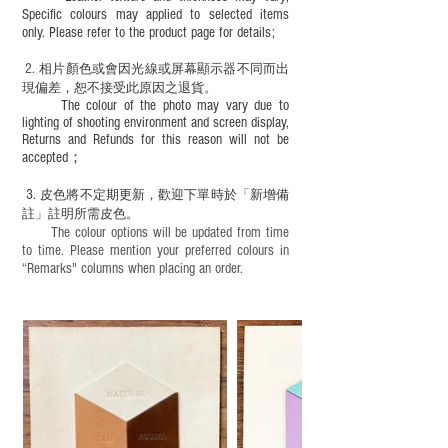
Specific colours may applied to selected items
only. Please refer to the product page for details;
2.
​
相片顏色或
會因光線或屏幕顯示器不同而出
現
偏差，恕不接受此原因之退貨。
The colour of the photo may vary due to
lighting of shooting environment and screen display,
Returns and Refunds for this reason will not be
accepted；
3.
皮色將不定期更新，歡迎下單時於「新增備
註」註明
所需皮色。
The colour options will be updated from time
to time. Please mention your preferred colours in
“Remarks" columns when placing an order.