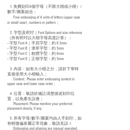
1. 免費刻印4個字母（不限大楷或小楷）/
數字/圖案組合；
Free embossing of 4 units of letters (upper case
​
or small case), numbers or pattern；
2. 字型及呎吋｜
Font Options and size reference
（所有呎吋以大楷字母高度計算）：
-- 字型 Font A｜手寫字型：約 6.5mm
-- 字型 Font B｜潦草字型：
約 5mm
-- 字型 Font C｜粗體字型：約 6mm
-- 字型 Font D｜正楷字型：
約 5mm
3. 內容：如有大小楷之分，請於下單時
直接使用大小楷輸入；
​ Content: Please enter embossing content in
upper case and lower case order ;
4. 位置：敬請於備註清楚描述刻印位
置，以免產生誤會；
​ Placement: Please mention your preferred
placement clearly, if any;
5. 所有字母/數字/圖案均由人手刻印，如
有輕微偏差屬正常現象，敬請見諒 :)
​ Embossing and aligning are manual operated,