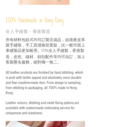
%
Handmade in Hong Kong
100
全人手縫製・香港製造
所有材料包款式均可訂製完成品，由港產皮革
親手縫製，手工質感無容置疑，比一般市面上
車縫製品更加耐用。
全人手縫製，香港製
100%
造，皮色、線材、鈕扣配件等均可自訂，加上
客製壓名服務，絕對獨一無二。
All leather products are finished by hand stitching, which
is posh with tactile appeal and absolutely more durable
and than machine-made item. From design to sampling,
from stitching to packaging, all 100% made in Hong
Kong.
Leather colours, stitching and metal fixing options are
available with custom-made embossing service for
uniqueness and classiness.