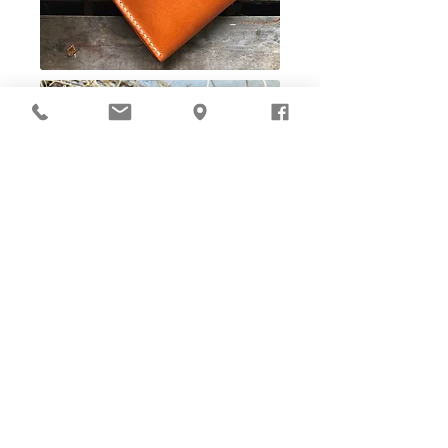
Ho-Ho-Sew DIY kit
裁好有孔立即縫：）
所有皮革材料巳剪裁好合適呎吋，為您精心開好
縫孔，內附針線及所需配件，方便客人縫製完