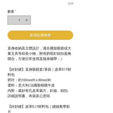
0/4
數量
*
新增至購物車
直身收納及立體設計，適合擺放眼鏡或大
量文具等幼長小物，附有奶咀釘鈕扣蓋掩
開合，方便日常使用及隨身攜帶：）
【好好縫】直身眼鏡套/筆袋｜皮革D.I.Y材
料包
呎吋：約160mm(H) x 80mm(W)
選料：意大利/法國製植鞣牛皮
內附：裁好有孔皮革裁片、針線、鈕扣、
詳細說明書、布袋及心意咭
【好好縫】皮革D.I.Y材料包｜縫線教學影
片