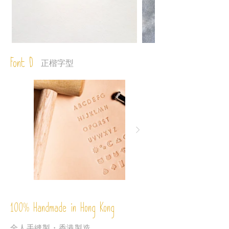
Font D
正楷字型
%
Handmade in Hong Kong
100
全人手縫製・香港製造