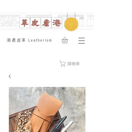
​港產皮革 Leatherism
購物車