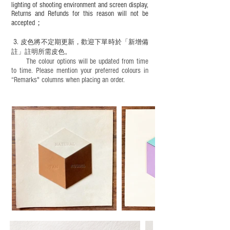
lighting of shooting environment and screen display,
Returns and Refunds for this reason will not be
accepted；
3.
皮色將不定期更新，歡迎下單時於「新增備
註」註明
所需皮色。
The colour options will be updated from time
to time. Please mention your preferred colours in
“Remarks" columns when placing an order.