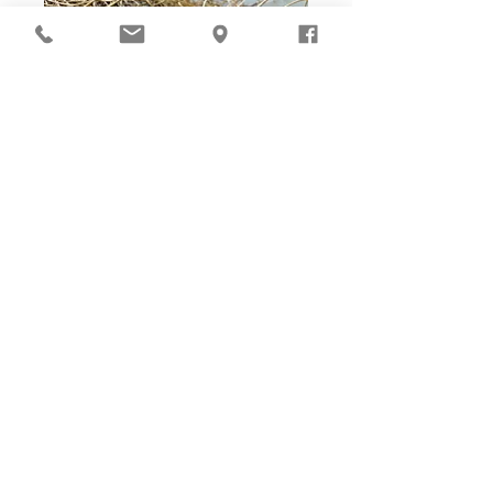
Ho-Ho-Sew DIY kit
裁好有孔立即縫：）
所有皮革材料巳剪裁好合適呎吋，為您精心開好
縫孔，內附針線及所需配件，方便客人縫製完
成，安坐家中DIY獨一無二的皮革製品。法斬縫
孔設計，按製品為您調較最合適縫孔角度，輕鬆
達致專業縫線效果！加上獨家「交叉孔」縫孔設
計（適用於部分款式），讓兩面縫線同時斜向美
觀！
材料包附有說明書或教學短片，讓您輕鬆按