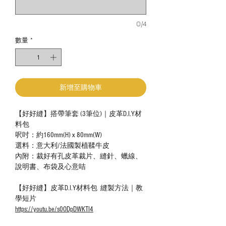
0/4
數量
*
新增至購物車
【好好縫】搭帶筆套 (3筆位)｜皮革D.I.Y材
料包
呎吋：約160mm(H) x 80mm(W)
選料：意大利/法國製植鞣牛皮
內附：裁好有孔皮革裁片、縫針、蠟線、
說明書、布袋及心意咭
【好好縫】皮革D.I.Y材料包 縫製方法｜教
學短片
https://youtu.be/s0ODpDWKTI4