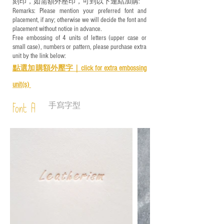
刻印，如需額外壓印，可到以下連結加購:
Remarks: Please mention your preferred font and
placement, if any; otherwise we will decide the font and
placement without notice in advance.
Free embossing of 4 units of letters (upper case or
small case), numbers or pattern, please purchase extra
unit by the link below:
點選加購額外壓字｜
click for e
xtra embossing
unit(s)
手寫字型
Font A