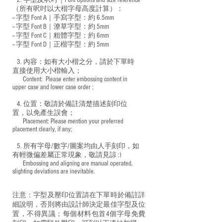
2. 字型及呎吋｜
Font Options and size reference
（所有呎吋以大楷字母高度計算）：
-- 字型 Font A｜手寫字型：約 6.5mm
-- 字型 Font B｜潦草字型：
約 5mm
-- 字型 Font C｜粗體字型：約 6mm
-- 字型 Font D｜正楷字型：
約 5mm
3. 內容：如有大小楷之分，請於下單時
直接使用大小楷輸入；
​ Content: Please enter embossing content in
upper case and lower case order ;
4. 位置：敬請於備註清楚描述刻印位
置，以免產生誤會；
​ Placement: Please mention your preferred
placement clearly, if any;
5. 所有字母/數字/圖案均由人手刻印，如
有輕微偏差屬正常現象，敬請見諒 :)
​ Embossing and aligning are manual operated,
slighting deviations are inevitable.
注意：字型及壓印位置請在下單時於備註詳
細說明，否則將由設計師決定最佳字型及位
置，不得異議；每個材料包首4個字母免費