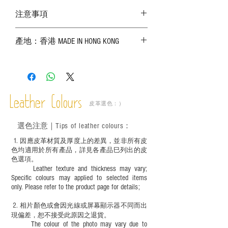
注意事項
－ 相片顏色或有機會出現偏差，顏色請以
產地：香港 MADE IN HONG KONG
實物為準；
－ 皮革為天然物料，出現生長紋路、蟲
斑、顏色不均等均屬正常現象；
－ 植鞣皮革容易受環境、使用程度等產生
不同的變化，為保持美觀及保養，建議完
成後定期在皮面塗上皮革專用清潔劑及貂
Leather Colours
皮革選色：）
鼠油等；
－ 此產品含有細小配件、尖銳物件，恕不
選色
注意｜
Tips of leather colours
：
適合六歲以下兒童使用；六至十二歲兒童
必須由成年人陪同下使用並應小心處理。
1
. ​
因應皮革材質及厚度上的差異，並非所有皮
色均適用於所有產品，詳見各產品巳列出的皮
色選項。
Leather texture and thickness may vary;
Specific colours may applied to selected items
only. Please refer to the product page for details;
2.
​
相片顏色或
會因光線或屏幕顯示器不同而出
現
偏差，恕不接受此原因之退貨。
The colour of the photo may vary due to