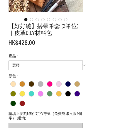
【好好縫】搭帶筆套 (3筆位)
｜皮革D.I.Y材料包
價
HK$428.00
格
產品
*
顏色
*
請填上要刻印的文字/符號（免費刻印只限4個
字） (選填)