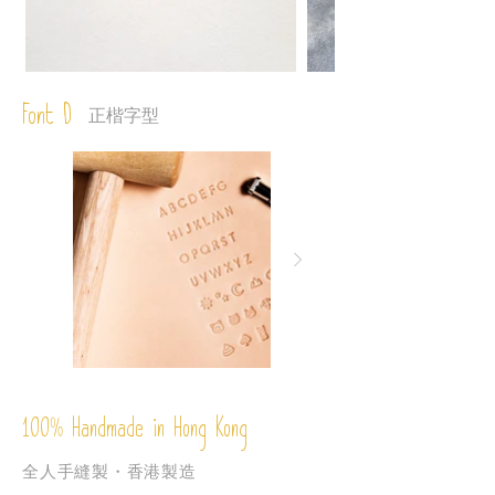
Font D
正楷字型
%
Handmade in Hong Kong
100
全人手縫製・香港製造