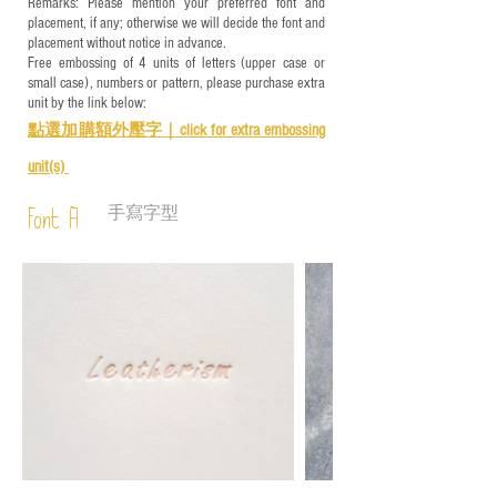
Remarks: Please mention your preferred font and
placement, if any; otherwise we will decide the font and
placement without notice in advance.
Free embossing of 4 units of letters (upper case or
small case), numbers or pattern, please purchase extra
unit by the link below:
點選加購額外壓字｜
click for e
xtra embossing
unit(s)
手寫字型
Font A