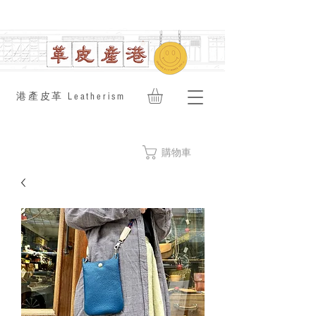
​港產皮革 Leatherism
購物車