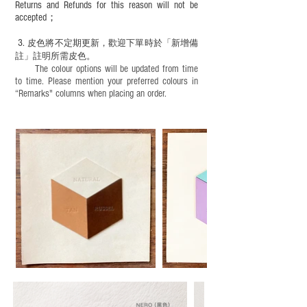
Returns and Refunds for this reason will not be
accepted；
3.
皮色將不定期更新，歡迎下單時於「新增備
註」註明
所需皮色。
The colour options will be updated from time
to time. Please mention your preferred colours in
“Remarks" columns when placing an order.