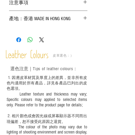
注意事項
－ 相片顏色或有機會出現偏差，顏色請以
產地：香港 MADE IN HONG KONG
實物為準；
－ 皮革為天然物料，出現生長紋路、蟲
斑、顏色不均等均屬正常現象；
－ 植鞣皮革容易受環境、使用程度等產生
不同的變化，為保持美觀及保養，建議完
成後定期在皮面塗上皮革專用清潔劑及貂
Leather Colours
皮革選色：）
鼠油等；
－ 此產品含有細小配件、尖銳物件，恕不
選色
注意｜
Tips of leather colours
：
適合六歲以下兒童使用；六至十二歲兒童
必須由成年人陪同下使用並應小心處理。
1
. ​
因應皮革材質及厚度上的差異，並非所有皮
色均適用於所有產品，詳見各產品巳列出的皮
色選項。
Leather texture and thickness may vary;
Specific colours may applied to selected items
only. Please refer to the product page for details;
2.
​
相片顏色或
會因光線或屏幕顯示器不同而出
現
偏差，恕不接受此原因之退貨。
The colour of the photo may vary due to
lighting of shooting environment and screen display,