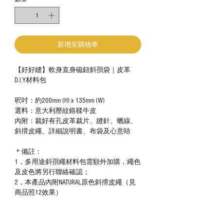
新增至購物車
【好好縫】軟身直身磁鈕斜孭袋｜皮革
D.I.Y材料包
呎吋：約200mm (H) x 135mm (W)
選料：意大利壓紋鉻鞣牛皮
內附：裁好有孔皮革裁片、縫針、蠟線、
斜揹皮繩、詳細說明書、布袋及心意咭
＊備註：
1，多用途斜孭繩材料包需額外加購，繩色
及皮色將另行聯絡確認；
2，本產品內附NATURAL原色斜揹皮繩（見
商品照12效果）