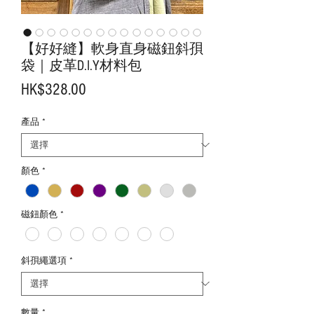
【好好縫】軟身直身磁鈕斜孭
袋｜皮革D.I.Y材料包
價
HK$328.00
格
產品
*
顏色
*
磁鈕顏色
*
斜孭繩選項
*
數量
*