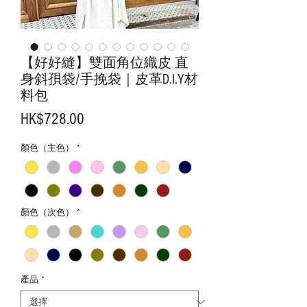
【好好縫】雙面角位織皮 直
身斜孭袋/手挽袋｜皮革D.I.Y材
料包
價
HK$728.00
格
顏色（主色）
*
顏色（次色）
*
產品
*