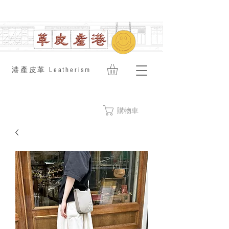
​港產皮革 Leatherism
購物車