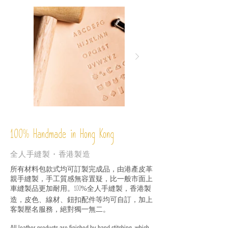
%
Handmade in Hong Kong
100
全人手縫製・香港製造
所有材料包款式均可訂製完成品，由港產皮革
親手縫製，手工質感無容置疑，比一般市面上
車縫製品更加耐用。
全人手縫製，香港製
100%
造，皮色、線材、鈕扣配件等均可自訂，加上
客製壓名服務，絕對獨一無二。