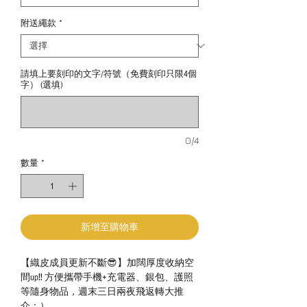
附送繩款
*
請填上要刻印的文字/符號（免費刻印只限4個
字） (選填)
0/4
數量
*
新增至購物車
【織皮成員更新不斷😎】加闊厚度收納空
間up‼️ 方便攜帶手機+充電器、銀包、護照
等隨身物品，週末三日兩夜飛返轉大推
介：）