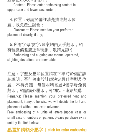
直接使用大小楷輸入；
​ Content: Please enter embossing content in
upper case and lower case order ;
4. 位置：敬請於備註清楚描述刻印位
置，以免產生誤會；
​ Placement: Please mention your preferred
placement clearly, if any;
5. 所有字母/數字/圖案均由人手刻印，如
有輕微偏差屬正常現象，敬請見諒 :)
​ Embossing and aligning are manual operated,
slighting deviations are inevitable.
注意：字型及壓印位置請在下單時於備註詳
細說明，否則將由設計師決定最佳字型及位
置，不得異議；每個材料包首4個字母免費
刻印，如需額外壓印，可到以下連結加購:
Remarks: Please mention your preferred font and
placement, if any; otherwise we will decide the font and
placement without notice in advance.
Free embossing of 4 units of letters (upper case or
small case), numbers or pattern, please purchase extra
unit by the link below:
點選加購額外壓字｜
click for e
xtra embossing