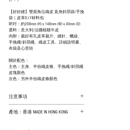
【好好縫】雙面角位織皮 直身斜孭袋/手挽
袋｜皮革D.I.Y材料包
呎吋：約208mm (H) x 148mm (W) x 40mm (D)
選料：意大利/法國植鞣牛皮
內附：裁好有孔皮革裁片、縫針、蠟線、
手挽繩/斜孭繩、織皮工具、詳細說明書、
布袋及心意咭
關於配色：
主色：主身、半份織皮條、手挽繩/斜孭繩
皮塊顏色
次色：另外半份織皮條顏色
注意事項
－ 相片顏色或有機會出現偏差，顏色請以
產地：香港 MADE IN HONG KONG
實物為準；
－ 皮革為天然物料，出現生長紋路、蟲
斑、顏色不均等均屬正常現象；