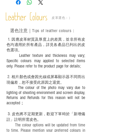
－ 植鞣皮革容易受環境、使用程度等產生
不同的變化，為保持美觀及保養，建議完
成後定期在皮面塗上皮革專用清潔劑及貂
Leather Colours
皮革選色：）
鼠油等；
－ 此產品含有細小配件、尖銳物件，恕不
選色
注意｜
Tips of leather colours
：
適合六歲以下兒童使用；六至十二歲兒童
必須由成年人陪同下使用並應小心處理。
1
. ​
因應皮革材質及厚度上的差異，並非所有皮
色均適用於所有產品，詳見各產品巳列出的皮
色選項。
Leather texture and thickness may vary;
Specific colours may applied to selected items
only. Please refer to the product page for details;
2.
​
相片顏色或
會因光線或屏幕顯示器不同而出
現
偏差，恕不接受此原因之退貨。
The colour of the photo may vary due to
lighting of shooting environment and screen display,
Returns and Refunds for this reason will not be
accepted；
3.
皮色將不定期更新，歡迎下單時於「新增備
註」註明
所需皮色。
The colour options will be updated from time
to time. Please mention your preferred colours in