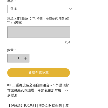
產品
*
請填上要刻印的文字/符號（免費刻印只限4個
字） (選填)
0/4
數量
*
新增至購物車
DUO二重奏皮色交錯自由組合～✨外層頂部
增設縫線及保護層，令銀包更加耐用，不
易變形！
【好好縫】DUO系列｜8咭位 對摺銀包｜皮