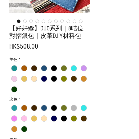
【好好縫】DUO系列｜8咭位
對摺銀包｜皮革D.I.Y材料包
價
HK$508.00
格
主色
*
次色
*