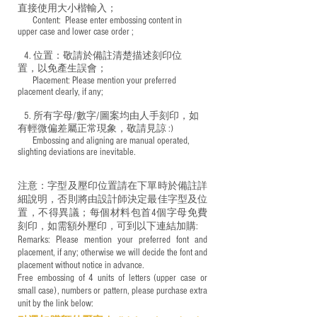
直接使用大小楷輸入；
​ Content: Please enter embossing content in
upper case and lower case order ;
4. 位置：敬請於備註清楚描述刻印位
置，以免產生誤會；
​ Placement: Please mention your preferred
placement clearly, if any;
5. 所有字母/數字/圖案均由人手刻印，如
有輕微偏差屬正常現象，敬請見諒 :)
​ Embossing and aligning are manual operated,
slighting deviations are inevitable.
注意：字型及壓印位置請在下單時於備註詳
細說明，否則將由設計師決定最佳字型及位
置，不得異議；每個材料包首4個字母免費
刻印，如需額外壓印，可到以下連結加購:
Remarks: Please mention your preferred font and
placement, if any; otherwise we will decide the font and
placement without notice in advance.
Free embossing of 4 units of letters (upper case or
small case), numbers or pattern, please purchase extra
unit by the link below: