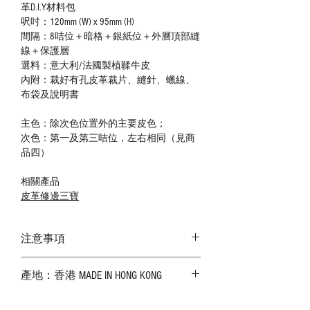
革D.I.Y材料包
呎吋：120mm (W) x 95mm (H)
間隔：8咭位＋暗格＋銀紙位＋外層頂部縫
線＋保護層
選料：意大利/法國製植鞣牛皮
內附：裁好有孔皮革裁片、縫針、蠟線、
布袋及說明書
主色：除次色位置外的主要皮色；
次色：第一及第三咭位，左右相同（見商
品四）
相關產品
皮革修邊三寶
注意事項
－ 相片顏色或有機會出現偏差，顏色請以
產地：香港 MADE IN HONG KONG
實物為準；
－ 皮革為天然物料，出現生長紋路、蟲
斑、顏色不均等均屬正常現象；