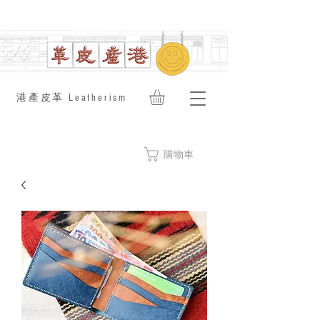
​港產皮革 Leatherism
購物車