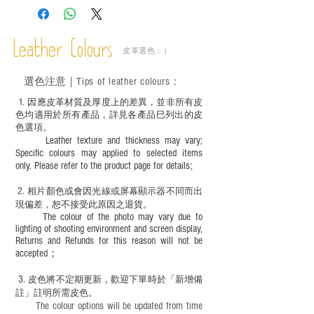
－ 植鞣皮革容易受環境、使用程度等產生
不同的變化，為保持美觀及保養，建議完
成後定期在皮面塗上皮革專用清潔劑及貂
Leather Colours
皮革選色：）
鼠油等；
－ 此產品含有細小配件、尖銳物件，恕不
選色
注意｜
Tips of leather colours
：
適合六歲以下兒童使用；六至十二歲兒童
必須由成年人陪同下使用並應小心處理。
1
. ​
因應皮革材質及厚度上的差異，並非所有皮
色均適用於所有產品，詳見各產品巳列出的皮
色選項。
Leather texture and thickness may vary;
Specific colours may applied to selected items
only. Please refer to the product page for details;
2.
​
相片顏色或
會因光線或屏幕顯示器不同而出
現
偏差，恕不接受此原因之退貨。
The colour of the photo may vary due to
lighting of shooting environment and screen display,
Returns and Refunds for this reason will not be
accepted；
3.
皮色將不定期更新，歡迎下單時於「新增備
註」註明
所需皮色。
The colour options will be updated from time