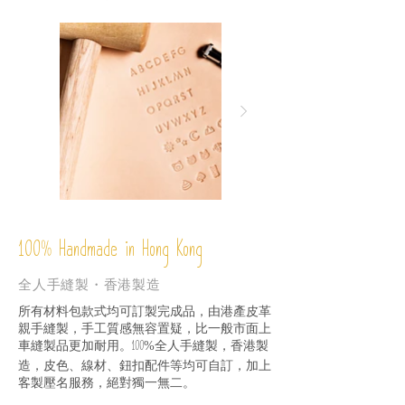
%
Handmade in Hong Kong
100
全人手縫製・香港製造
所有材料包款式均可訂製完成品，由港產皮革
親手縫製，手工質感無容置疑，比一般市面上
車縫製品更加耐用。
全人手縫製，香港製
100%
造，皮色、線材、鈕扣配件等均可自訂，加上
客製壓名服務，絕對獨一無二。