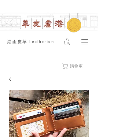
​港產皮革 Leatherism
購物車