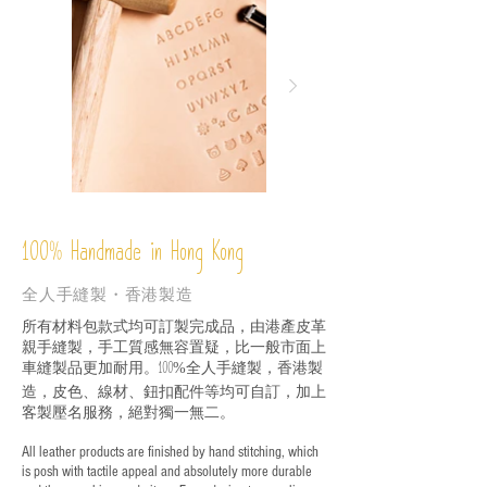
%
Handmade in Hong Kong
100
全人手縫製・香港製造
所有材料包款式均可訂製完成品，由港產皮革
親手縫製，手工質感無容置疑，比一般市面上
車縫製品更加耐用。
全人手縫製，香港製
100%
造，皮色、線材、鈕扣配件等均可自訂，加上
客製壓名服務，絕對獨一無二。
All leather products are finished by hand stitching, which
is posh with tactile appeal and absolutely more durable