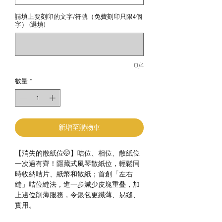
請填上要刻印的文字/符號（免費刻印只限4個
字） (選填)
0/4
數量
*
新增至購物車
【消失的散紙位🤭】咭位、相位、散紙位
一次過有齊！隱藏式風琴散紙位，輕鬆同
時收納咭片、紙幣和散紙；首創「左右
縫」咭位縫法，進一步減少皮塊重叠，加
上邊位削薄服務，令銀包更纖薄、易縫、
實用。