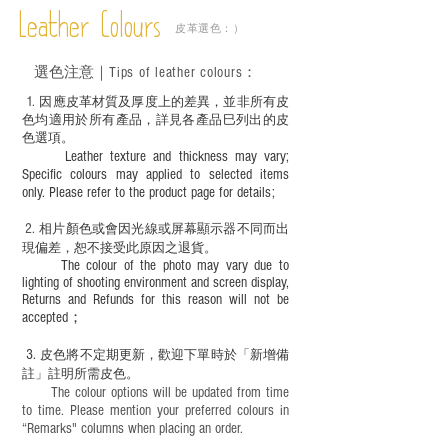
成後定期在皮面塗上皮革專用清潔劑及貂
Leather Colours
皮革選色：）
鼠油等；
－ 此產品含有細小配件、尖銳物件，恕不
選色
注意｜
Tips of leather colours
：
適合六歲以下兒童使用；六至十二歲兒童
必須由成年人陪同下使用並應小心處理。
1
. ​
因應皮革材質及厚度上的差異，並非所有皮
色均適用於所有產品，詳見各產品巳列出的皮
色選項。
Leather texture and thickness may vary;
Specific colours may applied to selected items
only. Please refer to the product page for details;
2.
​
相片顏色或
會因光線或屏幕顯示器不同而出
現
偏差，恕不接受此原因之退貨。
The colour of the photo may vary due to
lighting of shooting environment and screen display,
Returns and Refunds for this reason will not be
accepted；
3.
皮色將不定期更新，歡迎下單時於「新增備
註」註明
所需皮色。
The colour options will be updated from time
to time. Please mention your preferred colours in
“Remarks" columns when placing an order.