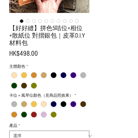
【好好縫】拼色5咭位+相位
+散紙位 對摺銀包｜皮革D.I.Y
材料包
價
HK$498.00
格
主體顏色
*
卡位＋風琴位顏色（見商品照效果）
*
產品
*