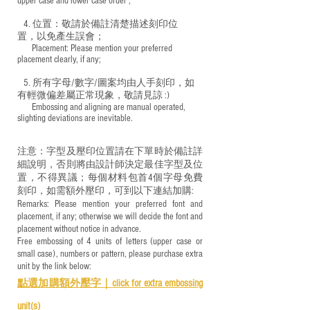
upper case and lower case order ;
4. 位置：敬請於備註清楚描述刻印位
置，以免產生誤會；
​ Placement: Please mention your preferred
placement clearly, if any;
5. 所有字母/數字/圖案均由人手刻印，如
有輕微偏差屬正常現象，敬請見諒 :)
​ Embossing and aligning are manual operated,
slighting deviations are inevitable.
注意：字型及壓印位置請在下單時於備註詳
細說明，否則將由設計師決定最佳字型及位
置，不得異議；每個材料包首4個字母免費
刻印，如需額外壓印，可到以下連結加購:
Remarks: Please mention your preferred font and
placement, if any; otherwise we will decide the font and
placement without notice in advance.
Free embossing of 4 units of letters (upper case or
small case), numbers or pattern, please purchase extra
unit by the link below:
點選加購額外壓字｜
click for e
xtra embossing
unit(s)