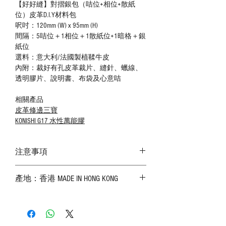
【好好縫】對摺銀包（咭位+相位+散紙
位）皮革D.I.Y材料包
呎吋：120mm (W) x 95mm (H)
間隔：5咭位＋1相位＋1散紙位+1暗格＋銀
紙位
選料：意大利/法國製植鞣牛皮
內附：裁好有孔皮革裁片、縫針、蠟線、
透明膠片、說明書、布袋及心意咭
相關產品
皮革修邊三寶
KONISHI G17 水性萬能膠
注意事項
－ 相片顏色或有機會出現偏差，顏色請以
產地：香港 MADE IN HONG KONG
實物為準；
－ 皮革為天然物料，出現生長紋路、蟲
斑、顏色不均等均屬正常現象；
－ 植鞣皮革容易受環境、使用程度等產生
不同的變化，為保持美觀及保養，建議完