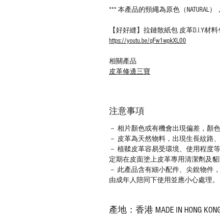
*** 本產品的頸繩為原色（NATURA
【好好縫】拉鏈散紙包 皮革D.I.Y
https://youtu.be/qFw1wpkXL00
相關產品
皮革修邊三寶
注意事項
－ 相片顏色或有機會出現偏差，顏
－ 皮革為天然物料，出現生長紋路
－ 植鞣皮革容易受環境、使用程度
定期在皮面塗上皮革專用清潔劑及貂
－ 此產品含有細小配件、尖銳物件
由成年人陪同下使用並應小心處理。
產地：香港 MADE IN HONG KON