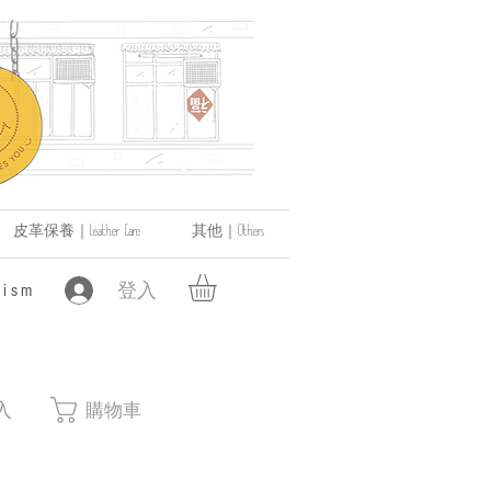
皮革保養｜Leather Care
其他｜Others
登入
ism
入
購物車