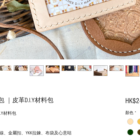
｜皮革D.I.Y材料包
HK$2
顏色
*
.Y材料包
線、金屬扣、YKK拉鍊、布袋及心意咭