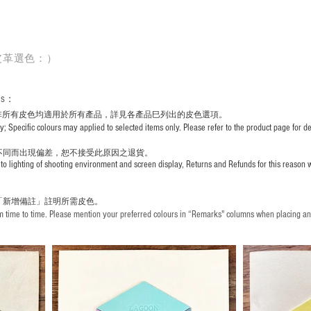
皮革選色：）
rs
：
非所有皮色均適用於所有產品，詳見各產品巳列出的皮色選項。
pecific colours may applied to selected items only. Please refer to the product page for det
不同而出現
偏差，恕不接受此原因之退貨。
to lighting of shooting environment and screen display, Returns and Refunds for this reason w
「新增備註」註明
所需皮色。
time to time. Please mention your preferred colours in “Remarks" columns when placing an