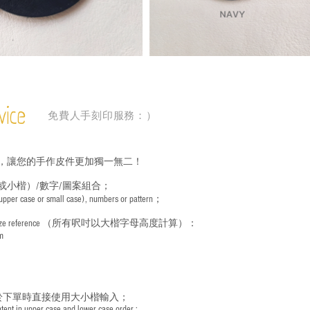
vice
免費人手刻印服務：）
，讓您的手作皮件更加獨一無二！
或小楷）/數字/圖案組合；
 (upper case or small case), numbers or pattern；
ize reference
（所有呎吋以大楷字母高度計算）：
m
於下單時直接使用大小楷輸入；
nt in upper case and lower case order ;