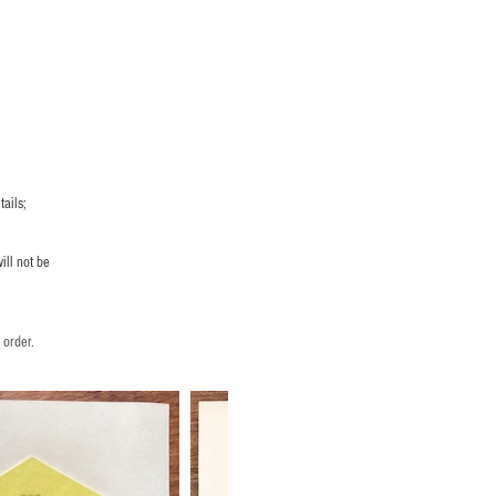
ails;
ill not be
 order.