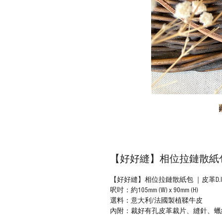
【好好縫】相位拉鏈散紙包 
【好好縫】相位拉鏈散紙包 ｜皮革D.I
呎吋：約105mm (W) x 90mm (H)
選料：意大利/法國製植鞣牛皮
內附：裁好有孔皮革裁片、縫針、蠟