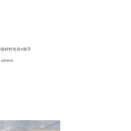
個材料包首4個字
n advance.