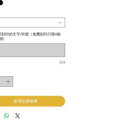
要刻印的文字/符號（免費刻印只限4個
填)
0/4
新增至購物車