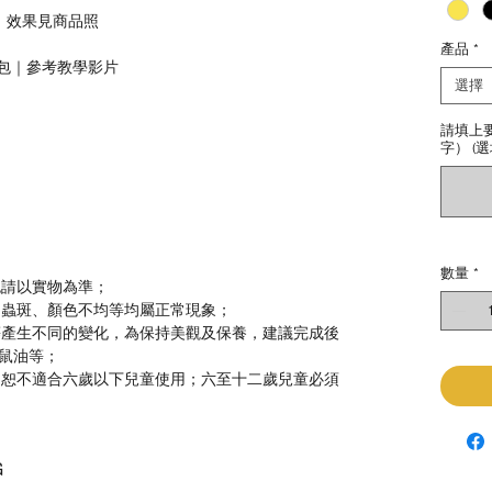
L），效果見商品照
產品
*
材料包｜參考教學影片
選擇
請填上
字） (選
數量
*
色請以實物為準；
、蟲斑、顏色不均等均屬正常現象；
等產生不同的變化，為保持美觀及保養，建議完成後
鼠油等；
，恕不適合六歲以下兒童使用；六至十二歲兒童必須
G