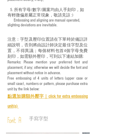
5. 所有字母/數字/圖案均由人手刻印，如
有輕微偏差屬正常現象，敬請見諒 :)
​ Embossing and aligning are manual operated,
slighting deviations are inevitable.
注意：字型及壓印位置請在下單時於備註詳
細說明，否則將由設計師決定最佳字型及位
置，不得異議；每個材料包首4個字母免費
刻印，如需額外壓印，可到以下連結加購:
Remarks: Please mention your preferred font and
placement, if any; otherwise we will decide the font and
placement without notice in advance.
Free embossing of 4 units of letters (upper case or
small case), numbers or pattern, please purchase extra
unit by the link below:
點選加購額外壓字｜
click for e
xtra embossing
unit(s)
手寫字型
Font A