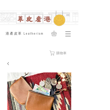
​港產皮革 Leatherism
購物車