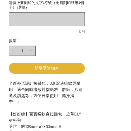
請填上要刻印的文字/符號（免費刻印只限4個
字） (選填)
0/4
數量
*
新增至購物車
全新外形設計拉鏈包，U形滾邊縫線更耐
用，適合同時擺放對摺紙幣，散紙，八達
通及鎖匙等，方便日常使用，隨身攜
帶：）
【好好縫】百寶袋軟身拉鏈包｜皮革D.I.Y
材料包
呎吋：約120mm (W) x 92mm (H)