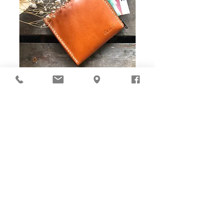
Ho-Ho-Sew DIY kit
裁好有孔立即縫：）