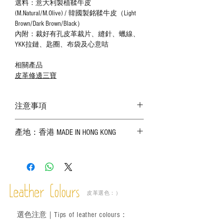
選料：意大利製植鞣牛皮
(M.Natural/M.Olive) / 韓國製銘鞣牛皮（Light
Brown/Dark Brown/Black）
內附：裁好有孔皮革裁片、縫針、蠟線、
YKK拉鏈、匙圈、布袋及心意咭
相關產品
皮革修邊三寶
注意事項
－ 相片顏色或有機會出現偏差，顏色請以
產地：香港 MADE IN HONG KONG
實物為準；
－ 皮革為天然物料，出現生長紋路、蟲
斑、顏色不均等均屬正常現象；
－ 植鞣皮革容易受環境、使用程度等產生
不同的變化，為保持美觀及保養，建議完
成後定期在皮面塗上皮革專用清潔劑及貂
Leather Colours
皮革選色：）
鼠油等；
－ 此產品含有細小配件、尖銳物件，恕不
選色
注意｜
Tips of leather colours
：
適合六歲以下兒童使用；六至十二歲兒童