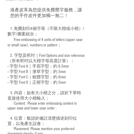
港產皮革為您提供免費壓字服務，讓
您的手作皮件更加獨一無二！
1. 免費刻印4個字母（不限大楷或小楷）/
數字/圖案組合；
Free embossing of 4 units of letters (upper case
​
or small case), numbers or pattern；
2. 字型及呎吋｜
Font Options and size reference
（所有呎吋以大楷字母高度計算）：
-- 字型 Font A｜手寫字型：約 6.5mm
-- 字型 Font B｜潦草字型：
約 5mm
-- 字型 Font C｜粗體字型：約 6mm
-- 字型 Font D｜正楷字型：
約 5mm
3. 內容：如有大小楷之分，請於下單時
直接使用大小楷輸入；
​ Content: Please enter embossing content in
upper case and lower case order ;
4. 位置：敬請於備註清楚描述刻印位
置，以免產生誤會；
​ Placement: Please mention your preferred
placement clearly, if any;