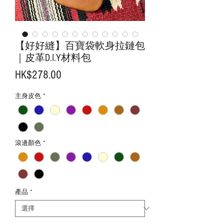
【好好縫】百寶袋軟身拉鏈包
｜皮革D.I.Y材料包
價
HK$278.00
格
主身皮色
*
滾邊顏色
*
產品
*