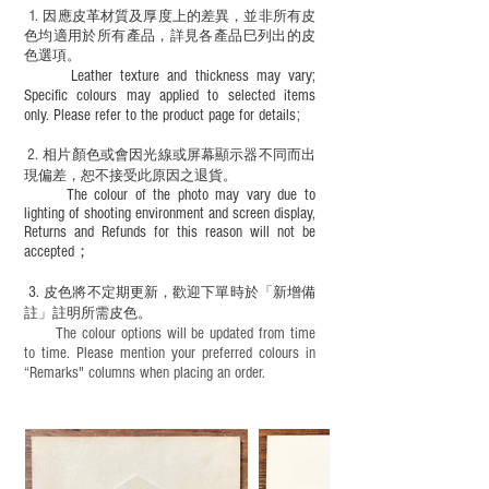
必須由成年人陪同下使用並應小心處理。
1
. ​
因應皮革材質及厚度上的差異，並非所有皮
色均適用於所有產品，詳見各產品巳列出的皮
色選項。
Leather texture and thickness may vary;
Specific colours may applied to selected items
only. Please refer to the product page for details;
2.
​
相片顏色或
會因光線或屏幕顯示器不同而出
現
偏差，恕不接受此原因之退貨。
The colour of the photo may vary due to
lighting of shooting environment and screen display,
Returns and Refunds for this reason will not be
accepted；
3.
皮色將不定期更新，歡迎下單時於「新增備
註」註明
所需皮色。
The colour options will be updated from time
to time. Please mention your preferred colours in
“Remarks" columns when placing an order.