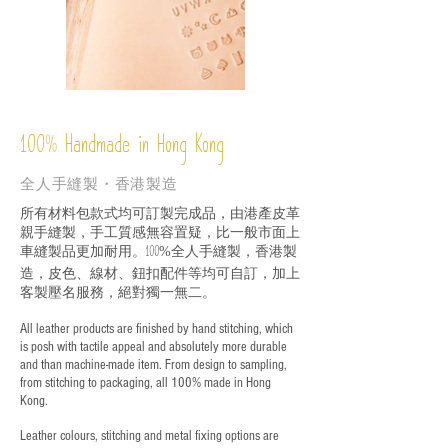
%
Handmade in Hong Kong
100
全人手縫製・香港製造
所有材料包款式均可訂製完成品，由港產皮革
親手縫製，手工質感無容置疑，比一般市面上
車縫製品更加耐用。
全人手縫製，香港製
100%
造，皮色、線材、鈕扣配件等均可自訂，加上
客製壓名服務，絕對獨一無二。
All leather products are finished by hand stitching, which
is posh with tactile appeal and absolutely more durable
and than machine-made item. From design to sampling,
from stitching to packaging, all 100% made in Hong
Kong.
Leather colours, stitching and metal fixing options are