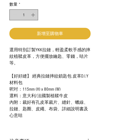
數量
*
新增至購物車
選用特別訂製YKK拉鏈，輕盈柔軟手感的摔
紋植鞣皮革，方便擺放鑰匙、零錢，咭片
等。
【好好縫】 經典拉鏈摔紋鎖匙包 皮革D.I.Y
材料包
呎吋：115mm (H) x 80mm (W)
選料：意大利/法國製植鞣牛皮
內附：裁好有孔皮革裁片、縫針、蠟線、
拉鏈、匙圈、皮繩、布袋、詳細說明書及
心意咭