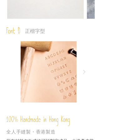
Font D
正楷字型
%
Handmade in Hong Kong
100
全人手縫製・香港製造