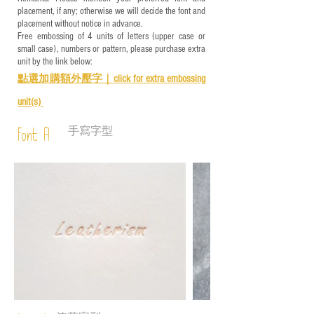
placement, if any; otherwise we will decide the font and
placement without notice in advance.
Free embossing of 4 units of letters (upper case or
small case), numbers or pattern, please purchase extra
unit by the link below:
點選加購額外壓字｜
click for e
xtra embossing
unit(s)
手寫字型
Font A