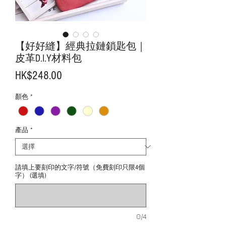
【好好縫】經典拉鏈鎖匙包｜
皮革D.I.Y材料包
價
HK$248.00
格
顏色
*
產品
*
請填上要刻印的文字/符號（免費刻印只限4個
字） (選填)
0/4