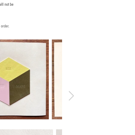
ill not be
 order.