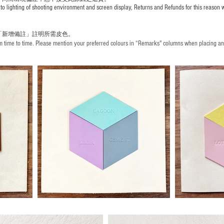
to lighting of shooting environment and screen display, Returns and Refunds for this reason w
「新增備註」註明
所需皮色。
time to time. Please mention your preferred colours in “Remarks" columns when placing an