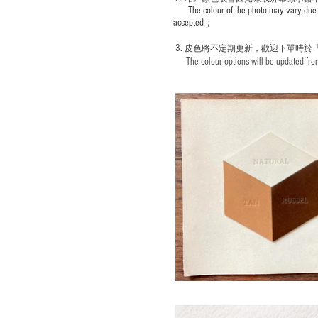
The colour of the photo may vary due 
accepted；
3.
皮色將不定期更新，歡迎下單時於
The colour options will be updated from 