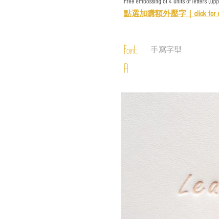
Free embossing of 4 units of letters (up
點選加購額外壓字｜
click for 
Font
手寫字型
A