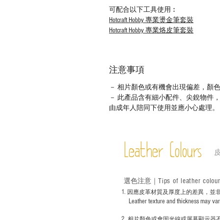
可配合以下工具使用︰
Hotcraft Hobby 專業燙金筆套裝
Hotcraft Hobby 專業烙皮筆套裝
注意事項
－ 相片顏色或有機會出現偏差，顏
－ 此產品含有細小配件、尖銳物件
由成年人陪同下使用並應小心處理。
Leather Colours
Tips of leather colou
選色
注意｜
1
. ​
因應皮革材質及厚度上的差異，並
Leather texture and thickness may vary; S
2.
​
相片顏色或
會因光線或屏幕顯示器