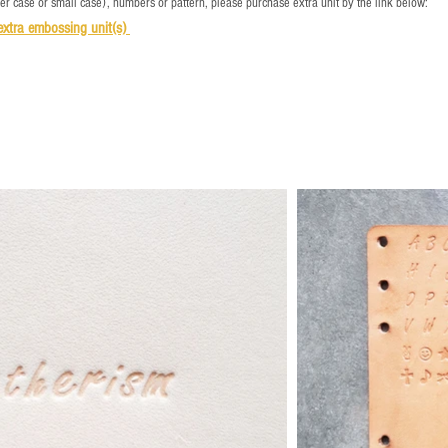
per case or small case), numbers or pattern, please purchase extra unit by the link below:
e
xtra embossing unit(s)