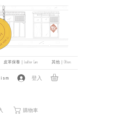
皮革保養｜Leather Care
其他｜Others
登入
ism
入
購物車