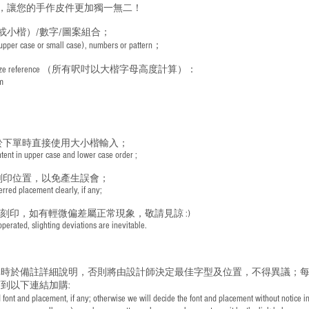
，讓您的手作皮件更加獨一無二！
或小楷）/數字/圖案組合；
 (upper case or small case), numbers or pattern；
ize reference
（所有呎吋以大楷字母高度計算）：
m
於下單時直接使用大小楷輸入；
nt in upper case and lower case order ;
刻印位置，以免產生誤會；
red placement clearly, if any;
手刻印，如有輕微偏差屬正常現象，敬請見諒 :)
rated, slighting deviations are inevitable.
時於備註詳細說明，否則將由設計師決定最佳字型及位置，不得異議；每
到以下連結加購:
font and placement, if any; otherwise we will decide the font and placement without notice i