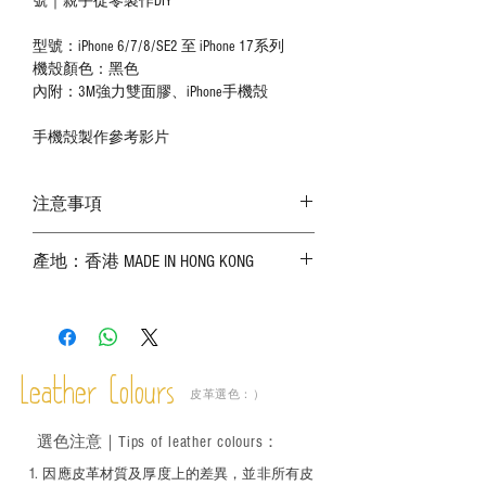
號｜親手從零製作DIY
型號：iPhone 6/7/8/SE2 至 iPhone 17系列
機殼顏色：黑色
內附：3M強力雙面膠、iPhone手機殻
手機殻製作參考影片
注意事項
－ 相片顏色或有機會出現偏差，顏色請以
產地：香港 MADE IN HONG KONG
實物為準；
－ 皮革為天然物料，出現生長紋路、蟲
斑、顏色不均等均屬正常現象；
－ 植鞣皮革容易受環境、使用程度等產生
不同的變化，為保持美觀及保養，建議完
成後定期在皮面塗上皮革專用清潔劑及貂
Leather Colours
皮革選色：）
鼠油等；
－ 此產品含有細小配件、尖銳物件，恕不
選色
注意｜
Tips of leather colours
：
適合六歲以下兒童使用；六至十二歲兒童
必須由成年人陪同下使用並應小心處理。
1
. ​
因應皮革材質及厚度上的差異，並非所有皮