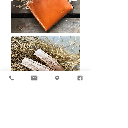
Ho-Ho-Sew DIY kit
裁好有孔立即縫：）