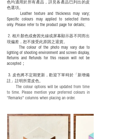
色均適用於所有產品，詳見各產品巳列出的皮
色選項。
Leather texture and thickness may vary;
Specific colours may applied to selected items
only. Please refer to the product page for details;
2.
​
相片顏色或
會因光線或屏幕顯示器不同而出
現
偏差，恕不接受此原因之退貨。
The colour of the photo may vary due to
lighting of shooting environment and screen display,
Returns and Refunds for this reason will not be
accepted；
3.
皮色將不定期更新，歡迎下單時於「新增備
註」註明
所需皮色。
The colour options will be updated from time
to time. Please mention your preferred colours in
“Remarks" columns when placing an order.