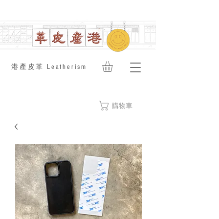
​港產皮革 Leatherism
購物車