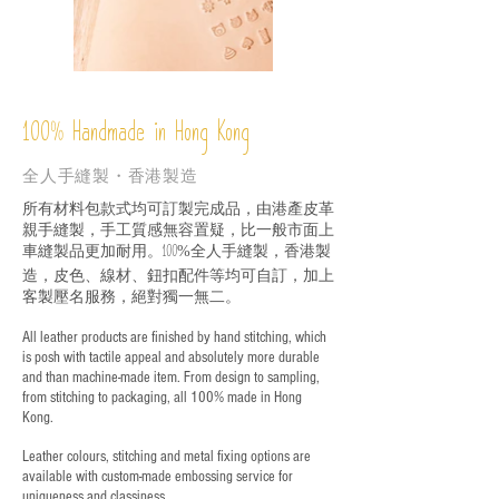
%
Handmade in Hong Kong
100
全人手縫製・香港製造
所有材料包款式均可訂製完成品，由港產皮革
親手縫製，手工質感無容置疑，比一般市面上
車縫製品更加耐用。
全人手縫製，香港製
100%
造，皮色、線材、鈕扣配件等均可自訂，加上
客製壓名服務，絕對獨一無二。
All leather products are finished by hand stitching, which
is posh with tactile appeal and absolutely more durable
and than machine-made item. From design to sampling,
from stitching to packaging, all 100% made in Hong
Kong.
Leather colours, stitching and metal fixing options are
available with custom-made embossing service for
uniqueness and classiness.