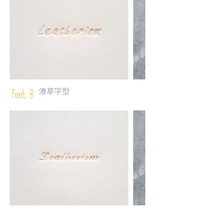
潦草字型
Font B