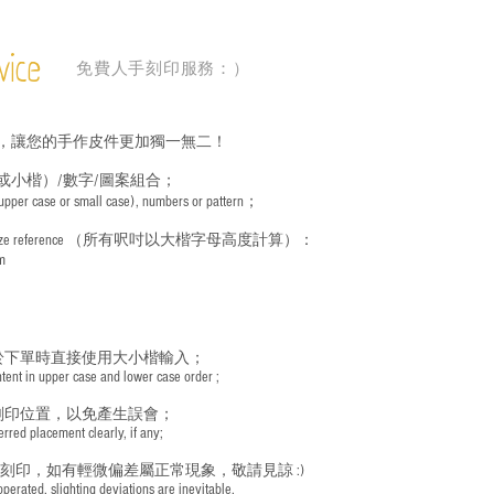
vice
免費人手刻印服務：）
，讓您的手作皮件更加獨一無二！
或小楷）/數字/圖案組合；
 (upper case or small case), numbers or pattern；
ize reference
（所有呎吋以大楷字母高度計算）：
m
於下單時直接使用大小楷輸入；
nt in upper case and lower case order ;
刻印位置，以免產生誤會；
red placement clearly, if any;
手刻印，如有輕微偏差屬正常現象，敬請見諒 :)
rated, slighting deviations are inevitable.