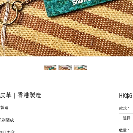
工皮革｜香港製造
HK$6
港製造
款式
*
選擇
V印刷製成
數量
*
自訂內容