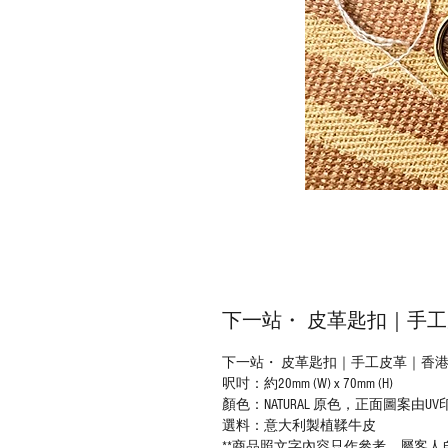
下一站・ 皮革匙扣｜手
下一站・ 皮革匙扣｜手工皮革｜香
呎吋：約20mm (W) x 70mm (H)
顏色：NATURAL 原色，正面圖案由U
選料：意大利製植鞣牛皮
**商品照文字內容只作參考，屬客人