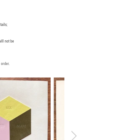
ails;
ill not be
 order.