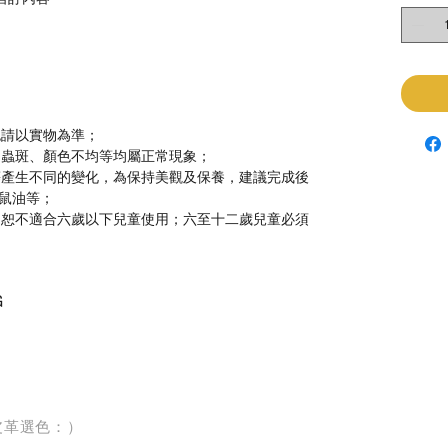
色請以實物為準；
、蟲斑、顏色不均等均屬正常現象；
等產生不同的變化，為保持美觀及保養，建議完成後
鼠油等；
，恕不適合六歲以下兒童使用；六至十二歲兒童必須
G
皮革選色：）