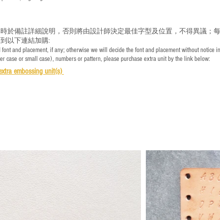
時於備註詳細說明，否則將由設計師決定最佳字型及位置，不得異議；每
到以下連結加購:
font and placement, if any; otherwise we will decide the font and placement without notice i
per case or small case), numbers or pattern, please purchase extra unit by the link below:
e
xtra embossing unit(s)