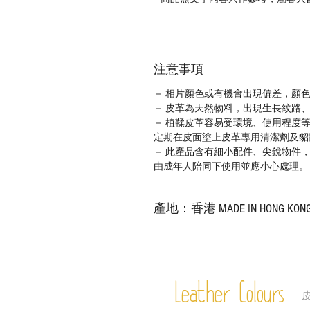
注意事項
－ 相片顏色或有機會出現偏差，顏
－ 皮革為天然物料，出現生長紋路
－ 植鞣皮革容易受環境、使用程度
定期在皮面塗上皮革專用清潔劑及貂
－ 此產品含有細小配件、尖銳物件
由成年人陪同下使用並應小心處理。
產地：香港 MADE IN HONG KON
Leather Colours