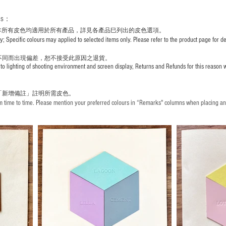
rs
：
非所有皮色均適用於所有產品，詳見各產品巳列出的皮色選項。
pecific colours may applied to selected items only. Please refer to the product page for det
不同而出現
偏差，恕不接受此原因之退貨。
to lighting of shooting environment and screen display, Returns and Refunds for this reason w
「新增備註」註明
所需皮色。
time to time. Please mention your preferred colours in “Remarks" columns when placing an