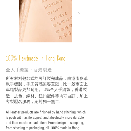
%
Handmade in Hong Kong
100
全人手縫製・香港製造
所有材料包款式均可訂製完成品，由港產皮革
親手縫製，手工質感無容置疑，比一般市面上
車縫製品更加耐用。
全人手縫製，香港製
100%
造，皮色、線材、鈕扣配件等均可自訂，加上
客製壓名服務，絕對獨一無二。
All leather products are finished by hand stitching, which
is posh with tactile appeal and absolutely more durable
and than machine-made item. From design to sampling,
from stitching to packaging, all 100% made in Hong