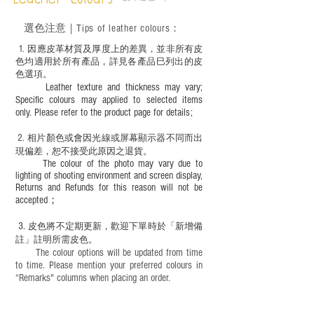
Leather Colours
鼠油等；
－ 此產品含有細小配件、尖銳物件，恕不
選色
注意｜
Tips of leather colours
：
適合六歲以下兒童使用；六至十二歲兒童
必須由成年人陪同下使用並應小心處理。
1
. ​
因應皮革材質及厚度上的差異，並非所有皮
色均適用於所有產品，詳見各產品巳列出的皮
色選項。
Leather texture and thickness may vary;
Specific colours may applied to selected items
only. Please refer to the product page for details;
2.
​
相片顏色或
會因光線或屏幕顯示器不同而出
現
偏差，恕不接受此原因之退貨。
The colour of the photo may vary due to
lighting of shooting environment and screen display,
Returns and Refunds for this reason will not be
accepted；
3.
皮色將不定期更新，歡迎下單時於「新增備
註」註明
所需皮色。
The colour options will be updated from time
to time. Please mention your preferred colours in
“Remarks" columns when placing an order.