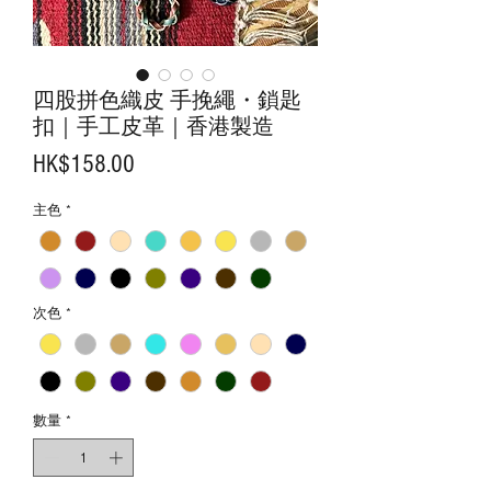
四股拼色織皮 手挽繩・鎖匙
扣｜手工皮革｜香港製造
價
HK$158.00
格
主色
*
次色
*
數量
*