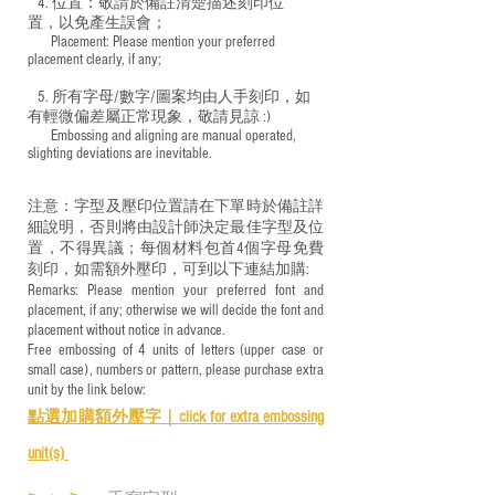
4. 位置：敬請於備註清楚描述刻印位
置，以免產生誤會；
​ Placement: Please mention your preferred
placement clearly, if any;
5. 所有字母/數字/圖案均由人手刻印，如
有輕微偏差屬正常現象，敬請見諒 :)
​ Embossing and aligning are manual operated,
slighting deviations are inevitable.
注意：字型及壓印位置請在下單時於備註詳
細說明，否則將由設計師決定最佳字型及位
置，不得異議；每個材料包首4個字母免費
刻印，如需額外壓印，可到以下連結加購:
Remarks: Please mention your preferred font and
placement, if any; otherwise we will decide the font and
placement without notice in advance.
Free embossing of 4 units of letters (upper case or
small case), numbers or pattern, please purchase extra
unit by the link below:
點選加購額外壓字｜
click for e
xtra embossing
unit(s)