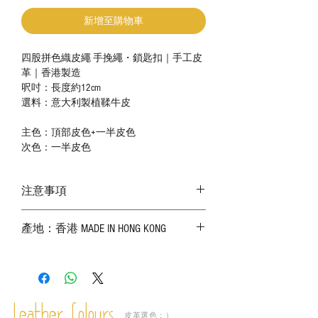
新增至購物車
四股拼色織皮繩 手挽繩・鎖匙扣｜手工皮
革｜香港製造
呎吋：長度約12cm
選料：意大利製植鞣牛皮
主色：頂部皮色+一半皮色
次色：一半皮色
注意事項
－ 相片顏色或有機會出現偏差，顏色請以
產地：香港 MADE IN HONG KONG
實物為準；
－ 皮革為天然物料，出現生長紋路、蟲
斑、顏色不均等均屬正常現象；
－ 植鞣皮革容易受環境、使用程度等產生
不同的變化，為保持美觀及保養，建議完
成後定期在皮面塗上皮革專用清潔劑及貂
皮革選色：）