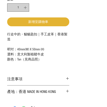
新增至購物車
行走中的・貓貓匙扣｜手工皮革｜香港製
造
呎吋：40mm(W) X 50mm (H)
選料：意大利製植鞣牛皮
顏色：Tan（見商品照）
注意事項
－ 相片顏色或有機會出現偏差，顏色請以
產地：香港 MADE IN HONG KONG
實物為準；
－ 皮革為天然物料，出現生長紋路、蟲
斑、顏色不均等均屬正常現象；