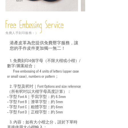
Free Embossing
Service
免費人手刻印服務：）
港產皮革為您提供免費壓字服務，讓
您的手作皮件更加獨一無二！
1. 免費刻印4個字母（不限大楷或小楷）/
數字/圖案組合；
Free embossing of 4 units of letters (upper case
​
or small case), numbers or pattern；
2. 字型及呎吋｜
Font Options and size reference
（所有呎吋以大楷字母高度計算）：
-- 字型 Font A｜手寫字型：約 6.5mm
-- 字型 Font B｜潦草字型：
約 5mm
-- 字型 Font C｜粗體字型：約 6mm
-- 字型 Font D｜正楷字型：
約 5mm
3. 內容：如有大小楷之分，請於下單時
直接使用大小楷輸入；