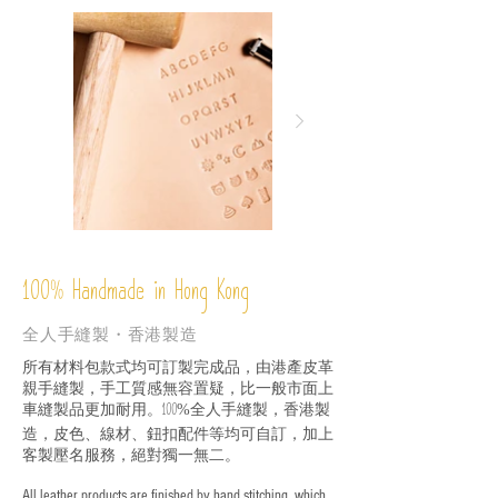
%
Handmade in Hong Kong
100
全人手縫製・香港製造
所有材料包款式均可訂製完成品，由港產皮革
親手縫製，手工質感無容置疑，比一般市面上
車縫製品更加耐用。
全人手縫製，香港製
100%
造，皮色、線材、鈕扣配件等均可自訂，加上
客製壓名服務，絕對獨一無二。
All leather products are finished by hand stitching, which