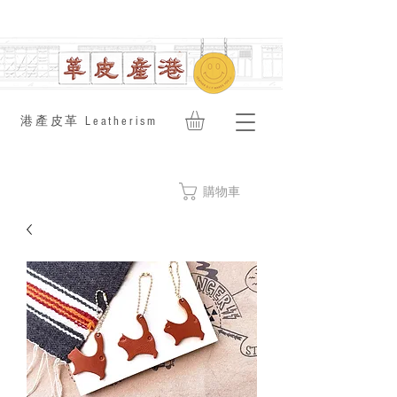
​港產皮革 Leatherism
購物車