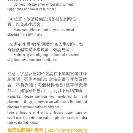
​ Content: Please enter embossing content in
upper case and lower case order ;
4. 位置：敬請於備註清楚描述刻印位
置，以免產生誤會；
​ Placement: Please mention your preferred
placement clearly, if any;
5. 所有字母/數字/圖案均由人手刻印，如
有輕微偏差屬正常現象，敬請見諒 :)
​ Embossing and aligning are manual operated,
slighting deviations are inevitable.
注意：字型及壓印位置請在下單時於備註詳
細說明，否則將由設計師決定最佳字型及位
置，不得異議；每個材料包首4個字母免費
刻印，如需額外壓印，可到以下連結加購:
Remarks: Please mention your preferred font and
placement, if any; otherwise we will decide the font and
placement without notice in advance.
Free embossing of 4 units of letters (upper case or
small case), numbers or pattern, please purchase extra
unit by the link below:
點選加購額外壓字｜
click for e
xtra embossing