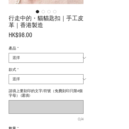
行走中的・貓貓匙扣｜手工皮
革｜香港製造
價
HK$98.00
格
產品
*
款式
*
請填上要刻印的文字/符號（免費刻印只限4個
字母） (選填)
0/4
數量
*