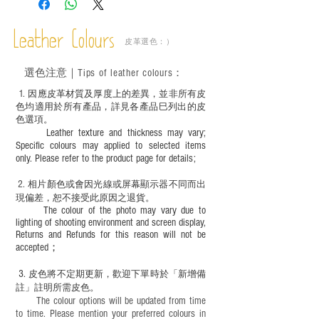
－ 植鞣皮革容易受環境、使用程度等產生
不同的變化，為保持美觀及保養，建議完
成後定期在皮面塗上皮革專用清潔劑及貂
Leather Colours
皮革選色：）
鼠油等；
－ 此產品含有細小配件、尖銳物件，恕不
選色
注意｜
Tips of leather colours
：
適合六歲以下兒童使用；六至十二歲兒童
必須由成年人陪同下使用並應小心處理。
1
. ​
因應皮革材質及厚度上的差異，並非所有皮
色均適用於所有產品，詳見各產品巳列出的皮
色選項。
Leather texture and thickness may vary;
Specific colours may applied to selected items
only. Please refer to the product page for details;
2.
​
相片顏色或
會因光線或屏幕顯示器不同而出
現
偏差，恕不接受此原因之退貨。
The colour of the photo may vary due to
lighting of shooting environment and screen display,
Returns and Refunds for this reason will not be
accepted；
3.
皮色將不定期更新，歡迎下單時於「新增備
註」註明
所需皮色。
The colour options will be updated from time
to time. Please mention your preferred colours in