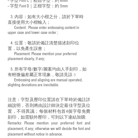
-- 字型 Font C｜粗體字型：約 6mm
-- 字型 Font D｜正楷字型：
約 5mm
3. 內容：如有大小楷之分，請於下單時
直接使用大小楷輸入；
​ Content: Please enter embossing content in
upper case and lower case order ;
4. 位置：敬請於備註清楚描述刻印位
置，以免產生誤會；
​ Placement: Please mention your preferred
placement clearly, if any;
5. 所有字母/數字/圖案均由人手刻印，如
有輕微偏差屬正常現象，敬請見諒 :)
​ Embossing and aligning are manual operated,
slighting deviations are inevitable.
注意：字型及壓印位置請在下單時於備註詳
細說明，否則將由設計師決定最佳字型及位
置，不得異議；每個材料包首4個字母免費
刻印，如需額外壓印，可到以下連結加購:
Remarks: Please mention your preferred font and
placement, if any; otherwise we will decide the font and
placement without notice in advance.