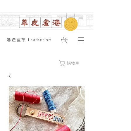
​港產皮革 Leatherism
購物車