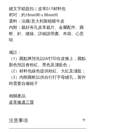
縫文字鎖匙扣｜皮革D.I.Y材料包
呎吋：約18mm(W) x 98mm(H)
選料：法國/意大利製植鞣牛皮
內附：裁好有孔皮革裁片、金屬配件、圓
斬、針、縫線、詳細說明書、布袋、心意
咭
備註：
（1）圓點將預先以UV打印在皮條上，圓點
顏色預設會粉紅、黑色及淺藍色；
（2）材料包線色提供粉紅、大紅及淺藍；
（3）內附圓斬以供自行打字母縫孔，製作
時需要自備槌子
相關產品
皮革修邊三寶
注意事項
－ 相片顏色或有機會出現偏差，顏色請以