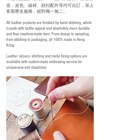
造，皮色、線材、鈕扣配件等均可自訂，加上
客製壓名服務，絕對獨一無二。
All leather products are finished by hand stitching, which
is posh with tactile appeal and absolutely more durable
and than machine-made item. From design to sampling,
from stitching to packaging, all 100% made in Hong
Kong.
Leather colours, stitching and metal fixing options are
available with custom-made embossing service for
uniqueness and classiness.