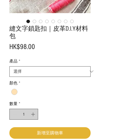
縫文字鎖匙扣｜皮革D.I.Y材料
包
價
HK$98.00
格
產品
*
顏色
*
數量
*
新增至購物車