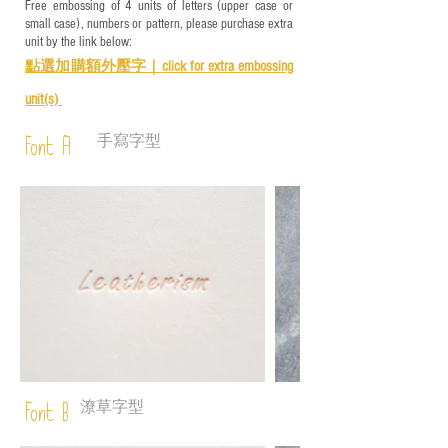
Free embossing of 4 units of letters (upper case or
small case), numbers or pattern, please purchase extra
unit by the link below:
點選加購額外壓字｜
click for e
xtra embossing
unit(s)
手寫字型
Font A
潦草字型
Font B