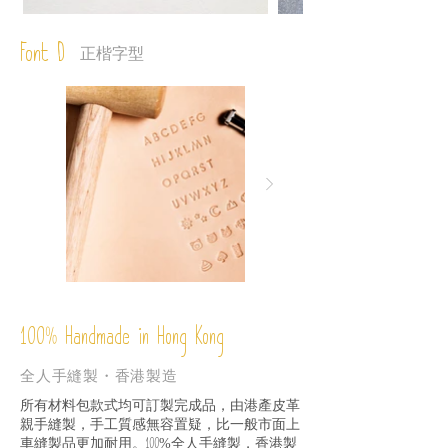
Font D
正楷字型
%
Handmade in Hong Kong
100
全人手縫製・香港製造
所有材料包款式均可訂製完成品，由港產皮革
親手縫製，手工質感無容置疑，比一般市面上
車縫製品更加耐用。
全人手縫製，香港製
100%