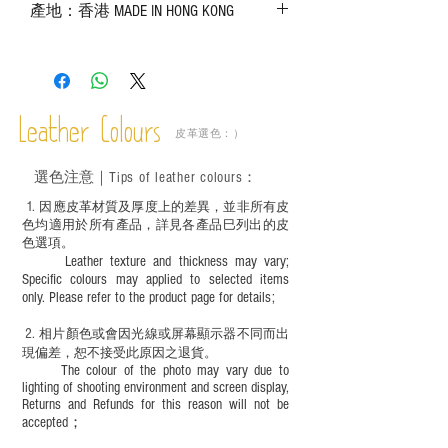
產地：香港 MADE IN HONG KONG
實物為準；
－ 皮革為天然物料，出現生長紋路、蟲
斑、顏色不均等均屬正常現象；
－ 植鞣皮革容易受環境、使用程度等產生
不同的變化，為保持美觀及保養，建議完
成後定期在皮面塗上皮革專用清潔劑及貂
Leather Colours
皮革選色：）
鼠油等；
－ 此產品含有細小配件、尖銳物件，恕不
選色
注意｜
Tips of leather colours
：
適合六歲以下兒童使用；六至十二歲兒童
必須由成年人陪同下使用並應小心處理。
1
. ​
因應皮革材質及厚度上的差異，並非所有皮
色均適用於所有產品，詳見各產品巳列出的皮
色選項。
Leather texture and thickness may vary;
Specific colours may applied to selected items
only. Please refer to the product page for details;
2.
​
相片顏色或
會因光線或屏幕顯示器不同而出
現
偏差，恕不接受此原因之退貨。
The colour of the photo may vary due to
lighting of shooting environment and screen display,
Returns and Refunds for this reason will not be
accepted；