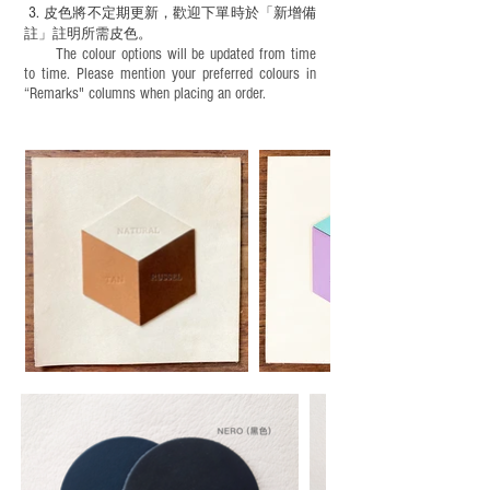
3.
皮色將不定期更新，歡迎下單時於「新增備
註」註明
所需皮色。
The colour options will be updated from time
to time. Please mention your preferred colours in
“Remarks" columns when placing an order.