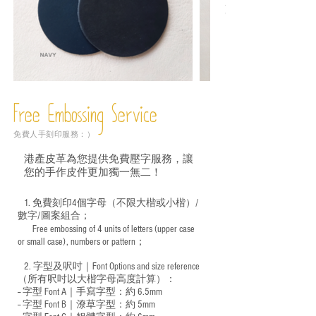
Free Embossing
Service
免費人手刻印服務：）
港產皮革為您提供免費壓字服務，讓
您的手作皮件更加獨一無二！
1. 免費刻印4個字母（不限大楷或小楷）/
數字/圖案組合；
Free embossing of 4 units of letters (upper case
​
or small case), numbers or pattern；
2. 字型及呎吋｜
Font Options and size reference
（所有呎吋以大楷字母高度計算）：
-- 字型 Font A｜手寫字型：約 6.5mm
-- 字型 Font B｜潦草字型：
約 5mm