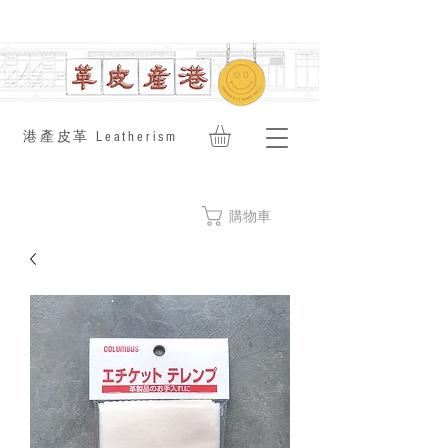
​港產皮革 Leatherism
購物車