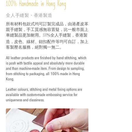
%
Handmade in Hong Kong
100
全人手縫製・香港製造
所有材料包款式均可訂製完成品，由港產皮革
親手縫製，手工質感無容置疑，比一般市面上
車縫製品更加耐用。
全人手縫製，香港製
100%
造，皮色、線材、鈕扣配件等均可自訂，加上
客製壓名服務，絕對獨一無二。
All leather products are finished by hand stitching, which
is posh with tactile appeal and absolutely more durable
and than machine-made item. From design to sampling,
from stitching to packaging, all 100% made in Hong
Kong.
Leather colours, stitching and metal fixing options are
available with custom-made embossing service for
uniqueness and classiness.