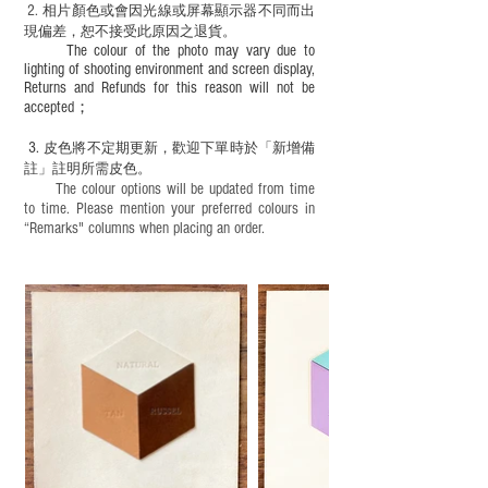
2.
​
相片顏色或
會因光線或屏幕顯示器不同而出
現
偏差，恕不接受此原因之退貨。
The colour of the photo may vary due to
lighting of shooting environment and screen display,
Returns and Refunds for this reason will not be
accepted；
3.
皮色將不定期更新，歡迎下單時於「新增備
註」註明
所需皮色。
The colour options will be updated from time
to time. Please mention your preferred colours in
“Remarks" columns when placing an order.