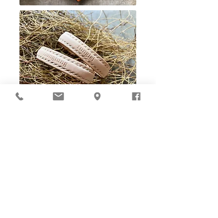
Ho-Ho-Sew DIY kit
裁好有孔立即縫：）
所有皮革材料巳剪裁好合適呎吋，為您精心開好
縫孔，內附針線及所需配件，方便客人縫製完
成，安坐家中DIY獨一無二的皮革製品。法斬縫
孔設計，按製品為您調較最合適縫孔角度，輕鬆
達致專業縫線效果！加上獨家「交叉孔」縫孔設
計（適用於部分款式），讓兩面縫線同時斜向美