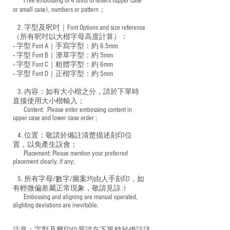
Free embossing of 4 units of letters (upper case
​
or small case), numbers or pattern；
2. 字型及呎吋｜
Font Options and size reference
（所有呎吋以大楷字母高度計算）：
-- 字型 Font A｜手寫字型：約 6.5mm
-- 字型 Font B｜潦草字型：
約 5mm
-- 字型 Font C｜粗體字型：約 6mm
-- 字型 Font D｜正楷字型：
約 5mm
3. 內容：如有大小楷之分，請於下單時
直接使用大小楷輸入；
​ Content: Please enter embossing content in
upper case and lower case order ;
4. 位置：敬請於備註清楚描述刻印位
置，以免產生誤會；
​ Placement: Please mention your preferred
placement clearly, if any;
5. 所有字母/數字/圖案均由人手刻印，如
有輕微偏差屬正常現象，敬請見諒 :)
​ Embossing and aligning are manual operated,
slighting deviations are inevitable.