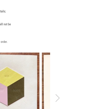
ails;
ill not be
 order.