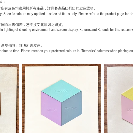
rs
：
非所有皮色均適用於所有產品，詳見各產品巳列出的皮色選項。
pecific colours may applied to selected items only. Please refer to the product page for det
不同而出現
偏差，恕不接受此原因之退貨。
to lighting of shooting environment and screen display, Returns and Refunds for this reason w
「新增備註」註明
所需皮色。
time to time. Please mention your preferred colours in “Remarks" columns when placing an