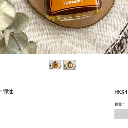
 牛腳油
HK$4
數量
*