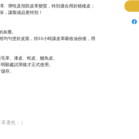
澤、彈性及預防皮革變質，特別適合用於植楺皮；
深，讓製成品更特別！
的灰塵。
輕均勻塗於皮面，
待3-5小時讓皮革吸收油份
後
，用
起毛革、漆皮、蛇皮、鱷魚皮。
不明顯處試用後才正式使用。
方儲存。
皮革選色：）