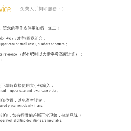
vice
免費人手刻印服務：）
，讓您的手作皮件更加獨一無二！
或小楷）/數字/圖案組合；
 (upper case or small case), numbers or pattern；
ize reference
（所有呎吋以大楷字母高度計算）：
m
於下單時直接使用大小楷輸入；
nt in upper case and lower case order ;
刻印位置，以免產生誤會；
red placement clearly, if any;
手刻印，如有輕微偏差屬正常現象，敬請見諒 :)
rated, slighting deviations are inevitable.