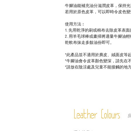
牛腳油
能補充油分滋潤皮革
，保持光
若用於原色皮革，可以即時令皮色變
使用方法︰
1.
先用乾淨的刷或棉布去除皮革表面
2.
用羊毛球棒或畫掃將適量
牛腳油
輕
乾軟
布
抹走多餘油份即可
。
*
此產品並不適用於麂皮、絨面皮等
*
牛腳油
會令皮革顏色變深，請先在
*
請放在陰涼處及兒童不能接觸的地
Leather Colours