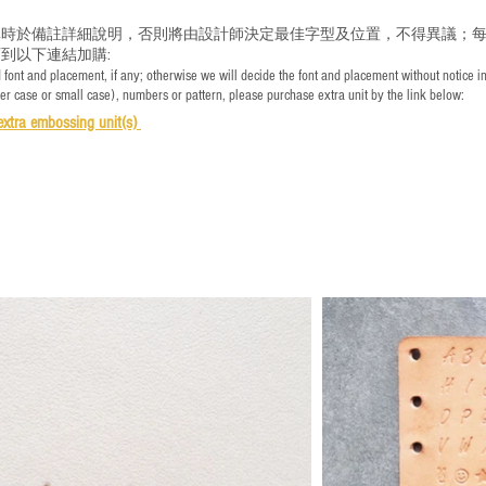
時於備註詳細說明，否則將由設計師決定最佳字型及位置，不得異議；每
到以下連結加購:
font and placement, if any; otherwise we will decide the font and placement without notice i
per case or small case), numbers or pattern, please purchase extra unit by the link below:
e
xtra embossing unit(s)