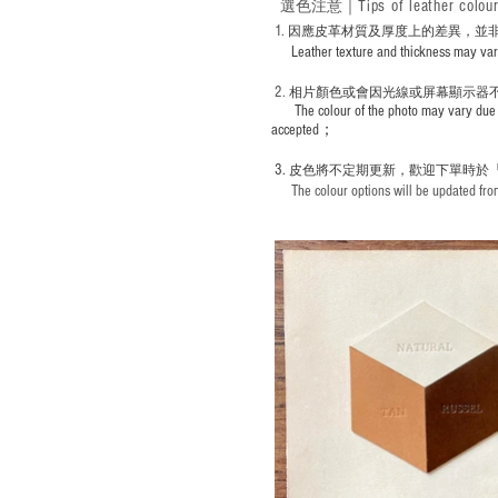
Tips of leather colou
選色
注意｜
1
. ​
因應皮革材質及厚度上的差異，並
Leather texture and thickness may vary; S
2.
​
相片顏色或
會因光線或屏幕顯示器
The colour of the photo may vary due 
accepted；
3.
皮色將不定期更新，歡迎下單時於
The colour options will be updated from 