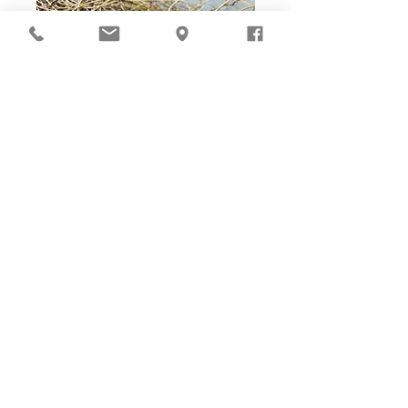
Ho-Ho-Sew DIY kit
裁好有孔立即縫：）
所有皮革材料巳剪裁好合適呎吋，為您精心開好
縫孔，內附針線及所需配件，方便客人縫製完
成，安坐家中DIY獨一無二的皮革製品。法斬縫
孔設計，按製品為您調較最合適縫孔角度，輕鬆
達致專業縫線效果！加上獨家「交叉孔」縫孔設
計（適用於部分款式），讓兩面縫線同時斜向美
觀！