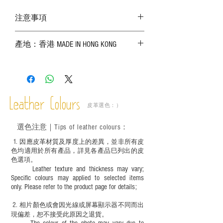
注意事項
－ 相片顏色或有機會出現偏差，顏色請以
產地：香港 MADE IN HONG KONG
實物為準；
－ 皮革為天然物料，出現生長紋路、蟲
斑、顏色不均等均屬正常現象；
－ 植鞣皮革容易受環境、使用程度等產生
不同的變化，為保持美觀及保養，建議完
成後定期在皮面塗上皮革專用清潔劑及貂
Leather Colours
皮革選色：）
鼠油等；
－ 此產品含有細小配件、尖銳物件，恕不
選色
注意｜
Tips of leather colours
：
適合六歲以下兒童使用；六至十二歲兒童
必須由成年人陪同下使用並應小心處理。
1
. ​
因應皮革材質及厚度上的差異，並非所有皮
色均適用於所有產品，詳見各產品巳列出的皮
色選項。
Leather texture and thickness may vary;
Specific colours may applied to selected items
only. Please refer to the product page for details;
2.
​
相片顏色或
會因光線或屏幕顯示器不同而出
現
偏差，恕不接受此原因之退貨。