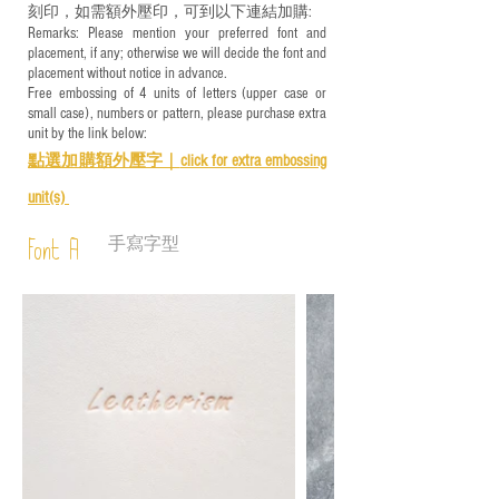
刻印，如需額外壓印，可到以下連結加購:
Remarks: Please mention your preferred font and
placement, if any; otherwise we will decide the font and
placement without notice in advance.
Free embossing of 4 units of letters (upper case or
small case), numbers or pattern, please purchase extra
unit by the link below:
點選加購額外壓字｜
click for e
xtra embossing
unit(s)
手寫字型
Font A