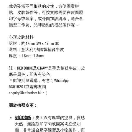
裁剪妥當不同形狀的皮塊，方便圖案拼
貼、皮牌製作等，可按實際需要在皮面壓
印字母或圖案，或外圍加設縫線，適合各
類型工作坊、品牌活動的禮品製作喔～
心形皮牌材料
呎吋：約47mm (W) x 42mm (H)
選料：意大利/法國製植鞣牛皮
厚度：1.6mm - 1.8mm
註：RED BRICK及G.NAVY是手染植鞣牛皮，皮
底是原色，即沒有染色
＊歡迎批量選購，有意可WhatsApp
53019201或電郵查詢
enquiry@leatherism.hk：）
關於植鞣皮革
：
刻印清晰
：皮面沒有厚重的塗層，質感
天然，無論刻印字句或圖案均立體明
顯，非常適合壓字練習及小物製作，而