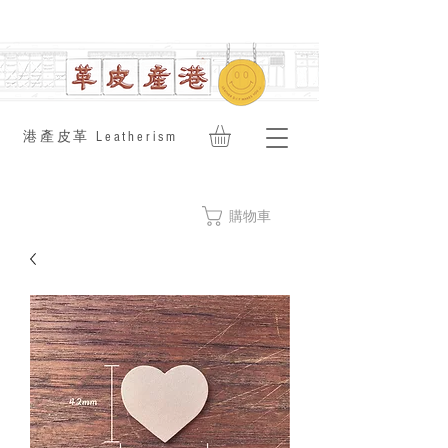
​港產皮革 Leatherism
購物車