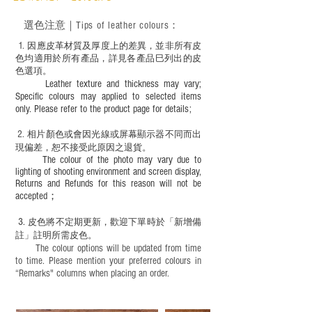
－ 植鞣皮革容易受環境、使用程度等產生
不同的變化，為保持美觀及保養，建議製
選色
注意｜
Tips of leather colours
：
作前或完成後定期在皮面塗上皮革專用清
潔劑及貂鼠油等。
1
. ​
因應皮革材質及厚度上的差異，並非所有皮
色均適用於所有產品，詳見各產品巳列出的皮
色選項。
Leather texture and thickness may vary;
Specific colours may applied to selected items
only. Please refer to the product page for details;
2.
​
相片顏色或
會因光線或屏幕顯示器不同而出
現
偏差，恕不接受此原因之退貨。
The colour of the photo may vary due to
lighting of shooting environment and screen display,
Returns and Refunds for this reason will not be
accepted；
3.
皮色將不定期更新，歡迎下單時於「新增備
註」註明
所需皮色。
The colour options will be updated from time
to time. Please mention your preferred colours in
“Remarks" columns when placing an order.