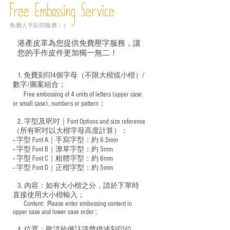
Free Embossing
Service
免費人手刻印服務：）
港產皮革為您提供免費壓字服務，讓
您的手作皮件更加獨一無二！
1. 免費刻印4個字母（不限大楷或小楷）/
數字/圖案組合；
Free embossing of 4 units of letters (upper case
​
or small case), numbers or pattern；
2. 字型及呎吋｜
Font Options and size reference
（所有呎吋以大楷字母高度計算）：
-- 字型 Font A｜手寫字型：約 6.5mm
-- 字型 Font B｜潦草字型：
約 5mm
-- 字型 Font C｜粗體字型：約 6mm
-- 字型 Font D｜正楷字型：
約 5mm
3. 內容：如有大小楷之分，請於下單時
直接使用大小楷輸入；
​ Content: Please enter embossing content in
upper case and lower case order ;
4. 位置：敬請於備註清楚描述刻印位