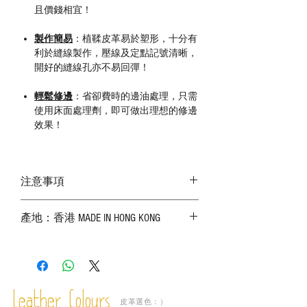
且價錢相宜！
製作簡易
：植鞣皮革易於塑形，十分有
利於縫線製作，壓線及定點記號清晰，
開好的縫線孔亦不易回彈！
輕鬆修邊
：省卻費時的邊油處理，只需
使用床面處理劑，即可做出理想的修邊
效果！
注意事項
－ 皮革屬天然物料，皮面有機會出現不同
產地：香港 MADE IN HONG KONG
的天然紋理、傷痕、蟲咬、皺摺、破洞和
顏色不勻，確認皮料後，恕不接受任何退
換；
－ 因應部位而厚度出現差異屬正常現象；
－ 相片顏色或有機會出現偏差，顏色請以
實物為準；
Leather Colours
皮革選色：）