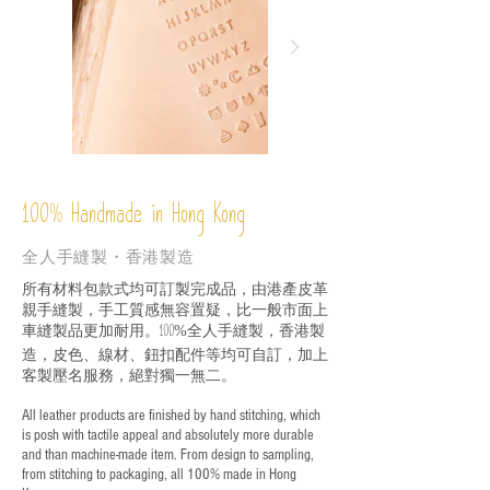
%
Handmade in Hong Kong
100
全人手縫製・香港製造
所有材料包款式均可訂製完成品，由港產皮革
親手縫製，手工質感無容置疑，比一般市面上
車縫製品更加耐用。
全人手縫製，香港製
100%
造，皮色、線材、鈕扣配件等均可自訂，加上
客製壓名服務，絕對獨一無二。
All leather products are finished by hand stitching, which
is posh with tactile appeal and absolutely more durable
and than machine-made item. From design to sampling,
from stitching to packaging, all 100% made in Hong