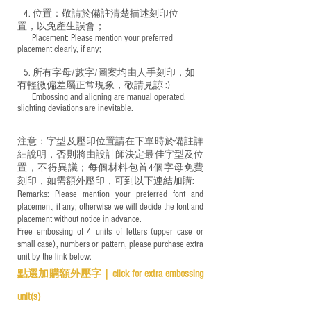
4. 位置：敬請於備註清楚描述刻印位
置，以免產生誤會；
​ Placement: Please mention your preferred
placement clearly, if any;
5. 所有字母/數字/圖案均由人手刻印，如
有輕微偏差屬正常現象，敬請見諒 :)
​ Embossing and aligning are manual operated,
slighting deviations are inevitable.
注意：字型及壓印位置請在下單時於備註詳
細說明，否則將由設計師決定最佳字型及位
置，不得異議；每個材料包首4個字母免費
刻印，如需額外壓印，可到以下連結加購:
Remarks: Please mention your preferred font and
placement, if any; otherwise we will decide the font and
placement without notice in advance.
Free embossing of 4 units of letters (upper case or
small case), numbers or pattern, please purchase extra
unit by the link below:
點選加購額外壓字｜
click for e
xtra embossing
unit(s)