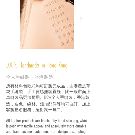
%
Handmade in Hong Kong
100
全人手縫製・香港製造
所有材料包款式均可訂製完成品，由港產皮革
親手縫製，手工質感無容置疑，比一般市面上
車縫製品更加耐用。
全人手縫製，香港製
100%
造，皮色、線材、鈕扣配件等均可自訂，加上
客製壓名服務，絕對獨一無二。
All leather products are finished by hand stitching, which
is posh with tactile appeal and absolutely more durable
and than machine-made item. From design to sampling,