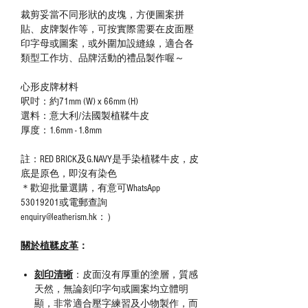
裁剪妥當不同形狀的皮塊，方便圖案拼
貼、皮牌製作等，可按實際需要在皮面壓
印字母或圖案，或外圍加設縫線，適合各
類型工作坊、品牌活動的禮品製作喔～
心形皮牌材料
呎吋：約71mm (W) x 66mm (H)
選料：意大利/法國製植鞣牛皮
厚度：1.6mm - 1.8mm
註：RED BRICK及G.NAVY是手染植鞣牛皮，皮
底是原色，即沒有染色
＊歡迎批量選購，有意可WhatsApp
53019201或電郵查詢
enquiry@leatherism.hk：）
關於植鞣皮革
：
刻印清晰
：皮面沒有厚重的塗層，質感
天然，無論刻印字句或圖案均立體明
顯，非常適合壓字練習及小物製作，而