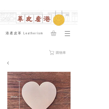
​港產皮革 Leatherism
購物車