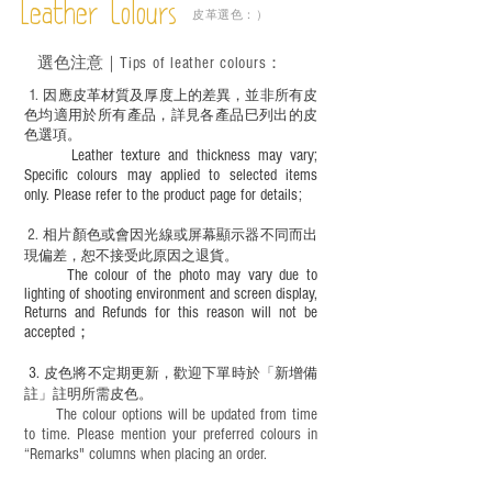
實物為準；
Leather Colours
皮革選色：）
－ 植鞣皮革容易受環境、使用程度等產生
不同的變化，為保持美觀及保養，建議製
選色
注意｜
Tips of leather colours
：
作前或完成後定期在皮面塗上皮革專用清
潔劑及貂鼠油等。
1
. ​
因應皮革材質及厚度上的差異，並非所有皮
色均適用於所有產品，詳見各產品巳列出的皮
色選項。
Leather texture and thickness may vary;
Specific colours may applied to selected items
only. Please refer to the product page for details;
2.
​
相片顏色或
會因光線或屏幕顯示器不同而出
現
偏差，恕不接受此原因之退貨。
The colour of the photo may vary due to
lighting of shooting environment and screen display,
Returns and Refunds for this reason will not be
accepted；
3.
皮色將不定期更新，歡迎下單時於「新增備
註」註明
所需皮色。
The colour options will be updated from time
to time. Please mention your preferred colours in
“Remarks" columns when placing an order.