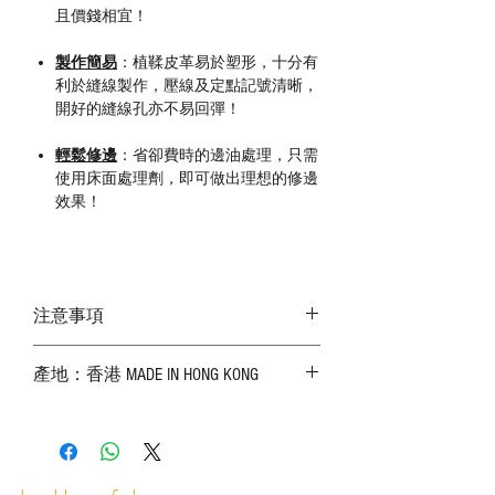
且價錢相宜！
製作簡易
：植鞣皮革易於塑形，十分有
利於縫線製作，壓線及定點記號清晰，
開好的縫線孔亦不易回彈！
輕鬆修邊
：省卻費時的邊油處理，只需
使用床面處理劑，即可做出理想的修邊
效果！
注意事項
－ 皮革屬天然物料，皮面有機會出現不同
產地：香港 MADE IN HONG KONG
的天然紋理、傷痕、蟲咬、皺摺、破洞和
顏色不勻，確認皮料後，恕不接受任何退
換；
－ 因應部位而厚度出現差異屬正常現象；
－ 相片顏色或有機會出現偏差，顏色請以