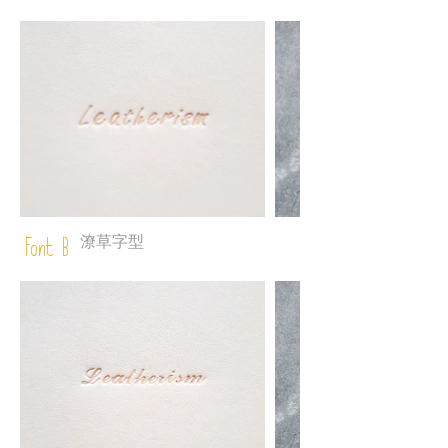
潦草字型
Font B