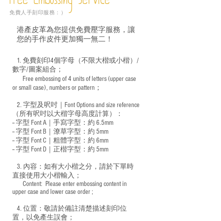
Free Embossing
Service
免費人手刻印服務：）
港產皮革為您提供免費壓字服務，讓
您的手作皮件更加獨一無二！
1. 免費刻印4個字母（不限大楷或小楷）/
數字/圖案組合；
Free embossing of 4 units of letters (upper case
​
or small case), numbers or pattern；
2. 字型及呎吋｜
Font Options and size reference
（所有呎吋以大楷字母高度計算）：
-- 字型 Font A｜手寫字型：約 6.5mm
-- 字型 Font B｜潦草字型：
約 5mm
-- 字型 Font C｜粗體字型：約 6mm
-- 字型 Font D｜正楷字型：
約 5mm
3. 內容：如有大小楷之分，請於下單時
直接使用大小楷輸入；
​ Content: Please enter embossing content in
upper case and lower case order ;
4. 位置：敬請於備註清楚描述刻印位
置，以免產生誤會；