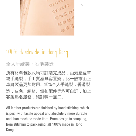
%
Handmade in Hong Kong
100
全人手縫製・香港製造
所有材料包款式均可訂製完成品，由港產皮革
親手縫製，手工質感無容置疑，比一般市面上
車縫製品更加耐用。
全人手縫製，香港製
100%
造，皮色、線材、鈕扣配件等均可自訂，加上
客製壓名服務，絕對獨一無二。
All leather products are finished by hand stitching, which
is posh with tactile appeal and absolutely more durable
and than machine-made item. From design to sampling,
from stitching to packaging, all 100% made in Hong
Kong.