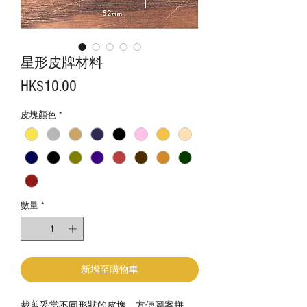
星形皮牌材料
價
HK$10.00
格
皮塊顏色
*
數量
*
新增至購物車
裁剪妥當不同形狀的皮塊，方便圖案拼