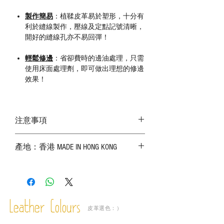
製作簡易
：植鞣皮革易於塑形，十分有
利於縫線製作，壓線及定點記號清晰，
開好的縫線孔亦不易回彈！
輕鬆修邊
：省卻費時的邊油處理，只需
使用床面處理劑，即可做出理想的修邊
效果！
注意事項
－ 皮革屬天然物料，皮面有機會出現不同
產地：香港 MADE IN HONG KONG
的天然紋理、傷痕、蟲咬、皺摺、破洞和
顏色不勻，確認皮料後，恕不接受任何退
換；
－ 因應部位而厚度出現差異屬正常現象；
－ 相片顏色或有機會出現偏差，顏色請以
實物為準；
Leather Colours
皮革選色：）
－ 植鞣皮革容易受環境、使用程度等產生
不同的變化，為保持美觀及保養，建議製