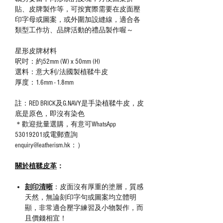
貼、皮牌製作等，可按實際需要在皮面壓
印字母或圖案，或外圍加設縫線，適合各
類型工作坊、品牌活動的禮品製作喔～
星形皮牌材料
呎吋：約52mm (W) x 50mm (H)
選料：意大利/法國製植鞣牛皮
厚度：1.6mm - 1.8mm
註：RED BRICK及G.NAVY是手染植鞣牛皮，皮
底是原色，即沒有染色
＊歡迎批量選購，有意可WhatsApp
53019201或電郵查詢
enquiry@leatherism.hk：）
關於植鞣皮革
：
刻印清晰
：皮面沒有厚重的塗層，質感
天然，無論刻印字句或圖案均立體明
顯，非常適合壓字練習及小物製作，而
且價錢相宜！