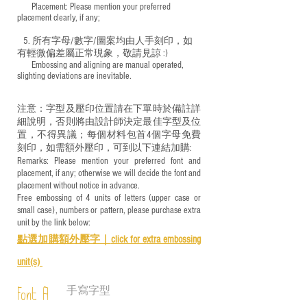
​ Placement: Please mention your preferred
placement clearly, if any;
5. 所有字母/數字/圖案均由人手刻印，如
有輕微偏差屬正常現象，敬請見諒 :)
​ Embossing and aligning are manual operated,
slighting deviations are inevitable.
注意：字型及壓印位置請在下單時於備註詳
細說明，否則將由設計師決定最佳字型及位
置，不得異議；每個材料包首4個字母免費
刻印，如需額外壓印，可到以下連結加購:
Remarks: Please mention your preferred font and
placement, if any; otherwise we will decide the font and
placement without notice in advance.
Free embossing of 4 units of letters (upper case or
small case), numbers or pattern, please purchase extra
unit by the link below:
點選加購額外壓字｜
click for e
xtra embossing
unit(s)
手寫字型
Font A