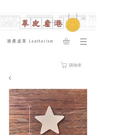
​港產皮革 Leatherism
購物車