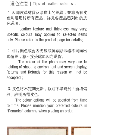
選色
注意｜
Tips of leather colours
：
作前或完成後定期在皮面塗上皮革專用清
潔劑及貂鼠油等。
1
. ​
因應皮革材質及厚度上的差異，並非所有皮
色均適用於所有產品，詳見各產品巳列出的皮
色選項。
Leather texture and thickness may vary;
Specific colours may applied to selected items
only. Please refer to the product page for details;
2.
​
相片顏色或
會因光線或屏幕顯示器不同而出
現
偏差，恕不接受此原因之退貨。
The colour of the photo may vary due to
lighting of shooting environment and screen display,
Returns and Refunds for this reason will not be
accepted；
3.
皮色將不定期更新，歡迎下單時於「新增備
註」註明
所需皮色。
The colour options will be updated from time
to time. Please mention your preferred colours in
“Remarks" columns when placing an order.