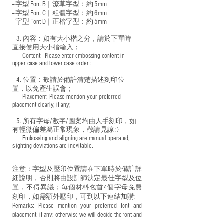
-- 字型 Font B｜潦草字型：
約 5mm
-- 字型 Font C｜粗體字型：約 6mm
-- 字型 Font D｜正楷字型：
約 5mm
3. 內容：如有大小楷之分，請於下單時
直接使用大小楷輸入；
​ Content: Please enter embossing content in
upper case and lower case order ;
4. 位置：敬請於備註清楚描述刻印位
置，以免產生誤會；
​ Placement: Please mention your preferred
placement clearly, if any;
5. 所有字母/數字/圖案均由人手刻印，如
有輕微偏差屬正常現象，敬請見諒 :)
​ Embossing and aligning are manual operated,
slighting deviations are inevitable.
注意：字型及壓印位置請在下單時於備註詳
細說明，否則將由設計師決定最佳字型及位
置，不得異議；每個材料包首4個字母免費
刻印，如需額外壓印，可到以下連結加購:
Remarks: Please mention your preferred font and
placement, if any; otherwise we will decide the font and