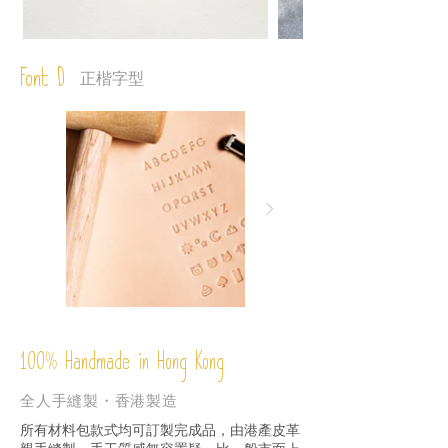
Font D
正楷字型
%
Handmade in Hong Kong
100
全人手縫製・香港製造
所有材料包款式均可訂製完成品，由港產皮革