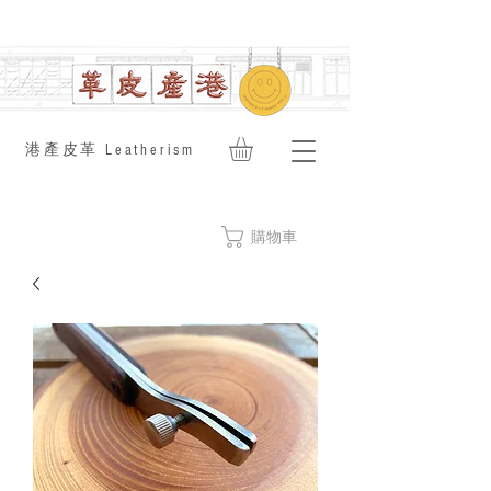
​港產皮革 Leatherism
購物車