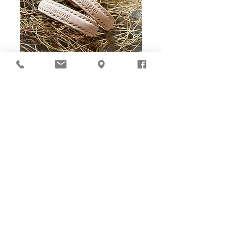
Ho-Ho-Sew DIY kit
裁好有孔立即縫：）
所有皮革材料巳剪裁好合適呎吋，為您精心開好
縫孔，內附針線及所需配件，方便客人縫製完
成，安坐家中DIY獨一無二的皮革製品。法斬縫
孔設計，按製品為您調較最合適縫孔角度，輕鬆
達致專業縫線效果！加上獨家「交叉孔」縫孔設
計（適用於部分款式），讓兩面縫線同時斜向美
觀！
材料包附有說明書或教學短片，讓您輕鬆按
步就班，親手完成卡片套、銀包、皮袋等，
實用又獨一無二的皮革用品。