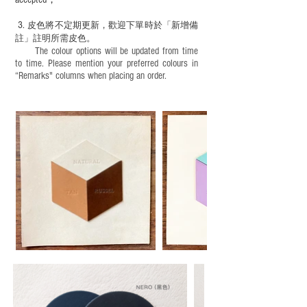
3.
皮色將不定期更新，歡迎下單時於「新增備
註」註明
所需皮色。
The colour options will be updated from time
to time. Please mention your preferred colours in
“Remarks" columns when placing an order.