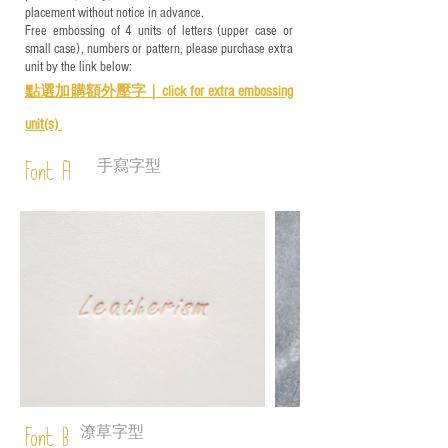
placement without notice in advance.
Free embossing of 4 units of letters (upper case or
small case), numbers or pattern, please purchase extra
unit by the link below:
點選加購額外壓字｜
click for e
xtra embossing
unit(s)
手寫字型
Font A
潦草字型
Font B