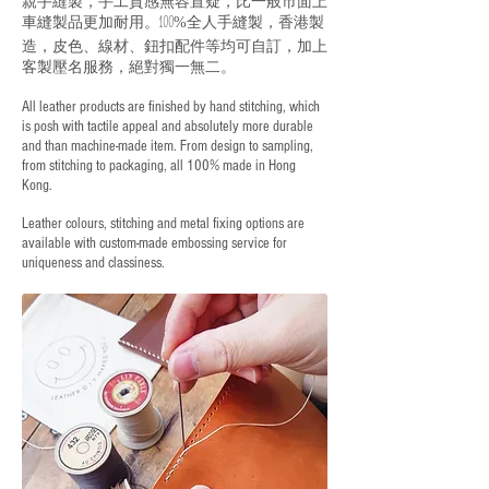
親手縫製，手工質感無容置疑，比一般市面上
車縫製品更加耐用。
全人手縫製，香港製
100%
造，皮色、線材、鈕扣配件等均可自訂，加上
客製壓名服務，絕對獨一無二。
All leather products are finished by hand stitching, which
is posh with tactile appeal and absolutely more durable
and than machine-made item. From design to sampling,
from stitching to packaging, all 100% made in Hong
Kong.
Leather colours, stitching and metal fixing options are
available with custom-made embossing service for
uniqueness and classiness.