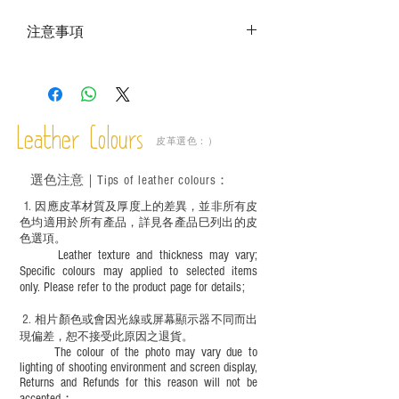
注意事項
－ 相片顏色或有機會出現偏差，顏色請以
實物為準；
－ 此產品含有細小配件、尖銳物件，恕不
適合六歲以下兒童使用；六至十二歲兒童
Leather Colours
必須由成年人陪同下使用並應小心處理。
皮革選色：）
選色
注意｜
Tips of leather colours
：
1
. ​
因應皮革材質及厚度上的差異，並非所有皮
色均適用於所有產品，詳見各產品巳列出的皮
色選項。
Leather texture and thickness may vary;
Specific colours may applied to selected items
only. Please refer to the product page for details;
2.
​
相片顏色或
會因光線或屏幕顯示器不同而出
現
偏差，恕不接受此原因之退貨。
The colour of the photo may vary due to
lighting of shooting environment and screen display,
Returns and Refunds for this reason will not be
accepted；