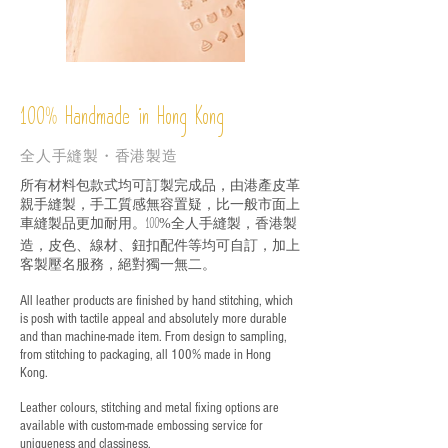
%
Handmade in Hong Kong
100
全人手縫製・香港製造
所有材料包款式均可訂製完成品，由港產皮革
親手縫製，手工質感無容置疑，比一般市面上
車縫製品更加耐用。
全人手縫製，香港製
100%
造，皮色、線材、鈕扣配件等均可自訂，加上
客製壓名服務，絕對獨一無二。
All leather products are finished by hand stitching, which
is posh with tactile appeal and absolutely more durable
and than machine-made item. From design to sampling,
from stitching to packaging, all 100% made in Hong
Kong.
Leather colours, stitching and metal fixing options are
available with custom-made embossing service for
uniqueness and classiness.