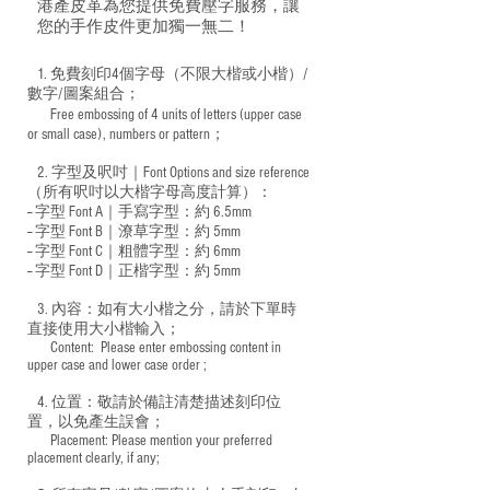
港產皮革為您提供免費壓字服務，讓
您的手作皮件更加獨一無二！
1. 免費刻印4個字母（不限大楷或小楷）/
數字/圖案組合；
Free embossing of 4 units of letters (upper case
​
or small case), numbers or pattern；
2. 字型及呎吋｜
Font Options and size reference
（所有呎吋以大楷字母高度計算）：
-- 字型 Font A｜手寫字型：約 6.5mm
-- 字型 Font B｜潦草字型：
約 5mm
-- 字型 Font C｜粗體字型：約 6mm
-- 字型 Font D｜正楷字型：
約 5mm
3. 內容：如有大小楷之分，請於下單時
直接使用大小楷輸入；
​ Content: Please enter embossing content in
upper case and lower case order ;
4. 位置：敬請於備註清楚描述刻印位
置，以免產生誤會；
​ Placement: Please mention your preferred
placement clearly, if any;