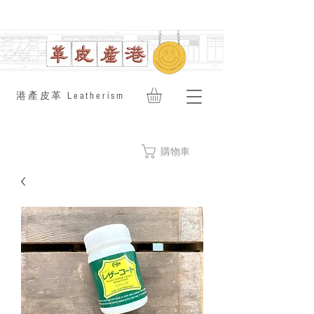
​港產皮革 Leatherism
購物車