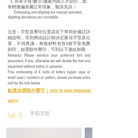
5. 所有字母/數字/圖案均由人手刻印，如
有輕微偏差屬正常現象，敬請見諒 :)
​ Embossing and aligning are manual operated,
slighting deviations are inevitable.
注意：字型及壓印位置請在下單時於備註詳
細說明，否則將由設計師決定最佳字型及位
置，不得異議；每個材料包首4個字母免費
刻印，如需額外壓印，可到以下連結加購:
Remarks: Please mention your preferred font and
placement, if any; otherwise we will decide the font and
placement without notice in advance.
Free embossing of 4 units of letters (upper case or
small case), numbers or pattern, please purchase extra
unit by the link below:
點選加購額外壓字｜
click for e
xtra embossing
unit(s)
手寫字型
Font A