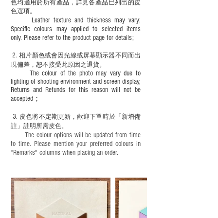
色均適用於所有產品，詳見各產品巳列出的皮
色選項。
Leather texture and thickness may vary;
Specific colours may applied to selected items
only. Please refer to the product page for details;
2.
​
相片顏色或
會因光線或屏幕顯示器不同而出
現
偏差，恕不接受此原因之退貨。
The colour of the photo may vary due to
lighting of shooting environment and screen display,
Returns and Refunds for this reason will not be
accepted；
3.
皮色將不定期更新，歡迎下單時於「新增備
註」註明
所需皮色。
The colour options will be updated from time
to time. Please mention your preferred colours in
“Remarks" columns when placing an order.