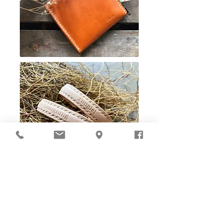
Ho-Ho-Sew DIY kit
裁好有孔立即縫：）