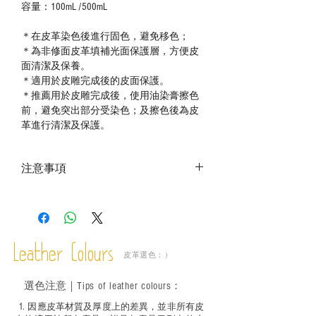
容量：100mL /500mL
＊在皮革染色後進行固色，避免移色；
＊為非修面皮革填補光面保護層，方便皮
面清潔及保養。
＊適用於皮雕完成後的皮面保護。
＊推薦用於皮雕完成後，使用油染膏擦色
前，避免突出部分受染色；及擦色後為皮
革進行清潔及保護。
注意事項
－ 相片顏色或有機會出現偏差，顏色請以
實物為準；
－ 此產品含有細小配件、尖銳物件，恕不
適合六歲以下兒童使用；六至十二歲兒童
Leather Colours
必須由成年人陪同下使用並應小心處理。
皮革選色：）
選色
注意｜
Tips of leather colours
：
1
. ​
因應皮革材質及厚度上的差異，並非所有皮