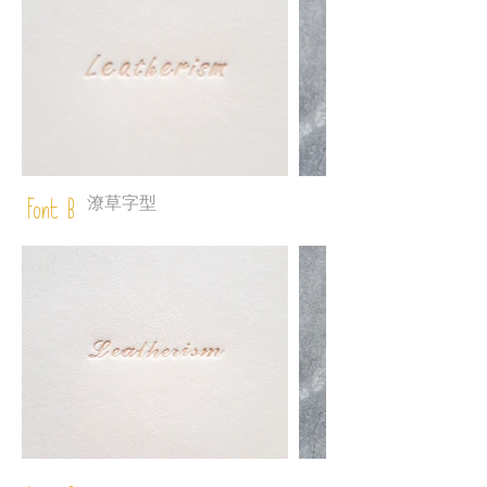
潦草字型
Font B