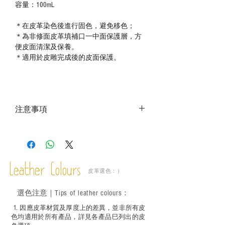
容量：100mL
＊在皮革染色後進行固色，避免移色；
＊為非修面皮革填補口一中面保護層，方
便皮面清潔及保養。
＊適用於皮雕完成後的皮面保護。
注意事項
－ 相片顏色或有機會出現偏差，顏色請以
實物為準；
－ 此產品含有細小配件、尖銳物件，恕不
適合六歲以下兒童使用；六至十二歲兒童
Leather Colours
必須由成年人陪同下使用並應小心處理。
皮革選色：）
選色
注意｜
Tips of leather colours
：
1
. ​
因應皮革材質及厚度上的差異，並非所有皮
色均適用於所有產品，詳見各產品巳列出的皮