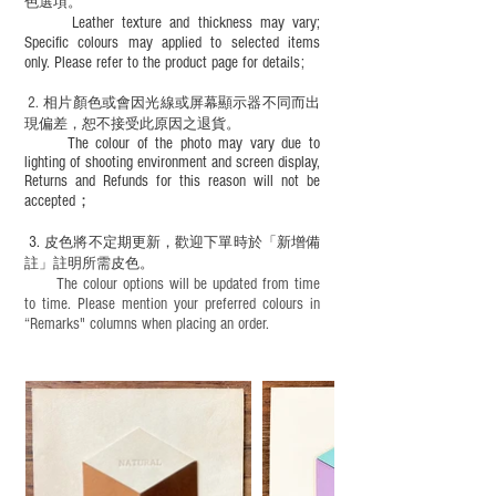
色選項。
Leather texture and thickness may vary;
Specific colours may applied to selected items
only. Please refer to the product page for details;
2.
​
相片顏色或
會因光線或屏幕顯示器不同而出
現
偏差，恕不接受此原因之退貨。
The colour of the photo may vary due to
lighting of shooting environment and screen display,
Returns and Refunds for this reason will not be
accepted；
3.
皮色將不定期更新，歡迎下單時於「新增備
註」註明
所需皮色。
The colour options will be updated from time
to time. Please mention your preferred colours in
“Remarks" columns when placing an order.