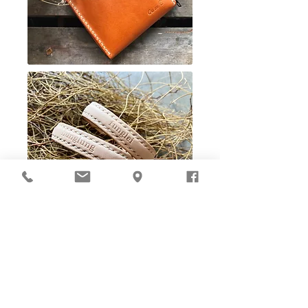
Ho-Ho-Sew DIY kit
裁好有孔立即縫：）
所有皮革材料巳剪裁好合適呎吋，為您精心開好