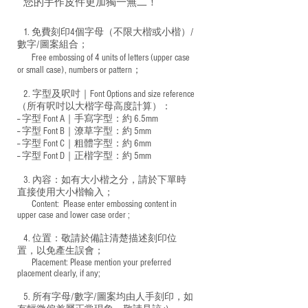
您的手作皮件更加獨一無二！
1. 免費刻印4個字母（不限大楷或小楷）/
數字/圖案組合；
Free embossing of 4 units of letters (upper case
​
or small case), numbers or pattern；
2. 字型及呎吋｜
Font Options and size reference
（所有呎吋以大楷字母高度計算）：
-- 字型 Font A｜手寫字型：約 6.5mm
-- 字型 Font B｜潦草字型：
約 5mm
-- 字型 Font C｜粗體字型：約 6mm
-- 字型 Font D｜正楷字型：
約 5mm
3. 內容：如有大小楷之分，請於下單時
直接使用大小楷輸入；
​ Content: Please enter embossing content in
upper case and lower case order ;
4. 位置：敬請於備註清楚描述刻印位
置，以免產生誤會；
​ Placement: Please mention your preferred
placement clearly, if any;
5. 所有字母/數字/圖案均由人手刻印，如