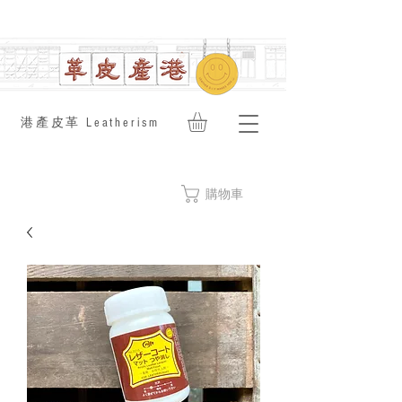
​港產皮革 Leatherism
購物車