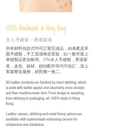
%
Handmade in Hong Kong
100
全人手縫製・香港製造
所有材料包款式均可訂製完成品，由港產皮革
親手縫製，手工質感無容置疑，比一般市面上
車縫製品更加耐用。
全人手縫製，香港製
100%
造，皮色、線材、鈕扣配件等均可自訂，加上
客製壓名服務，絕對獨一無二。
All leather products are finished by hand stitching, which
is posh with tactile appeal and absolutely more durable
and than machine-made item. From design to sampling,
from stitching to packaging, all 100% made in Hong
Kong.
Leather colours, stitching and metal fixing options are
available with custom-made embossing service for
uniqueness and classiness.