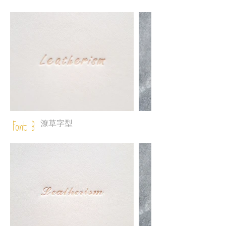
潦草字型
Font B