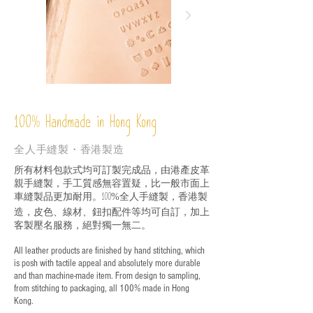
%
Handmade in Hong Kong
100
全人手縫製・香港製造
所有材料包款式均可訂製完成品，由港產皮革
親手縫製，手工質感無容置疑，比一般市面上
車縫製品更加耐用。
全人手縫製，香港製
100%
造，皮色、線材、鈕扣配件等均可自訂，加上
客製壓名服務，絕對獨一無二。
All leather products are finished by hand stitching, which
is posh with tactile appeal and absolutely more durable
and than machine-made item. From design to sampling,
from stitching to packaging, all 100% made in Hong
Kong.