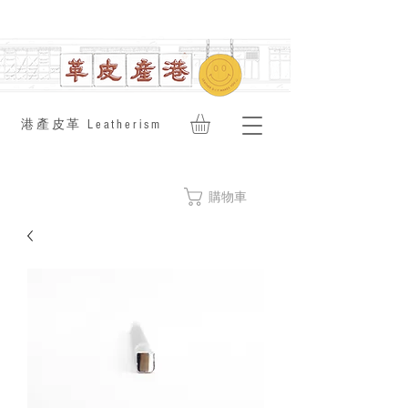
​港產皮革 Leatherism
購物車