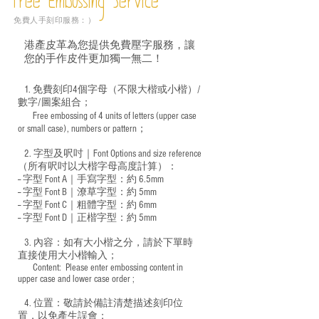
Free Embossing
Service
免費人手刻印服務：）
港產皮革為您提供免費壓字服務，讓
您的手作皮件更加獨一無二！
1. 免費刻印4個字母（不限大楷或小楷）/
數字/圖案組合；
Free embossing of 4 units of letters (upper case
​
or small case), numbers or pattern；
2. 字型及呎吋｜
Font Options and size reference
（所有呎吋以大楷字母高度計算）：
-- 字型 Font A｜手寫字型：約 6.5mm
-- 字型 Font B｜潦草字型：
約 5mm
-- 字型 Font C｜粗體字型：約 6mm
-- 字型 Font D｜正楷字型：
約 5mm
3. 內容：如有大小楷之分，請於下單時
直接使用大小楷輸入；
​ Content: Please enter embossing content in
upper case and lower case order ;
4. 位置：敬請於備註清楚描述刻印位
置，以免產生誤會；