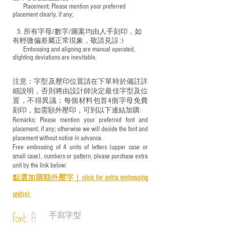
​ Placement: Please mention your preferred
placement clearly, if any;
5. 所有字母/數字/圖案均由人手刻印，如
有輕微偏差屬正常現象，敬請見諒 :)
​ Embossing and aligning are manual operated,
slighting deviations are inevitable.
注意：字型及壓印位置請在下單時於備註詳
細說明，否則將由設計師決定最佳字型及位
置，不得異議；每個材料包首4個字母免費
刻印，如需額外壓印，可到以下連結加購:
Remarks: Please mention your preferred font and
placement, if any; otherwise we will decide the font and
placement without notice in advance.
Free embossing of 4 units of letters (upper case or
small case), numbers or pattern, please purchase extra
unit by the link below:
點選加購額外壓字｜
click for e
xtra embossing
unit(s)
手寫字型
Font A