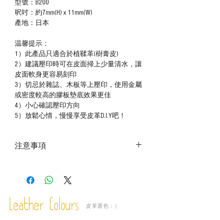
型號：B200
呎吋：約7mm(H) x 11mm(W)
產地：日本
温馨提示：
1）此產品只適合於植鞣革(樹膏皮)
2）建議壓印時可在皮面掃上少量清水，讓
皮面軟身更容易刻印
3）切忌於雜誌、木板等上壓印，使用金屬
或密度較高的膠板墊底效果更佳
4）小心確認壓印方向
5）放鬆心情，慢慢享受皮革D.I.Y吧！
注意事項
－ 相片顏色或有機會出現偏差，顏色請以
實物為準；
－ 此產品含有細小配件、尖銳物件，恕不
適合六歲以下兒童使用；六至十二歲兒童
Leather Colours
必須由成年人陪同下使用並應小心處理。
皮革選色：）