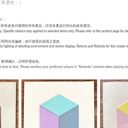
皮革選色：）
rs
：
非所有皮色均適用於所有產品，詳見各產品巳列出的皮色選項。
pecific colours may applied to selected items only. Please refer to the product page for det
不同而出現
偏差，恕不接受此原因之退貨。
to lighting of shooting environment and screen display, Returns and Refunds for this reason w
「新增備註」註明
所需皮色。
time to time. Please mention your preferred colours in “Remarks" columns when placing an