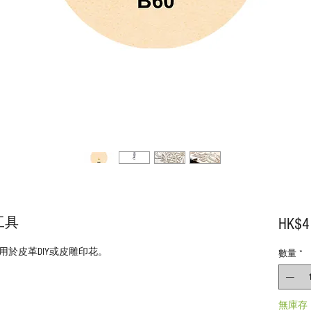
花工具
HK$4
於皮革DIY或皮雕印花。
數量
*
無庫存