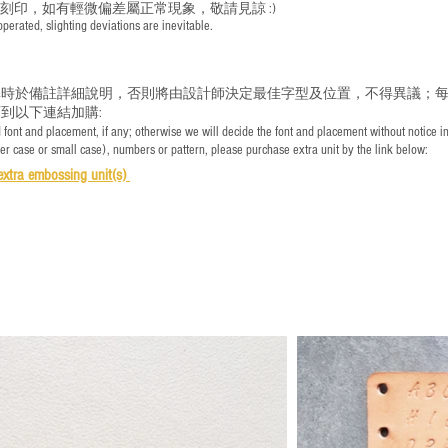
手刻印，如有輕微偏差屬正常現象，敬請見諒 :)
rated, slighting deviations are inevitable.
時於備註詳細說明，否則將由設計師決定最佳字型及位置，不得異議；每
到以下連結加購:
font and placement, if any; otherwise we will decide the font and placement without notice i
per case or small case), numbers or pattern, please purchase extra unit by the link below:
e
xtra embossing unit(s)