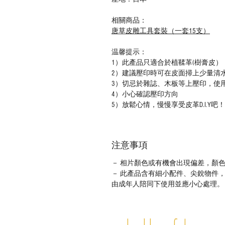
相關商品：
唐草皮雕工具套裝（一套15支）
温馨提示：
1）此產品只適合於植鞣革(樹膏皮）
2）建議壓印時可在皮面掃上少量清
3）切忌於雜誌、木板等上壓印，使
4）小心確認壓印方向
5）放鬆心情，慢慢享受皮革D.I.Y吧！
注意事項
－ 相片顏色或有機會出現偏差，顏
－ 此產品含有細小配件、尖銳物件
由成年人陪同下使用並應小心處理。