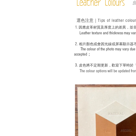
Leather Colours
Tips of leather colou
選色
注意｜
1
. ​
因應皮革材質及厚度上的差異，並
Leather texture and thickness may vary; S
2.
​
相片顏色或
會因光線或屏幕顯示器
The colour of the photo may vary due 
accepted；
3.
皮色將不定期更新，歡迎下單時於
The colour options will be updated from 