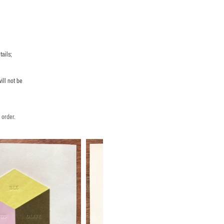
ails;
ill not be
 order.