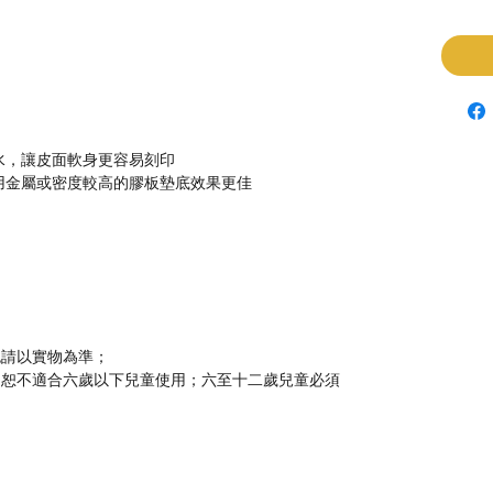
水，讓皮面軟身更容易刻印
用金屬或密度較高的膠板墊底效果更佳
色請以實物為準；
，恕不適合六歲以下兒童使用；六至十二歲兒童必須