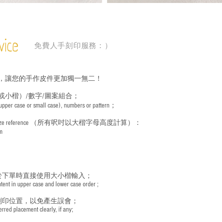
vice
免費人手刻印服務：）
，讓您的手作皮件更加獨一無二！
或小楷）/數字/圖案組合；
 (upper case or small case), numbers or pattern；
ize reference
（所有呎吋以大楷字母高度計算）：
m
於下單時直接使用大小楷輸入；
nt in upper case and lower case order ;
刻印位置，以免產生誤會；
red placement clearly, if any;