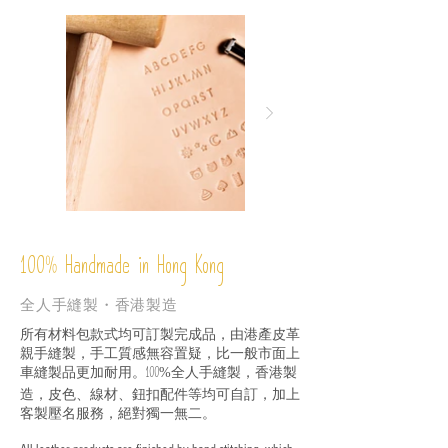
%
Handmade in Hong Kong
100
全人手縫製・香港製造
所有材料包款式均可訂製完成品，由港產皮革
親手縫製，手工質感無容置疑，比一般市面上
車縫製品更加耐用。
全人手縫製，香港製
100%
造，皮色、線材、鈕扣配件等均可自訂，加上
客製壓名服務，絕對獨一無二。