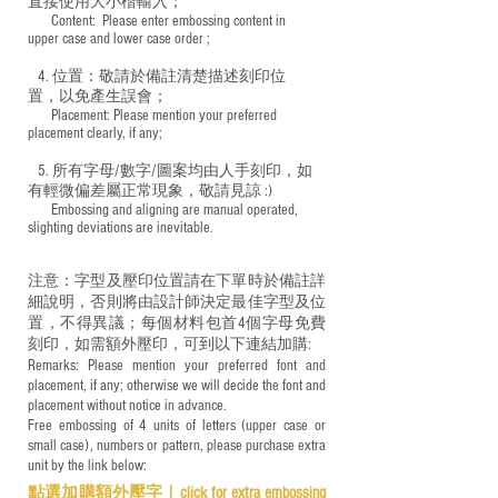
直接使用大小楷輸入；
​ Content: Please enter embossing content in
upper case and lower case order ;
4. 位置：敬請於備註清楚描述刻印位
置，以免產生誤會；
​ Placement: Please mention your preferred
placement clearly, if any;
5. 所有字母/數字/圖案均由人手刻印，如
有輕微偏差屬正常現象，敬請見諒 :)
​ Embossing and aligning are manual operated,
slighting deviations are inevitable.
注意：字型及壓印位置請在下單時於備註詳
細說明，否則將由設計師決定最佳字型及位
置，不得異議；每個材料包首4個字母免費
刻印，如需額外壓印，可到以下連結加購:
Remarks: Please mention your preferred font and
placement, if any; otherwise we will decide the font and
placement without notice in advance.
Free embossing of 4 units of letters (upper case or
small case), numbers or pattern, please purchase extra
unit by the link below:
點選加購額外壓字｜
click for e
xtra embossing