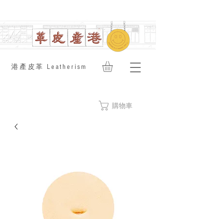
​港產皮革 Leatherism
購物車