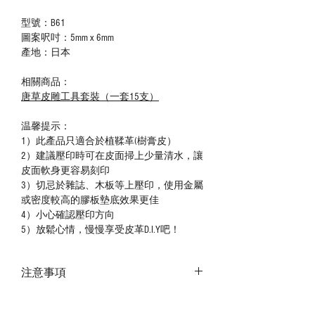
型號：B61
圖案呎吋：5mm x 6mm
產地：日本
相關商品：
唐草皮雕工具套裝（一套15支）
温馨提示：
1）此產品只適合於植鞣革(樹膏皮）
2）建議壓印時可在皮面掃上少量清水，讓
皮面軟身更容易刻印
3）切忌於雜誌、木板等上壓印，使用金屬
或密度較高的膠板墊底效果更佳
4）小心確認壓印方向
5）放鬆心情，慢慢享受皮革D.I.Y吧！
注意事項
－ 相片顏色或有機會出現偏差，顏色請以
實物為準；