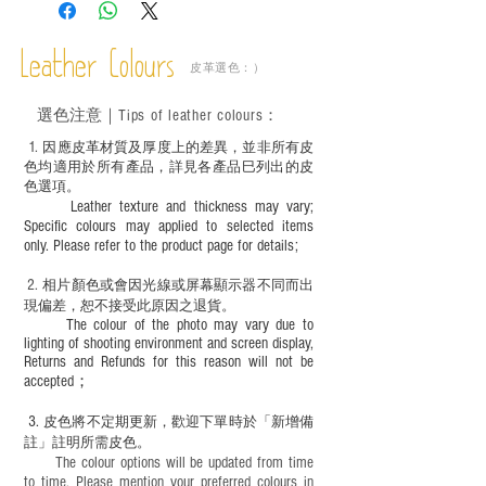
－ 此產品含有細小配件、尖銳物件，恕不
適合六歲以下兒童使用；六至十二歲兒童
Leather Colours
必須由成年人陪同下使用並應小心處理。
皮革選色：）
選色
注意｜
Tips of leather colours
：
1
. ​
因應皮革材質及厚度上的差異，並非所有皮
色均適用於所有產品，詳見各產品巳列出的皮
色選項。
Leather texture and thickness may vary;
Specific colours may applied to selected items
only. Please refer to the product page for details;
2.
​
相片顏色或
會因光線或屏幕顯示器不同而出
現
偏差，恕不接受此原因之退貨。
The colour of the photo may vary due to
lighting of shooting environment and screen display,
Returns and Refunds for this reason will not be
accepted；
3.
皮色將不定期更新，歡迎下單時於「新增備
註」註明
所需皮色。
The colour options will be updated from time
to time. Please mention your preferred colours in