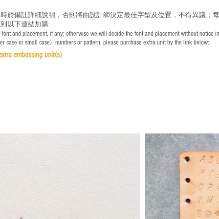
時於備註詳細說明，否則將由設計師決定最佳字型及位置，不得異議；每
到以下連結加購:
font and placement, if any; otherwise we will decide the font and placement without notice i
per case or small case), numbers or pattern, please purchase extra unit by the link below:
e
xtra embossing unit(s)