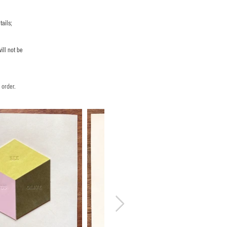
ails;
ill not be
 order.