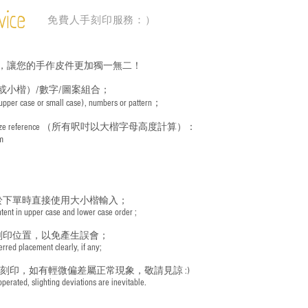
vice
免費人手刻印服務：）
，讓您的手作皮件更加獨一無二！
或小楷）/數字/圖案組合；
 (upper case or small case), numbers or pattern；
ize reference
（所有呎吋以大楷字母高度計算）：
m
於下單時直接使用大小楷輸入；
nt in upper case and lower case order ;
刻印位置，以免產生誤會；
red placement clearly, if any;
手刻印，如有輕微偏差屬正常現象，敬請見諒 :)
rated, slighting deviations are inevitable.