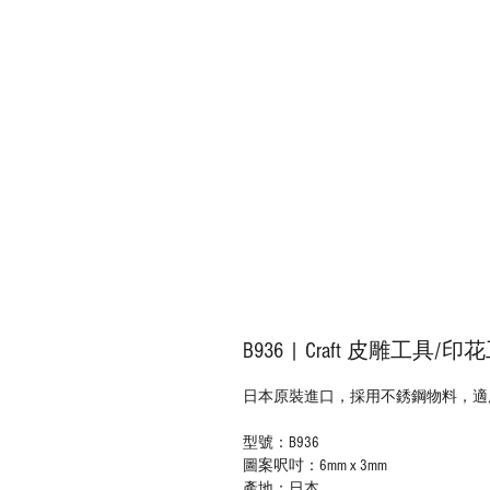
B936 | Craft 皮雕工具/
日本原裝進口，採用不銹鋼物料，適用
型號：B936
圖案呎吋：6mm x 3mm
產地：日本