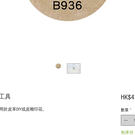
印花工具
HK$4
於皮革DIY或皮雕印花。
數量
*
無庫存