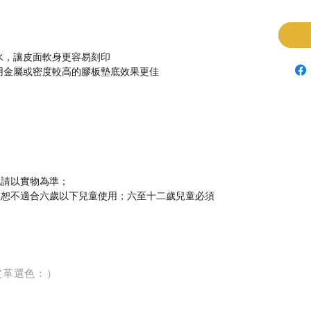
水，讓皮面軟身更容易刻印
用金屬或密度較高的膠板墊底效果更佳
色請以實物為準；
，恕不適合六歲以下兒童使用；六至十二歲兒童必須
皮革選色：）