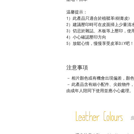
温馨提示：
1）此產品只適合於植鞣革(樹膏皮)
2）建議壓印時可在皮面掃上少量清
3）切忌於雜誌、木板等上壓印，使
4）小心確認壓印方向
5）放鬆心情，慢慢享受皮革D.I.Y吧！
注意事項
－ 相片顏色或有機會出現偏差，顏
－ 此產品含有細小配件、尖銳物件
由成年人陪同下使用並應小心處理。
Leather Colours