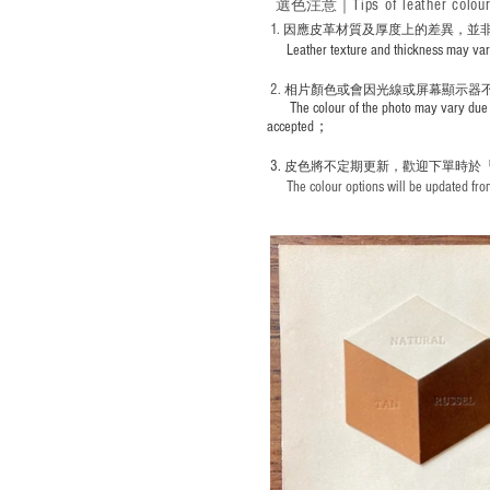
Tips of leather colou
選色
注意｜
1
. ​
因應皮革材質及厚度上的差異，並
Leather texture and thickness may vary; S
2.
​
相片顏色或
會因光線或屏幕顯示器
The colour of the photo may vary due 
accepted；
3.
皮色將不定期更新，歡迎下單時於
The colour options will be updated from 