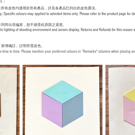
rs
：
非所有皮色均適用於所有產品，詳見各產品巳列出的皮色選項。
pecific colours may applied to selected items only. Please refer to the product page for det
不同而出現
偏差，恕不接受此原因之退貨。
to lighting of shooting environment and screen display, Returns and Refunds for this reason w
「新增備註」註明
所需皮色。
time to time. Please mention your preferred colours in “Remarks" columns when placing an