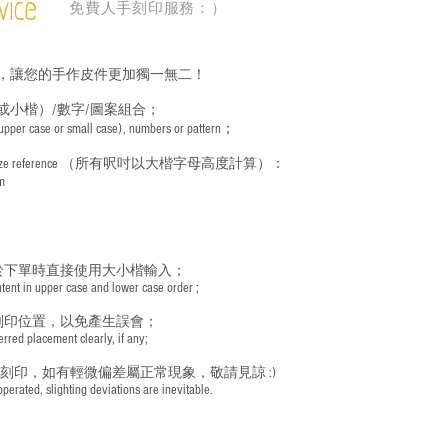
vice
免費人手刻印服務：）
，讓您的手作皮件更加獨一無二！
或小楷）/數字/圖案組合；
 (upper case or small case), numbers or pattern；
ize reference
（所有呎吋以大楷字母高度計算）：
m
於下單時直接使用大小楷輸入；
nt in upper case and lower case order ;
刻印位置，以免產生誤會；
red placement clearly, if any;
手刻印，如有輕微偏差屬正常現象，敬請見諒 :)
rated, slighting deviations are inevitable.