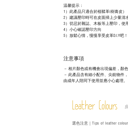
温馨提示：
1）此產品只適合於植鞣革(樹膏皮）
2）建議壓印時可在皮面掃上少量清
3）切忌於雜誌、木板等上壓印，使
4）小心確認壓印方向
5）放鬆心情，慢慢享受皮革D.I.Y吧！
注意事項
－ 相片顏色或有機會出現偏差，顏
－ 此產品含有細小配件、尖銳物件
由成年人陪同下使用並應小心處理。
Leather Colours
Tips of leather colou
選色
注意｜