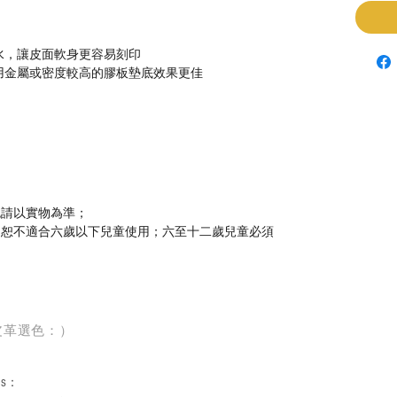
水，讓皮面軟身更容易刻印
用金屬或密度較高的膠板墊底效果更佳
色請以實物為準；
，恕不適合六歲以下兒童使用；六至十二歲兒童必須
皮革選色：）
rs
：