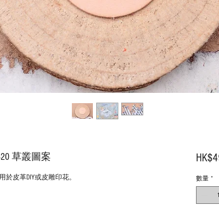
E320 草叢圖案
HK$4
於皮革DIY或皮雕印花。
數量
*