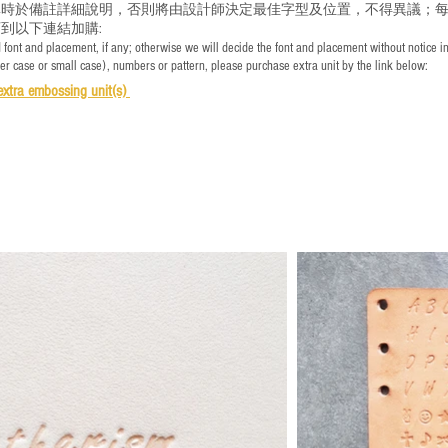
時於備註詳細說明，否則將由設計師決定最佳字型及位置，不得異議；每
到以下連結加購:
font and placement, if any; otherwise we will decide the font and placement without notice i
per case or small case), numbers or pattern, please purchase extra unit by the link below:
e
xtra embossing unit(s)