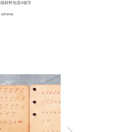
個材料包首4個字
n advance.