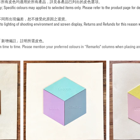
非所有皮色均適用於所有產品，詳見各產品巳列出的皮色選項。
pecific colours may applied to selected items only. Please refer to the product page for det
不同而出現
偏差，恕不接受此原因之退貨。
to lighting of shooting environment and screen display, Returns and Refunds for this reason w
「新增備註」註明
所需皮色。
time to time. Please mention your preferred colours in “Remarks" columns when placing an