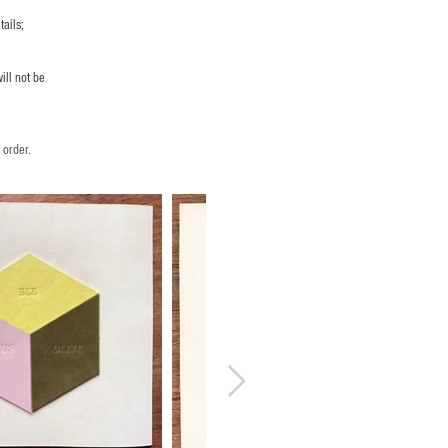
ails;
ill not be
 order.