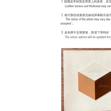
1
. ​
因應皮革材質及厚度上的差異，並
Leather texture and thickness may vary; S
2.
​
相片顏色或
會因光線或屏幕顯示器
The colour of the photo may vary due 
accepted；
3.
皮色將不定期更新，歡迎下單時於
The colour options will be updated from 