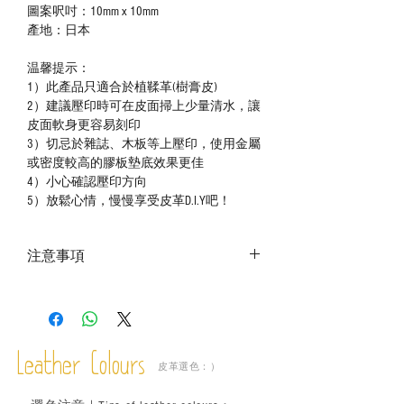
圖案呎吋：10mm x 10mm
產地：日本
温馨提示：
1）此產品只適合於植鞣革(樹膏皮)
2）建議壓印時可在皮面掃上少量清水，讓
皮面軟身更容易刻印
3）切忌於雜誌、木板等上壓印，使用金屬
或密度較高的膠板墊底效果更佳
4）小心確認壓印方向
5）放鬆心情，慢慢享受皮革D.I.Y吧！
注意事項
－ 相片顏色或有機會出現偏差，顏色請以
實物為準；
－ 此產品含有細小配件、尖銳物件，恕不
適合六歲以下兒童使用；六至十二歲兒童
Leather Colours
必須由成年人陪同下使用並應小心處理。
皮革選色：）