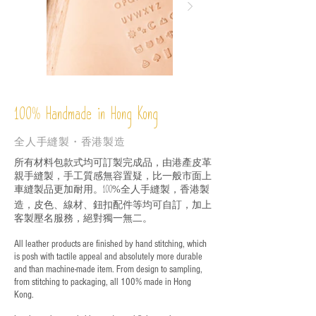
%
Handmade in Hong Kong
100
全人手縫製・香港製造
所有材料包款式均可訂製完成品，由港產皮革
親手縫製，手工質感無容置疑，比一般市面上
車縫製品更加耐用。
全人手縫製，香港製
100%
造，皮色、線材、鈕扣配件等均可自訂，加上
客製壓名服務，絕對獨一無二。
All leather products are finished by hand stitching, which
is posh with tactile appeal and absolutely more durable
and than machine-made item. From design to sampling,
from stitching to packaging, all 100% made in Hong
Kong.