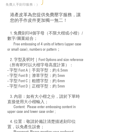
免費人手刻印服務：）
港產皮革為您提供免費壓字服務，讓
您的手作皮件更加獨一無二！
1. 免費刻印4個字母（不限大楷或小楷）/
數字/圖案組合；
Free embossing of 4 units of letters (upper case
​
or small case), numbers or pattern；
2. 字型及呎吋｜
Font Options and size reference
（所有呎吋以大楷字母高度計算）：
-- 字型 Font A｜手寫字型：約 6.5mm
-- 字型 Font B｜潦草字型：
約 5mm
-- 字型 Font C｜粗體字型：約 6mm
-- 字型 Font D｜正楷字型：
約 5mm
3. 內容：如有大小楷之分，請於下單時
直接使用大小楷輸入；
​ Content: Please enter embossing content in
upper case and lower case order ;
4. 位置：敬請於備註清楚描述刻印位
置，以免產生誤會；