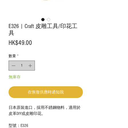
E326 | Craft 皮雕工具/印花工
具
價
HK$49.00
格
數量
*
無庫存
在恢復供應時通知我
日本原裝進口，採用不銹鋼物料，適用於
皮革DIY或皮雕印花。
型號：E326