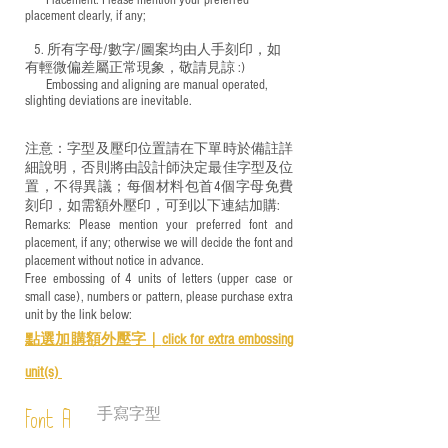
​ Placement: Please mention your preferred
placement clearly, if any;
5. 所有字母/數字/圖案均由人手刻印，如
有輕微偏差屬正常現象，敬請見諒 :)
​ Embossing and aligning are manual operated,
slighting deviations are inevitable.
注意：字型及壓印位置請在下單時於備註詳
細說明，否則將由設計師決定最佳字型及位
置，不得異議；每個材料包首4個字母免費
刻印，如需額外壓印，可到以下連結加購:
Remarks: Please mention your preferred font and
placement, if any; otherwise we will decide the font and
placement without notice in advance.
Free embossing of 4 units of letters (upper case or
small case), numbers or pattern, please purchase extra
unit by the link below:
點選加購額外壓字｜
click for e
xtra embossing
unit(s)
手寫字型
Font A