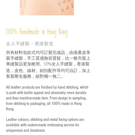
%
Handmade in Hong Kong
100
全人手縫製・香港製造
所有材料包款式均可訂製完成品，由港產皮革
親手縫製，手工質感無容置疑，比一般市面上
車縫製品更加耐用。
全人手縫製，香港製
100%
造，皮色、線材、鈕扣配件等均可自訂，加上
客製壓名服務，絕對獨一無二。
All leather products are finished by hand stitching, which
is posh with tactile appeal and absolutely more durable
and than machine-made item. From design to sampling,
from stitching to packaging, all 100% made in Hong
Kong.
Leather colours, stitching and metal fixing options are
available with custom-made embossing service for
uniqueness and classiness.