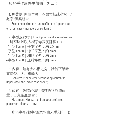
您的手作皮件更加獨一無二！
1. 免費刻印4個字母（不限大楷或小楷）/
數字/圖案組合；
Free embossing of 4 units of letters (upper case
​
or small case), numbers or pattern；
2. 字型及呎吋｜
Font Options and size reference
（所有呎吋以大楷字母高度計算）：
-- 字型 Font A｜手寫字型：約 6.5mm
-- 字型 Font B｜潦草字型：
約 5mm
-- 字型 Font C｜粗體字型：約 6mm
-- 字型 Font D｜正楷字型：
約 5mm
3. 內容：如有大小楷之分，請於下單時
直接使用大小楷輸入；
​ Content: Please enter embossing content in
upper case and lower case order ;
4. 位置：敬請於備註清楚描述刻印位
置，以免產生誤會；
​ Placement: Please mention your preferred
placement clearly, if any;
5. 所有字母/數字/圖案均由人手刻印，如