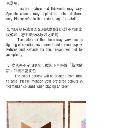
色選項。
Leather texture and thickness may vary;
Specific colours may applied to selected items
only. Please refer to the product page for details;
2.
​
相片顏色或
會因光線或屏幕顯示器不同而出
現
偏差，恕不接受此原因之退貨。
The colour of the photo may vary due to
lighting of shooting environment and screen display,
Returns and Refunds for this reason will not be
accepted；
3.
皮色將不定期更新，歡迎下單時於「新增備
註」註明
所需皮色。
The colour options will be updated from time
to time. Please mention your preferred colours in
“Remarks" columns when placing an order.