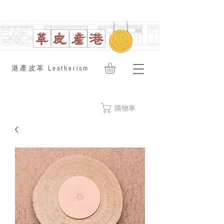
​港產皮革 Leatherism
購物車