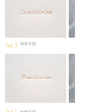
潦草字型
Font B