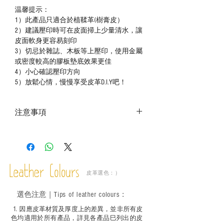
温馨提示：
1）此產品只適合於植鞣革(樹膏皮）
2）建議壓印時可在皮面掃上少量清水，讓
皮面軟身更容易刻印
3）切忌於雜誌、木板等上壓印，使用金屬
或密度較高的膠板墊底效果更佳
4）小心確認壓印方向
5）放鬆心情，慢慢享受皮革D.I.Y吧！
注意事項
－ 相片顏色或有機會出現偏差，顏色請以
實物為準；
－ 此產品含有細小配件、尖銳物件，恕不
適合六歲以下兒童使用；六至十二歲兒童
Leather Colours
必須由成年人陪同下使用並應小心處理。
皮革選色：）
選色
注意｜
Tips of leather colours
：
1
. ​
因應皮革材質及厚度上的差異，並非所有皮
色均適用於所有產品，詳見各產品巳列出的皮