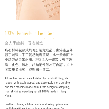
%
Handmade in Hong Kong
100
全人手縫製・香港製造
所有材料包款式均可訂製完成品，由港產皮革
親手縫製，手工質感無容置疑，比一般市面上
車縫製品更加耐用。
全人手縫製，香港製
100%
造，皮色、線材、鈕扣配件等均可自訂，加上
客製壓名服務，絕對獨一無二。
All leather products are finished by hand stitching, which
is posh with tactile appeal and absolutely more durable
and than machine-made item. From design to sampling,
from stitching to packaging, all 100% made in Hong
Kong.
Leather colours, stitching and metal fixing options are
available with custom-made embossing service for