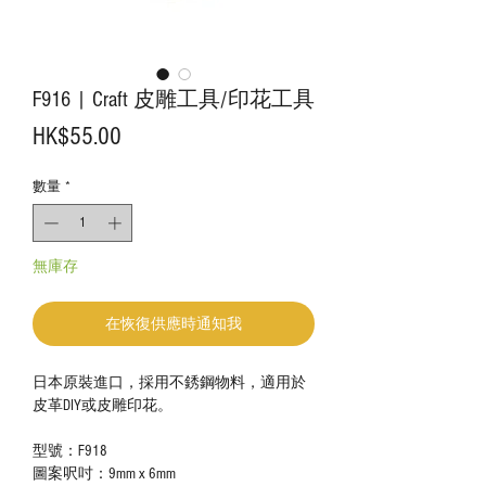
F916 | Craft 皮雕工具/印花工具
價
HK$55.00
格
數量
*
無庫存
在恢復供應時通知我
日本原裝進口，採用不銹鋼物料，適用於
皮革DIY或皮雕印花。
型號：F918
圖案呎吋：9mm x 6mm