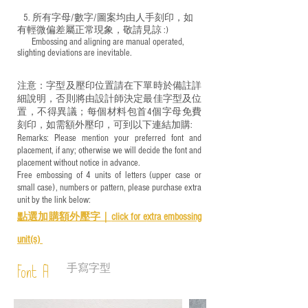
5. 所有字母/數字/圖案均由人手刻印，如
有輕微偏差屬正常現象，敬請見諒 :)
​ Embossing and aligning are manual operated,
slighting deviations are inevitable.
注意：字型及壓印位置請在下單時於備註詳
細說明，否則將由設計師決定最佳字型及位
置，不得異議；每個材料包首4個字母免費
刻印，如需額外壓印，可到以下連結加購:
Remarks: Please mention your preferred font and
placement, if any; otherwise we will decide the font and
placement without notice in advance.
Free embossing of 4 units of letters (upper case or
small case), numbers or pattern, please purchase extra
unit by the link below:
點選加購額外壓字｜
click for e
xtra embossing
unit(s)
手寫字型
Font A