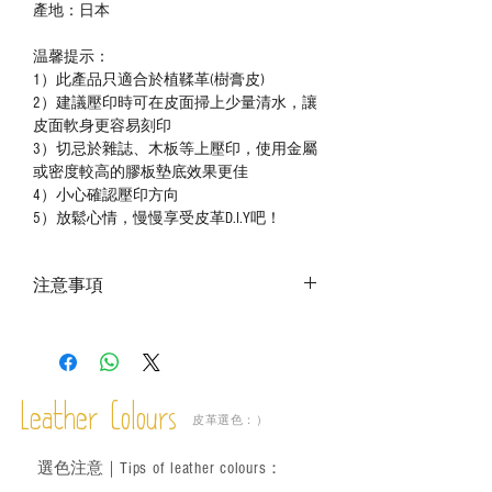
產地：日本
温馨提示：
1）此產品只適合於植鞣革(樹膏皮)
2）建議壓印時可在皮面掃上少量清水，讓
皮面軟身更容易刻印
3）切忌於雜誌、木板等上壓印，使用金屬
或密度較高的膠板墊底效果更佳
4）小心確認壓印方向
5）放鬆心情，慢慢享受皮革D.I.Y吧！
注意事項
－ 相片顏色或有機會出現偏差，顏色請以
實物為準；
－ 此產品含有細小配件、尖銳物件，恕不
適合六歲以下兒童使用；六至十二歲兒童
Leather Colours
必須由成年人陪同下使用並應小心處理。
皮革選色：）
選色
注意｜
Tips of leather colours
：