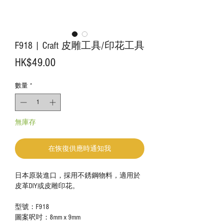
F918 | Craft 皮雕工具/印花工具
價
HK$49.00
格
數量
*
無庫存
在恢復供應時通知我
日本原裝進口，採用不銹鋼物料，適用於
皮革DIY或皮雕印花。
型號：F918
圖案呎吋：8mm x 9mm