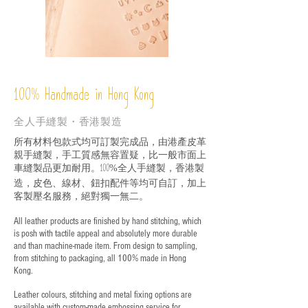
%
Handmade in Hong Kong
100
全人手縫製・香港製造
所有材料包款式均可訂製完成品，由港產皮革
親手縫製，手工質感無容置疑，比一般市面上
車縫製品更加耐用。
全人手縫製，香港製
100%
造，皮色、線材、鈕扣配件等均可自訂，加上
客製壓名服務，絕對獨一無二。
All leather products are finished by hand stitching, which
is posh with tactile appeal and absolutely more durable
and than machine-made item. From design to sampling,
from stitching to packaging, all 100% made in Hong
Kong.
Leather colours, stitching and metal fixing options are
available with custom-made embossing service for