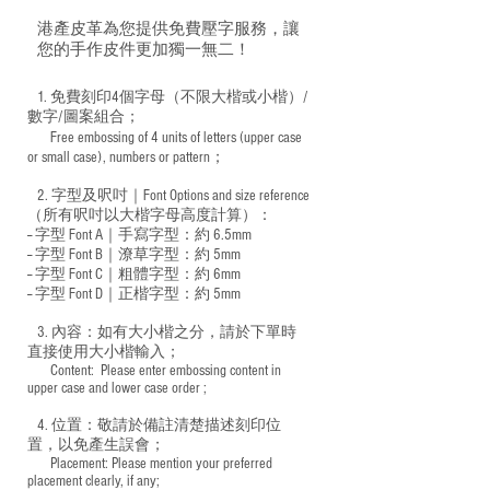
港產皮革為您提供免費壓字服務，讓
您的手作皮件更加獨一無二！
1. 免費刻印4個字母（不限大楷或小楷）/
數字/圖案組合；
Free embossing of 4 units of letters (upper case
​
or small case), numbers or pattern；
2. 字型及呎吋｜
Font Options and size reference
（所有呎吋以大楷字母高度計算）：
-- 字型 Font A｜手寫字型：約 6.5mm
-- 字型 Font B｜潦草字型：
約 5mm
-- 字型 Font C｜粗體字型：約 6mm
-- 字型 Font D｜正楷字型：
約 5mm
3. 內容：如有大小楷之分，請於下單時
直接使用大小楷輸入；
​ Content: Please enter embossing content in
upper case and lower case order ;
4. 位置：敬請於備註清楚描述刻印位
置，以免產生誤會；
​ Placement: Please mention your preferred
placement clearly, if any;