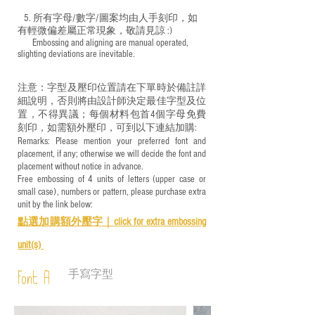
5. 所有字母/數字/圖案均由人手刻印，如
有輕微偏差屬正常現象，敬請見諒 :)
​ Embossing and aligning are manual operated,
slighting deviations are inevitable.
注意：字型及壓印位置請在下單時於備註詳
細說明，否則將由設計師決定最佳字型及位
置，不得異議；每個材料包首4個字母免費
刻印，如需額外壓印，可到以下連結加購:
Remarks: Please mention your preferred font and
placement, if any; otherwise we will decide the font and
placement without notice in advance.
Free embossing of 4 units of letters (upper case or
small case), numbers or pattern, please purchase extra
unit by the link below:
點選加購額外壓字｜
click for e
xtra embossing
unit(s)
手寫字型
Font A