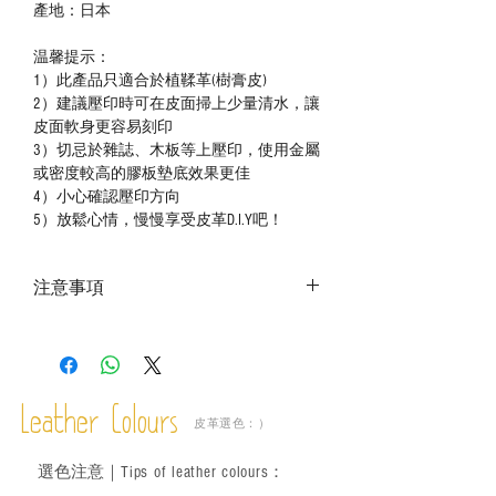
產地：日本
温馨提示：
1）此產品只適合於植鞣革(樹膏皮)
2）建議壓印時可在皮面掃上少量清水，讓
皮面軟身更容易刻印
3）切忌於雜誌、木板等上壓印，使用金屬
或密度較高的膠板墊底效果更佳
4）小心確認壓印方向
5）放鬆心情，慢慢享受皮革D.I.Y吧！
注意事項
－ 相片顏色或有機會出現偏差，顏色請以
實物為準；
－ 此產品含有細小配件、尖銳物件，恕不
適合六歲以下兒童使用；六至十二歲兒童
Leather Colours
必須由成年人陪同下使用並應小心處理。
皮革選色：）
選色
注意｜
Tips of leather colours
：