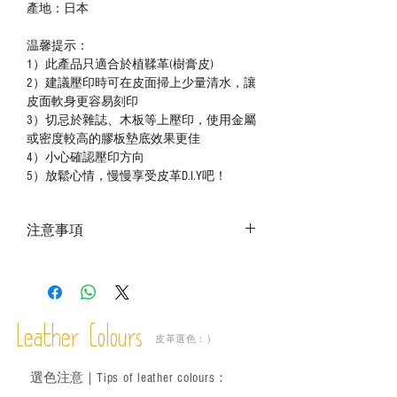
產地：日本
温馨提示：
1）此產品只適合於植鞣革(樹膏皮)
2）建議壓印時可在皮面掃上少量清水，讓
皮面軟身更容易刻印
3）切忌於雜誌、木板等上壓印，使用金屬
或密度較高的膠板墊底效果更佳
4）小心確認壓印方向
5）放鬆心情，慢慢享受皮革D.I.Y吧！
注意事項
－ 相片顏色或有機會出現偏差，顏色請以
實物為準；
－ 此產品含有細小配件、尖銳物件，恕不
適合六歲以下兒童使用；六至十二歲兒童
Leather Colours
必須由成年人陪同下使用並應小心處理。
皮革選色：）
選色
注意｜
Tips of leather colours
：