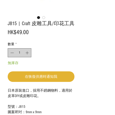
J815 | Craft 皮雕工具/印花工具
價
HK$49.00
格
數量
*
無庫存
在恢復供應時通知我
日本原裝進口，採用不銹鋼物料，適用於
皮革DIY或皮雕印花。
型號：J815
圖案呎吋：9mm x 9mm