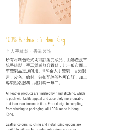
%
Handmade in Hong Kong
100
全人手縫製・香港製造
所有材料包款式均可訂製完成品，由港產皮革
親手縫製，手工質感無容置疑，比一般市面上
車縫製品更加耐用。
全人手縫製，香港製
100%
造，皮色、線材、鈕扣配件等均可自訂，加上
客製壓名服務，絕對獨一無二。
All leather products are finished by hand stitching, which
is posh with tactile appeal and absolutely more durable
and than machine-made item. From design to sampling,
from stitching to packaging, all 100% made in Hong
Kong.
Leather colours, stitching and metal fixing options are
available with custom-made embossing service for