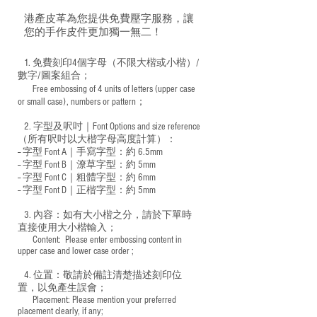
港產皮革為您提供免費壓字服務，讓
您的手作皮件更加獨一無二！
1. 免費刻印4個字母（不限大楷或小楷）/
數字/圖案組合；
Free embossing of 4 units of letters (upper case
​
or small case), numbers or pattern；
2. 字型及呎吋｜
Font Options and size reference
（所有呎吋以大楷字母高度計算）：
-- 字型 Font A｜手寫字型：約 6.5mm
-- 字型 Font B｜潦草字型：
約 5mm
-- 字型 Font C｜粗體字型：約 6mm
-- 字型 Font D｜正楷字型：
約 5mm
3. 內容：如有大小楷之分，請於下單時
直接使用大小楷輸入；
​ Content: Please enter embossing content in
upper case and lower case order ;
4. 位置：敬請於備註清楚描述刻印位
置，以免產生誤會；
​ Placement: Please mention your preferred
placement clearly, if any;