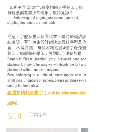
5. 所有字母/數字/圖案均由人手刻印，如
有輕微偏差屬正常現象，敬請見諒 :)
​ Embossing and aligning are manual operated,
slighting deviations are inevitable.
注意：字型及壓印位置請在下單時於備註詳
細說明，否則將由設計師決定最佳字型及位
置，不得異議；每個材料包首4個字母免費
刻印，如需額外壓印，可到以下連結加購:
Remarks: Please mention your preferred font and
placement, if any; otherwise we will decide the font and
placement without notice in advance.
Free embossing of 4 units of letters (upper case or
small case), numbers or pattern, please purchase extra
unit by the link below:
點選加購額外壓字｜
click for e
xtra embossing
unit(s)
手寫字型
Font A