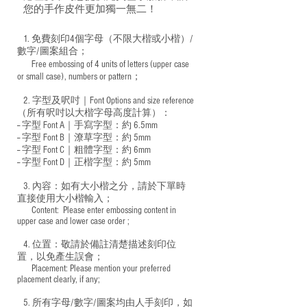
您的手作皮件更加獨一無二！
1. 免費刻印4個字母（不限大楷或小楷）/
數字/圖案組合；
Free embossing of 4 units of letters (upper case
​
or small case), numbers or pattern；
2. 字型及呎吋｜
Font Options and size reference
（所有呎吋以大楷字母高度計算）：
-- 字型 Font A｜手寫字型：約 6.5mm
-- 字型 Font B｜潦草字型：
約 5mm
-- 字型 Font C｜粗體字型：約 6mm
-- 字型 Font D｜正楷字型：
約 5mm
3. 內容：如有大小楷之分，請於下單時
直接使用大小楷輸入；
​ Content: Please enter embossing content in
upper case and lower case order ;
4. 位置：敬請於備註清楚描述刻印位
置，以免產生誤會；
​ Placement: Please mention your preferred
placement clearly, if any;
5. 所有字母/數字/圖案均由人手刻印，如