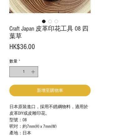
Craft Japan 皮革印花工具 O8 四
葉草
價
HK$36.00
格
數量
*
新增至購物車
日本原裝進口，採用不銹綱物料，適用於
皮革DIY或皮雕印花。
型號：O8
呎吋：約7mm(H) x 7mm(W)
產地：日本