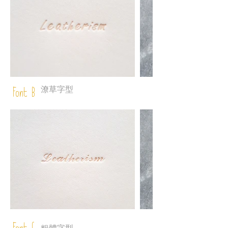
潦草字型
Font B