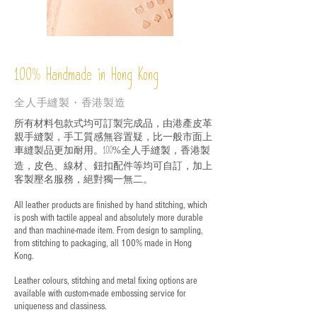
%
Handmade in Hong Kong
100
全人手縫製・香港製造
所有材料包款式均可訂製完成品，由港產皮革
親手縫製，手工質感無容置疑，比一般市面上
車縫製品更加耐用。
全人手縫製，香港製
100%
造，皮色、線材、鈕扣配件等均可自訂，加上
客製壓名服務，絕對獨一無二。
All leather products are finished by hand stitching, which
is posh with tactile appeal and absolutely more durable
and than machine-made item. From design to sampling,
from stitching to packaging, all 100% made in Hong
Kong.
Leather colours, stitching and metal fixing options are
available with custom-made embossing service for
uniqueness and classiness.