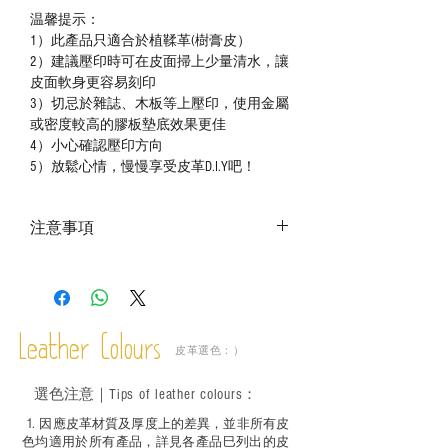
温馨提示：
1）此產品只適合於植鞣革(樹膏皮）
2）建議壓印時可在皮面掃上少量清水，讓
皮面軟身更容易刻印
3）切忌於雜誌、木板等上壓印，使用金屬
或密度較高的膠板墊底效果更佳
4）小心確認壓印方向
5）放鬆心情，慢慢享受皮革D.I.Y吧！
注意事項
－ 相片顏色或有機會出現偏差，顏色請以
實物為準；
－ 此產品含有細小配件、尖銳物件，恕不
適合六歲以下兒童使用；六至十二歲兒童
Leather Colours
必須由成年人陪同下使用並應小心處理。
皮革選色：）
選色
注意｜
Tips of leather colours
：
1
. ​
因應皮革材質及厚度上的差異，並非所有皮
色均適用於所有產品，詳見各產品巳列出的皮