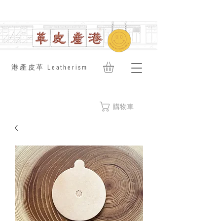
​港產皮革 Leatherism
購物車