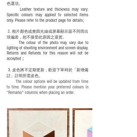
色選項。
Leather texture and thickness may vary;
Specific colours may applied to selected items
only. Please refer to the product page for details;
2.
​
相片顏色或
會因光線或屏幕顯示器不同而出
現
偏差，恕不接受此原因之退貨。
The colour of the photo may vary due to
lighting of shooting environment and screen display,
Returns and Refunds for this reason will not be
accepted；
3.
皮色將不定期更新，歡迎下單時於「新增備
註」註明
所需皮色。
The colour options will be updated from time
to time. Please mention your preferred colours in
“Remarks" columns when placing an order.